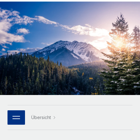
Globales Onboarding und Verwalten von
Gesamtbeschäftigungskosten
Anmelden
Freelancer:innen
Nederlands
WACHSTUMSPHASE
Honorarzahlungen berechnen
PEO
Français
Informationen zu möglichen Währungen und
Startups
Auslagern von komplexen HR-Aufgaben
Abwicklungsfristen für globale Freelancer:innen
Agile HR- und Payroll-Lösungen für wachsende
Deutsch
Unternehmen
INFRASTRUKTUR
LERNEN MIT REMOTE
Mittelstand
Español
Remote Embedded
Maßgeschneiderte HR-Lösungen, um Teams zu
Forschung und Leitfäden
Nahtlose Integration der HR in bestehende Abläufe
vergrößern
Italiano
Fallstudien
Plattform
Enterprise
Português (Portugal)
Integrierte HR-Kernfunktionen für dein Team
HR-Glossar
Globale HR für Konzerne und Großunternehmen
Verknüpfen
Neu
日本語
Checklisten und Vorlagen
Verknüpfung beliebiger KI-Tools mit Remote über unser
PARTNER WERDEN
Bibliothek für Stellenbeschreibungen
한국어
MCP
Übersicht
Strategische Technologiepartner
Webinare
Integrationen
Flexible Einbettung von Global-HR-Funktionen in deine
中文（简体）
Plattform
Prozessoptimierung mit unverzichtbaren Business-