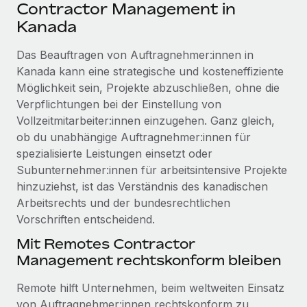
Events
Contractor Management in
Tools
Partner werden
Kanada
Newsroom
Entdecke die Möglichkeiten einer Partnerschaft
Das Beauftragen von Auftragnehmer:innen in
DIENSTLEISTUNGEN
Informationen zu Gehältern und Qualifikationen
Remote Build
Demnächst verfügbar
Kanada kann eine strategische und kosteneffiziente
Frag unsere Expert:innen
Beratung zu Integrationen und KI-Automatisierung
Möglichkeit sein, Projekte abzuschließen, ohne die
Insights Center
Hilfe von Expert:innen für globale HR & Compliance
Verpflichtungen bei der Einstellung von
Hol dir Unterstützung
Vollzeitmitarbeiter:innen einzugehen. Ganz gleich,
Background-Checks
FALLSTUDIEN
ob du unabhängige Auftragnehmer:innen für
Einfacheres Bewerber:innen-Screening
Alle Ressourcen anzeigen
spezialisierte Leistungen einsetzt oder
So hat der KI-Vorreiter Weaviate sein Team mit
Subunternehmer:innen für arbeitsintensive Projekte
Remote um 120 % vergrößert
Compliance Watchtower
hinzuziehst, ist das Verständnis des kanadischen
Lückenlose Compliance
BLOG
Weaviate auf einen Blick Weaviate entwickelt KI-basierte
Arbeitsrechts und der bundesrechtlichen
Open-Source-Infrastrukturen. Das...
Globale Payroll
Vorschriften entscheidend.
Geräteverwaltung
Globale Bereitstellung und Verfolgung von IT-
Mehr erfahren
EOR und PEO
Mit Remotes Contractor
Geräten
Management rechtskonform bleiben
Contractor Management
Gründung von Niederlassungen
Strategische Partnerschaft zwischen
Remote hilft Unternehmen, beim weltweiten Einsatz
Steuern
Schnelle, rechtssichere Gründung von
Reverse Tech und Remote für Contractor
von Auftragnehmer:innen rechtskonform zu