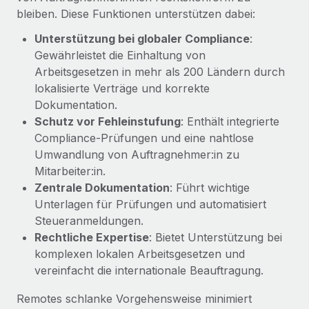
Management und Payroll
Niederlassungen
bleiben. Diese Funktionen unterstützen dabei:
Den Blog erkunden
Reverse Tech auf einen Blick Das Gesundheits- und
Unterstützung bei globaler Compliance
:
Mobilität und Relocation
Wellness-Startup Reverse Tech hat das globale...
Gewährleistet die Einhaltung von
Mühelose Relocation von Mitarbeiter:innen
BLOG
Arbeitsgesetzen in mehr als 200 Ländern durch
Mehr erfahren
Benefits
lokalisierte Verträge und korrekte
Neues zu Remote-Produkten: Integration mit
Mühelose Verwaltung von Benefits
Dokumentation.
Gusto und Zero und Contractor Management
Schutz vor Fehleinstufung
: Enthält integrierte
Plus
Compliance-Prüfungen und eine nahtlose
Auch im neuen Jahr wollen wir bei Remote Unternehmen
Umwandlung von Auftragnehmer:in zu
aller Größen dabei unterstützen, die beste...
Mitarbeiter:in.
Zentrale Dokumentation
: Führt wichtige
Mehr erfahren
Unterlagen für Prüfungen und automatisiert
Steueranmeldungen.
Rechtliche Expertise
: Bietet Unterstützung bei
Wie Phiture 55 Mitarbeiter:innen in 19 Ländern
mit Remote verwaltet
komplexen lokalen Arbeitsgesetzen und
vereinfacht die internationale Beauftragung.
Phiture ist der unumstrittene Marktführer im Bereich der
Wachstumsberatung für mobile Apps. Das...
Remotes schlanke Vorgehensweise minimiert