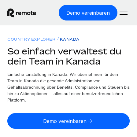
Demo vereinbaren
Startseite
COUNTRY EXPLORER
KANADA
Produkte
So einfach verwaltest du
dein Team in Kanada
Lösungen
WELTWEITE BESCHÄFTIGUNG
Globale Payroll
Einfache Einstellung in Kanada. Wir übernehmen für dein
Ressourcen
WELTWEITE ABDECKUNG
Einfache, rechtssicher Payroll
Team in Kanada die gesamte Administration von
Country Explorer
Gehaltsabrechnung über Benefits, Compliance und Steuern bis
Preise
TOOLS UND RECHNER
Employer of Record
hin zu Aktienoptionen – alles auf einer benutzerfreundlichen
Länderspezifische Unterstützung bei der Einstellung
Weltweites Wachstum ohne Kosten für Niederlassungen
Plattform.
Scheinselbstständigkeitsrisiko berechnen
Explorer für US-Bundesstaaten
Länderspezifische Einschätzung des
Contractor of Record
Einfache Einstellung in allen US-Bundesstaaten
Scheinselbstständigkeitsrisikos
English (United States)
Rechtssichere, weltweite Arbeit mit Freelancer:innen
Demo vereinbaren
Remote im Vergleich
Personalkostenrechner
Contractor Management
English
Vergleiche mit unseren Mitbewerbern
Länderspezifische Berechnung der