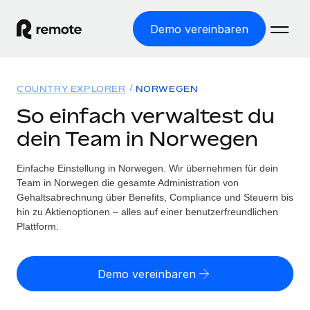
Demo vereinbaren
Startseite
COUNTRY EXPLORER
NORWEGEN
Produkte
So einfach verwaltest du
dein Team in Norwegen
Lösungen
WELTWEITE BESCHÄFTIGUNG
Globale Payroll
Einfache Einstellung in Norwegen. Wir übernehmen für dein
Ressourcen
WELTWEITE ABDECKUNG
Einfache, rechtssicher Payroll
Team in Norwegen die gesamte Administration von
Country Explorer
Gehaltsabrechnung über Benefits, Compliance und Steuern bis
Preise
TOOLS UND RECHNER
Employer of Record
hin zu Aktienoptionen – alles auf einer benutzerfreundlichen
Länderspezifische Unterstützung bei der Einstellung
Weltweites Wachstum ohne Kosten für Niederlassungen
Plattform.
Scheinselbstständigkeitsrisiko berechnen
Explorer für US-Bundesstaaten
Länderspezifische Einschätzung des
Contractor of Record
Einfache Einstellung in allen US-Bundesstaaten
Scheinselbstständigkeitsrisikos
English (United States)
Rechtssichere, weltweite Arbeit mit Freelancer:innen
Demo vereinbaren
Remote im Vergleich
Personalkostenrechner
Contractor Management
English
Vergleiche mit unseren Mitbewerbern
Länderspezifische Berechnung der