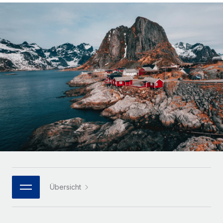
Globales Onboarding und Verwalten von
Gesamtbeschäftigungskosten
Anmelden
Freelancer:innen
Nederlands
WACHSTUMSPHASE
Honorarzahlungen berechnen
PEO
Français
Informationen zu möglichen Währungen und
Startups
Auslagern von komplexen HR-Aufgaben
Abwicklungsfristen für globale Freelancer:innen
Agile HR- und Payroll-Lösungen für wachsende
Deutsch
Unternehmen
INFRASTRUKTUR
LERNEN MIT REMOTE
Mittelstand
Español
Remote Embedded
Maßgeschneiderte HR-Lösungen, um Teams zu
Forschung und Leitfäden
Nahtlose Integration der HR in bestehende Abläufe
vergrößern
Italiano
Fallstudien
Plattform
Enterprise
Português (Portugal)
Integrierte HR-Kernfunktionen für dein Team
HR-Glossar
Globale HR für Konzerne und Großunternehmen
Verknüpfen
Neu
日本語
Checklisten und Vorlagen
Verknüpfung beliebiger KI-Tools mit Remote über unser
PARTNER WERDEN
Bibliothek für Stellenbeschreibungen
한국어
MCP
Übersicht
Strategische Technologiepartner
Webinare
Integrationen
Flexible Einbettung von Global-HR-Funktionen in deine
中文（简体）
Plattform
Prozessoptimierung mit unverzichtbaren Business-