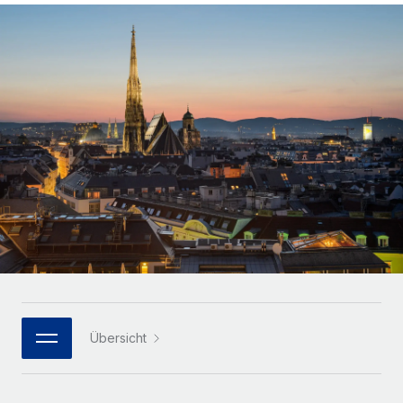
Globales Onboarding und Verwalten von
Gesamtbeschäftigungskosten
Anmelden
Freelancer:innen
Nederlands
WACHSTUMSPHASE
Honorarzahlungen berechnen
PEO
Français
Informationen zu möglichen Währungen und
Startups
Auslagern von komplexen HR-Aufgaben
Abwicklungsfristen für globale Freelancer:innen
Agile HR- und Payroll-Lösungen für wachsende
Deutsch
Unternehmen
INFRASTRUKTUR
LERNEN MIT REMOTE
Mittelstand
Español
Remote Embedded
Maßgeschneiderte HR-Lösungen, um Teams zu
Forschung und Leitfäden
Nahtlose Integration der HR in bestehende Abläufe
vergrößern
Italiano
Fallstudien
Plattform
Enterprise
Português (Portugal)
Integrierte HR-Kernfunktionen für dein Team
HR-Glossar
Globale HR für Konzerne und Großunternehmen
Verknüpfen
Neu
日本語
Checklisten und Vorlagen
Verknüpfung beliebiger KI-Tools mit Remote über unser
PARTNER WERDEN
Bibliothek für Stellenbeschreibungen
한국어
MCP
Übersicht
Strategische Technologiepartner
Webinare
Integrationen
Flexible Einbettung von Global-HR-Funktionen in deine
中文（简体）
Plattform
Prozessoptimierung mit unverzichtbaren Business-