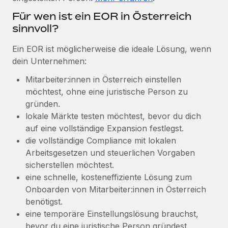
Management und Payroll
Niederlassungen
Den Blog erkunden
Für wen ist ein EOR in Österreich
Reverse Tech auf einen Blick Das Gesundheits- und
sinnvoll?
Mobilität und Relocation
Wellness-Startup Reverse Tech hat das globale...
Mühelose Relocation von Mitarbeiter:innen
BLOG
Ein EOR ist möglicherweise die ideale Lösung, wenn
Mehr erfahren
dein Unternehmen:
Benefits
Neues zu Remote-Produkten: Integration mit
Mühelose Verwaltung von Benefits
Mitarbeiter:innen in Österreich einstellen
Gusto und Zero und Contractor Management
Plus
möchtest, ohne eine juristische Person zu
gründen.
Auch im neuen Jahr wollen wir bei Remote Unternehmen
lokale Märkte testen möchtest, bevor du dich
aller Größen dabei unterstützen, die beste...
auf eine vollständige Expansion festlegst.
Mehr erfahren
die vollständige Compliance mit lokalen
Arbeitsgesetzen und steuerlichen Vorgaben
sicherstellen möchtest.
Wie Phiture 55 Mitarbeiter:innen in 19 Ländern
eine schnelle, kosteneffiziente Lösung zum
mit Remote verwaltet
Onboarden von Mitarbeiter:innen in Österreich
benötigst.
Phiture ist der unumstrittene Marktführer im Bereich der
eine temporäre Einstellungs­lösung brauchst,
Wachstumsberatung für mobile Apps. Das...
bevor du eine juristische Person gründest.