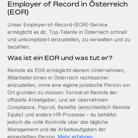
Events
Employer of Record in Österreich
Tools
Partner werden
(EOR)
Newsroom
Entdecke die Möglichkeiten einer Partnerschaft
Unser Employer-of-Record-(EOR)-Service
DIENSTLEISTUNGEN
Informationen zu Gehältern und Qualifikationen
Remote Build
Demnächst verfügbar
ermöglicht es dir, Top-Talente in Österreich schnell
Frag unsere Expert:innen
Beratung zu Integrationen und KI-Automatisierung
und unkompliziert einzustellen, zu verwalten und zu
Insights Center
Hilfe von Expert:innen für globale HR & Compliance
bezahlen.
Hol dir Unterstützung
Was ist ein EOR und was tut er?
Background-Checks
FALLSTUDIEN
Einfacheres Bewerber:innen-Screening
Alle Ressourcen anzeigen
Remote als EOR ermöglicht deinem Unternehmen,
So hat der KI-Vorreiter Weaviate sein Team mit
Mitarbeiter:innen in Österreich rechtssicher
Remote um 120 % vergrößert
Compliance Watchtower
einzustellen, ohne eine eigene juristische Person vor
Lückenlose Compliance
BLOG
Weaviate auf einen Blick Weaviate entwickelt KI-basierte
Ort gründen zu müssen. Formal ist Remote der
Open-Source-Infrastrukturen. Das...
Globale Payroll
Geräteverwaltung
offizielle Arbeitgeber, und wir übernehmen
Globale Bereitstellung und Verfolgung von IT-
Compliance, Payroll, Benefits (einschließlich Remote
Mehr erfahren
EOR und PEO
Geräten
Equity) und andere HR-Prozesse – du behältst
Contractor Management
jedoch die volle Kontrolle über das tägliche
Gründung von Niederlassungen
Strategische Partnerschaft zwischen
Management und die Arbeitsaufgaben der
Steuern
Schnelle, rechtssichere Gründung von
Reverse Tech und Remote für Contractor
eingestellten Person.
Mehr erfahren
.