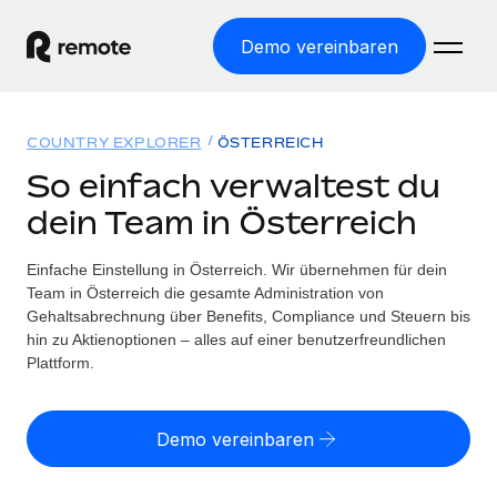
Demo vereinbaren
Startseite
COUNTRY EXPLORER
ÖSTERREICH
Produkte
So einfach verwaltest du
dein Team in Österreich
Lösungen
WELTWEITE BESCHÄFTIGUNG
Globale Payroll
Einfache Einstellung in Österreich. Wir übernehmen für dein
Ressourcen
WELTWEITE ABDECKUNG
Einfache, rechtssicher Payroll
Team in Österreich die gesamte Administration von
Country Explorer
Gehaltsabrechnung über Benefits, Compliance und Steuern bis
Preise
TOOLS UND RECHNER
Employer of Record
hin zu Aktienoptionen – alles auf einer benutzerfreundlichen
Länderspezifische Unterstützung bei der Einstellung
Weltweites Wachstum ohne Kosten für Niederlassungen
Plattform.
Scheinselbstständigkeitsrisiko berechnen
Explorer für US-Bundesstaaten
Länderspezifische Einschätzung des
Contractor of Record
Einfache Einstellung in allen US-Bundesstaaten
Scheinselbstständigkeitsrisikos
English (United States)
Rechtssichere, weltweite Arbeit mit Freelancer:innen
Demo vereinbaren
Remote im Vergleich
Personalkostenrechner
Contractor Management
English
Vergleiche mit unseren Mitbewerbern
Länderspezifische Berechnung der