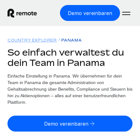
Demo vereinbaren
Startseite
COUNTRY EXPLORER
PANAMA
Produkte
So einfach verwaltest du
dein Team in Panama
Lösungen
WELTWEITE BESCHÄFTIGUNG
Globale Payroll
Einfache Einstellung in Panama. Wir übernehmen für dein
Ressourcen
WELTWEITE ABDECKUNG
Einfache, rechtssicher Payroll
Team in Panama die gesamte Administration von
Country Explorer
Gehaltsabrechnung über Benefits, Compliance und Steuern bis
Preise
TOOLS UND RECHNER
Employer of Record
hin zu Aktienoptionen – alles auf einer benutzerfreundlichen
Länderspezifische Unterstützung bei der Einstellung
Weltweites Wachstum ohne Kosten für Niederlassungen
Plattform.
Scheinselbstständigkeitsrisiko berechnen
Explorer für US-Bundesstaaten
Länderspezifische Einschätzung des
Contractor of Record
Einfache Einstellung in allen US-Bundesstaaten
Scheinselbstständigkeitsrisikos
English (United States)
Rechtssichere, weltweite Arbeit mit Freelancer:innen
Demo vereinbaren
Remote im Vergleich
Personalkostenrechner
Contractor Management
English
Vergleiche mit unseren Mitbewerbern
Länderspezifische Berechnung der