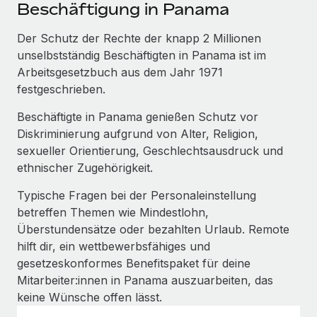
Events
Beschäftigung in Panama
Tools
Partner werden
Newsroom
Der Schutz der Rechte der knapp 2 Millionen
Entdecke die Möglichkeiten einer Partnerschaft
unselbstständig Beschäftigten in Panama ist im
DIENSTLEISTUNGEN
Informationen zu Gehältern und Qualifikationen
Remote Build
Demnächst verfügbar
Arbeitsgesetzbuch aus dem Jahr 1971
Frag unsere Expert:innen
Beratung zu Integrationen und KI-Automatisierung
festgeschrieben.
Insights Center
Hilfe von Expert:innen für globale HR & Compliance
Beschäftigte in Panama genießen Schutz vor
Hol dir Unterstützung
Background-Checks
FALLSTUDIEN
Diskriminierung aufgrund von Alter, Religion,
Einfacheres Bewerber:innen-Screening
sexueller Orientierung, Geschlechtsausdruck und
Alle Ressourcen anzeigen
So hat der KI-Vorreiter Weaviate sein Team mit
ethnischer Zugehörigkeit.
Remote um 120 % vergrößert
Compliance Watchtower
Typische Fragen bei der Personaleinstellung
Lückenlose Compliance
BLOG
Weaviate auf einen Blick Weaviate entwickelt KI-basierte
betreffen Themen wie Mindestlohn,
Open-Source-Infrastrukturen. Das...
Globale Payroll
Geräteverwaltung
Überstundensätze oder bezahlten Urlaub. Remote
Globale Bereitstellung und Verfolgung von IT-
hilft dir, ein wettbewerbsfähiges und
Mehr erfahren
EOR und PEO
Geräten
gesetzeskonformes Benefitspaket für deine
Contractor Management
Mitarbeiter:innen in Panama auszuarbeiten, das
Gründung von Niederlassungen
Strategische Partnerschaft zwischen
keine Wünsche offen lässt.
Steuern
Schnelle, rechtssichere Gründung von
Reverse Tech und Remote für Contractor