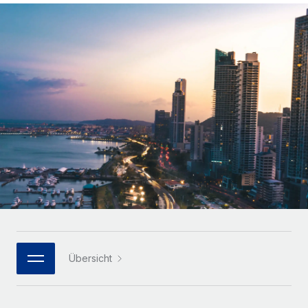
Globales Onboarding und Verwalten von
Gesamtbeschäftigungskosten
Anmelden
Freelancer:innen
Nederlands
WACHSTUMSPHASE
Honorarzahlungen berechnen
PEO
Français
Informationen zu möglichen Währungen und
Startups
Auslagern von komplexen HR-Aufgaben
Abwicklungsfristen für globale Freelancer:innen
Agile HR- und Payroll-Lösungen für wachsende
Deutsch
Unternehmen
INFRASTRUKTUR
LERNEN MIT REMOTE
Mittelstand
Español
Remote Embedded
Maßgeschneiderte HR-Lösungen, um Teams zu
Forschung und Leitfäden
Nahtlose Integration der HR in bestehende Abläufe
vergrößern
Italiano
Fallstudien
Plattform
Enterprise
Português (Portugal)
Integrierte HR-Kernfunktionen für dein Team
HR-Glossar
Globale HR für Konzerne und Großunternehmen
Verknüpfen
Neu
日本語
Checklisten und Vorlagen
Verknüpfung beliebiger KI-Tools mit Remote über unser
PARTNER WERDEN
Bibliothek für Stellenbeschreibungen
한국어
MCP
Übersicht
Strategische Technologiepartner
Webinare
Integrationen
Flexible Einbettung von Global-HR-Funktionen in deine
中文（简体）
Plattform
Prozessoptimierung mit unverzichtbaren Business-