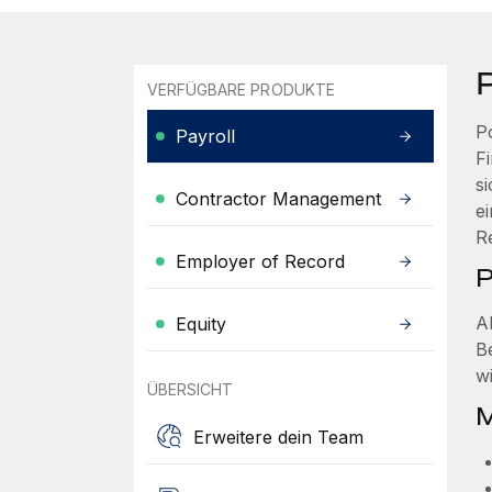
P
VERFÜGBARE PRODUKTE
P
Payroll
F
s
Contractor Management
e
R
Employer of Record
P
A
Equity
B
wi
ÜBERSICHT
M
Erweitere dein Team