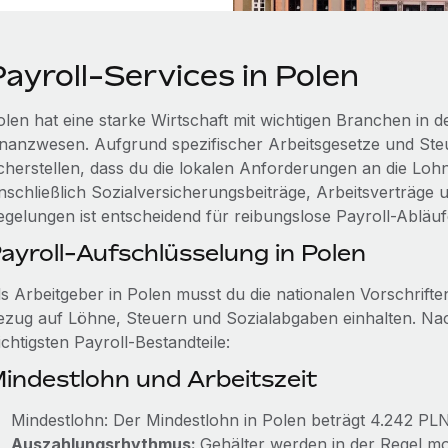
ayroll-Services in Polen
olen hat eine starke Wirtschaft mit wichtigen Branchen in d
inanzwesen. Aufgrund spezifischer Arbeitsgesetze und Steu
icherstellen, dass du die lokalen Anforderungen an die Loh
inschließlich Sozialversicherungsbeiträge, Arbeitsverträge 
egelungen ist entscheidend für reibungslose Payroll-Abläu
ayroll-Aufschlüsselung in Polen
ls Arbeitgeber in Polen musst du die nationalen Vorschrif
ezug auf Löhne, Steuern und Sozialabgaben einhalten. Nac
chtigsten Payroll-Bestandteile:
indestlohn und Arbeitszeit
Mindestlohn: Der Mindestlohn in Polen beträgt 4.242 PL
Auszahlungsrhythmus:
Gehälter werden in der Regel mo