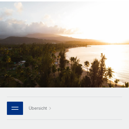
Globales Onboarding und Verwalten von
Gesamtbeschäftigungskosten
Anmelden
Freelancer:innen
Nederlands
WACHSTUMSPHASE
Honorarzahlungen berechnen
PEO
Français
Informationen zu möglichen Währungen und
Startups
Auslagern von komplexen HR-Aufgaben
Abwicklungsfristen für globale Freelancer:innen
Agile HR- und Payroll-Lösungen für wachsende
Deutsch
Unternehmen
INFRASTRUKTUR
LERNEN MIT REMOTE
Mittelstand
Español
Remote Embedded
Maßgeschneiderte HR-Lösungen, um Teams zu
Forschung und Leitfäden
Nahtlose Integration der HR in bestehende Abläufe
vergrößern
Italiano
Fallstudien
Plattform
Enterprise
Português (Portugal)
Integrierte HR-Kernfunktionen für dein Team
HR-Glossar
Globale HR für Konzerne und Großunternehmen
Verknüpfen
Neu
日本語
Checklisten und Vorlagen
Verknüpfung beliebiger KI-Tools mit Remote über unser
PARTNER WERDEN
Bibliothek für Stellenbeschreibungen
한국어
MCP
Übersicht
Strategische Technologiepartner
Webinare
Integrationen
Flexible Einbettung von Global-HR-Funktionen in deine
中文（简体）
Plattform
Prozessoptimierung mit unverzichtbaren Business-