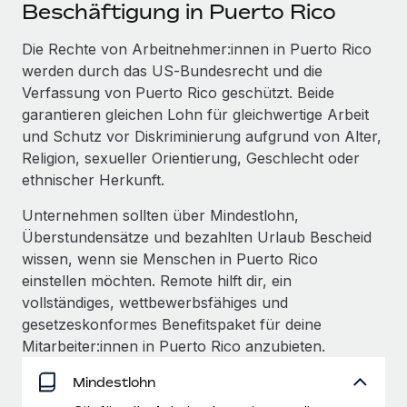
Events
Beschäftigung in Puerto Rico
Tools
Partner werden
Newsroom
Die Rechte von Arbeitnehmer:innen in Puerto Rico
Entdecke die Möglichkeiten einer Partnerschaft
werden durch das US‑Bundesrecht und die
DIENSTLEISTUNGEN
Informationen zu Gehältern und Qualifikationen
Remote Build
Demnächst verfügbar
Verfassung von Puerto Rico geschützt. Beide
Frag unsere Expert:innen
Beratung zu Integrationen und KI-Automatisierung
garantieren gleichen Lohn für gleichwertige Arbeit
Insights Center
Hilfe von Expert:innen für globale HR & Compliance
und Schutz vor Diskriminierung aufgrund von Alter,
Hol dir Unterstützung
Religion, sexueller Orientierung, Geschlecht oder
Background-Checks
FALLSTUDIEN
ethnischer Herkunft.
Einfacheres Bewerber:innen-Screening
Alle Ressourcen anzeigen
So hat der KI-Vorreiter Weaviate sein Team mit
Unternehmen sollten über Mindestlohn,
Remote um 120 % vergrößert
Compliance Watchtower
Überstundensätze und bezahlten Urlaub Bescheid
Lückenlose Compliance
BLOG
wissen, wenn sie Menschen in Puerto Rico
Weaviate auf einen Blick Weaviate entwickelt KI-basierte
einstellen möchten. Remote hilft dir, ein
Open-Source-Infrastrukturen. Das...
Globale Payroll
Geräteverwaltung
vollständiges, wettbewerbsfähiges und
Globale Bereitstellung und Verfolgung von IT-
Mehr erfahren
EOR und PEO
gesetzeskonformes Benefitspaket für deine
Geräten
Mitarbeiter:innen in Puerto Rico anzubieten.
Contractor Management
Gründung von Niederlassungen
Strategische Partnerschaft zwischen
Mindestlohn
Steuern
Schnelle, rechtssichere Gründung von
Reverse Tech und Remote für Contractor