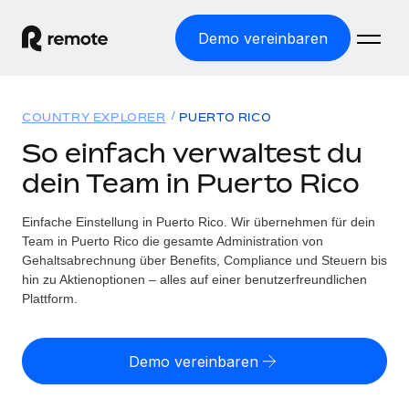
Demo vereinbaren
Startseite
COUNTRY EXPLORER
PUERTO RICO
Produkte
So einfach verwaltest du
dein Team in Puerto Rico
Lösungen
WELTWEITE BESCHÄFTIGUNG
Globale Payroll
Einfache Einstellung in Puerto Rico. Wir übernehmen für dein
Ressourcen
WELTWEITE ABDECKUNG
Einfache, rechtssicher Payroll
Team in Puerto Rico die gesamte Administration von
Country Explorer
Gehaltsabrechnung über Benefits, Compliance und Steuern bis
Preise
TOOLS UND RECHNER
Employer of Record
hin zu Aktienoptionen – alles auf einer benutzerfreundlichen
Länderspezifische Unterstützung bei der Einstellung
Weltweites Wachstum ohne Kosten für Niederlassungen
Plattform.
Scheinselbstständigkeitsrisiko berechnen
Explorer für US-Bundesstaaten
Länderspezifische Einschätzung des
Contractor of Record
Einfache Einstellung in allen US-Bundesstaaten
Scheinselbstständigkeitsrisikos
English (United States)
Rechtssichere, weltweite Arbeit mit Freelancer:innen
Demo vereinbaren
Remote im Vergleich
Personalkostenrechner
Contractor Management
English
Vergleiche mit unseren Mitbewerbern
Länderspezifische Berechnung der