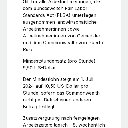
Gilt für alle Arbeitnehmer:innen, die
Management und Payroll
Niederlassungen
Den Blog erkunden
dem bundesweiten Fair Labor
Reverse Tech auf einen Blick Das Gesundheits- und
Standards Act (FLSA) unterliegen,
Mobilität und Relocation
Wellness-Startup Reverse Tech hat das globale...
ausgenommen landwirtschaftliche
Mühelose Relocation von Mitarbeiter:innen
BLOG
Arbeitnehmer:innen sowie
Mehr erfahren
Arbeitnehmer:innen von Gemeinden
Benefits
Neues zu Remote-Produkten: Integration mit
und dem Commonwealth von Puerto
Mühelose Verwaltung von Benefits
Gusto und Zero und Contractor Management
Rico.
Plus
Auch im neuen Jahr wollen wir bei Remote Unternehmen
Mindeststundensatz (pro Stunde):
aller Größen dabei unterstützen, die beste...
9,50 US-Dollar
Mehr erfahren
Der Mindestlohn steigt am 1. Juli
2024 auf 10,50 US-Dollar pro
Stunde, sofern das Commonwealth
Wie Phiture 55 Mitarbeiter:innen in 19 Ländern
nicht per Dekret einen anderen
mit Remote verwaltet
Betrag festlegt.
Phiture ist der unumstrittene Marktführer im Bereich der
Zusatzvergütung nach festgelegten
Wachstumsberatung für mobile Apps. Das...
Arbeitszeiten: täglich – 8, wöchentlich