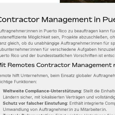
Contractor Management in Pue
uftragnehmer:innen in Puerto Rico zu beauftragen kann fü
steneffiziente Möglichkeit sein, Projekte abzuschließen, oh
anz gleich, ob du unabhängige Auftragnehmer:innen für spez
ubunternehmer:innen für verschiedene Aufgaben hinzuzieh
uerto Rico und der bundesstaatlichen Vorschriften ist entsc
it Remotes Contractor Management r
emote hilft Unternehmen, beim Einsatz globaler Auftragne
ichtige Funktionen:
Weltweite Compliance-Unterstützung
: Stellt die Einh
Ländern sicher, mit lokalisierten Verträgen und vollständ
Schutz vor falscher Einstufung
: Enthält integrierte Co
Umwandlung von Auftragnehmer:in zu Mitarbeiter:in.