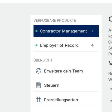
VERFÜGBARE PRODUKTE
A
Contractor Management
ko
G
Employer of Record
S
P
ÜBERSICHT
M
Erweitere dein Team
R
W
Steuern
Freistellungsarten