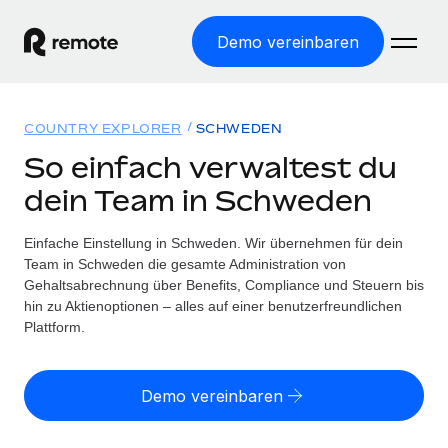
Demo vereinbaren
Startseite
COUNTRY EXPLORER
SCHWEDEN
Produkte
So einfach verwaltest du
dein Team in Schweden
Lösungen
WELTWEITE BESCHÄFTIGUNG
Globale Payroll
Einfache Einstellung in Schweden. Wir übernehmen für dein
Ressourcen
WELTWEITE ABDECKUNG
Einfache, rechtssicher Payroll
Team in Schweden die gesamte Administration von
Country Explorer
Gehaltsabrechnung über Benefits, Compliance und Steuern bis
Preise
TOOLS UND RECHNER
Employer of Record
hin zu Aktienoptionen – alles auf einer benutzerfreundlichen
Länderspezifische Unterstützung bei der Einstellung
Weltweites Wachstum ohne Kosten für Niederlassungen
Plattform.
Scheinselbstständigkeitsrisiko berechnen
Explorer für US-Bundesstaaten
Länderspezifische Einschätzung des
Contractor of Record
Einfache Einstellung in allen US-Bundesstaaten
Scheinselbstständigkeitsrisikos
English (United States)
Rechtssichere, weltweite Arbeit mit Freelancer:innen
Demo vereinbaren
Remote im Vergleich
Personalkostenrechner
Contractor Management
English
Vergleiche mit unseren Mitbewerbern
Länderspezifische Berechnung der