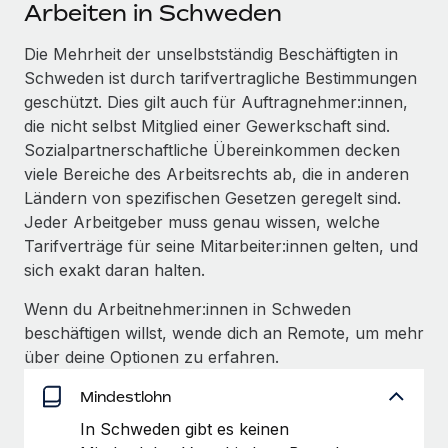
Events
Arbeiten in Schweden
Tools
Partner werden
Newsroom
Die Mehrheit der unselbstständig Beschäftigten in
Entdecke die Möglichkeiten einer Partnerschaft
Schweden ist durch tarifvertragliche Bestimmungen
DIENSTLEISTUNGEN
Informationen zu Gehältern und Qualifikationen
Remote Build
Demnächst verfügbar
geschützt. Dies gilt auch für Auftragnehmer:innen,
Frag unsere Expert:innen
Beratung zu Integrationen und KI-Automatisierung
die nicht selbst Mitglied einer Gewerkschaft sind.
Insights Center
Hilfe von Expert:innen für globale HR & Compliance
Sozialpartnerschaftliche Übereinkommen decken
Hol dir Unterstützung
viele Bereiche des Arbeitsrechts ab, die in anderen
Background-Checks
FALLSTUDIEN
Ländern von spezifischen Gesetzen geregelt sind.
Einfacheres Bewerber:innen-Screening
Alle Ressourcen anzeigen
Jeder Arbeitgeber muss genau wissen, welche
So hat der KI-Vorreiter Weaviate sein Team mit
Tarifverträge für seine Mitarbeiter:innen gelten, und
Remote um 120 % vergrößert
Compliance Watchtower
sich exakt daran halten.
Lückenlose Compliance
BLOG
Weaviate auf einen Blick Weaviate entwickelt KI-basierte
Wenn du Arbeitnehmer:innen in Schweden
Open-Source-Infrastrukturen. Das...
Globale Payroll
Geräteverwaltung
beschäftigen willst, wende dich an Remote, um mehr
Globale Bereitstellung und Verfolgung von IT-
Mehr erfahren
EOR und PEO
über deine Optionen zu erfahren.
Geräten
Contractor Management
Mindestlohn
Gründung von Niederlassungen
Strategische Partnerschaft zwischen
In Schweden gibt es keinen
Steuern
Schnelle, rechtssichere Gründung von
Reverse Tech und Remote für Contractor