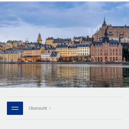
Globales Onboarding und Verwalten von
Gesamtbeschäftigungskosten
Anmelden
Freelancer:innen
Nederlands
WACHSTUMSPHASE
Honorarzahlungen berechnen
PEO
Français
Informationen zu möglichen Währungen und
Startups
Auslagern von komplexen HR-Aufgaben
Abwicklungsfristen für globale Freelancer:innen
Agile HR- und Payroll-Lösungen für wachsende
Deutsch
Unternehmen
INFRASTRUKTUR
LERNEN MIT REMOTE
Mittelstand
Español
Remote Embedded
Maßgeschneiderte HR-Lösungen, um Teams zu
Forschung und Leitfäden
Nahtlose Integration der HR in bestehende Abläufe
vergrößern
Italiano
Fallstudien
Plattform
Enterprise
Português (Portugal)
Integrierte HR-Kernfunktionen für dein Team
HR-Glossar
Globale HR für Konzerne und Großunternehmen
Verknüpfen
Neu
日本語
Checklisten und Vorlagen
Verknüpfung beliebiger KI-Tools mit Remote über unser
PARTNER WERDEN
Bibliothek für Stellenbeschreibungen
한국어
MCP
Übersicht
Strategische Technologiepartner
Webinare
Integrationen
Flexible Einbettung von Global-HR-Funktionen in deine
中文（简体）
Plattform
Prozessoptimierung mit unverzichtbaren Business-