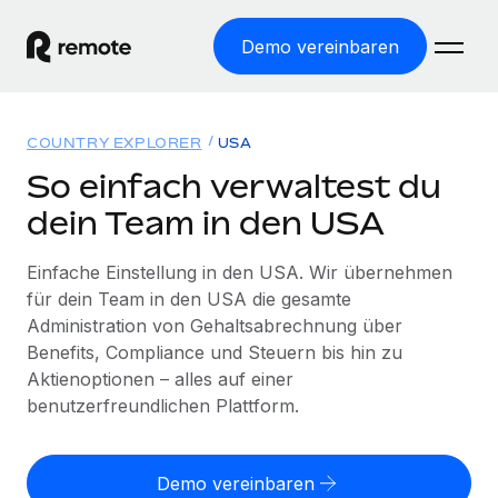
Demo vereinbaren
Startseite
COUNTRY EXPLORER
USA
Produkte
So einfach verwaltest du
dein Team in den USA
Lösungen
WELTWEITE BESCHÄFTIGUNG
Globale Payroll
Einfache Einstellung in den USA. Wir übernehmen
Ressourcen
WELTWEITE ABDECKUNG
Einfache, rechtssicher Payroll
für dein Team in den USA die gesamte
Country Explorer
Administration von Gehaltsabrechnung über
Preise
TOOLS UND RECHNER
Employer of Record
Länderspezifische Unterstützung bei der Einstellung
Benefits, Compliance und Steuern bis hin zu
Weltweites Wachstum ohne Kosten für Niederlassungen
Scheinselbstständigkeitsrisiko berechnen
Aktienoptionen – alles auf einer
Explorer für US-Bundesstaaten
Länderspezifische Einschätzung des
benutzerfreundlichen Plattform.
Contractor of Record
Einfache Einstellung in allen US-Bundesstaaten
Scheinselbstständigkeitsrisikos
English (United States)
Rechtssichere, weltweite Arbeit mit Freelancer:innen
Remote im Vergleich
Personalkostenrechner
Contractor Management
Demo vereinbaren
English
Vergleiche mit unseren Mitbewerbern
Länderspezifische Berechnung der