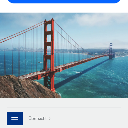
Globales Onboarding und Verwalten von
Gesamtbeschäftigungskosten
Anmelden
Freelancer:innen
Nederlands
WACHSTUMSPHASE
Honorarzahlungen berechnen
PEO
Français
Informationen zu möglichen Währungen und
Startups
Auslagern von komplexen HR-Aufgaben
Abwicklungsfristen für globale Freelancer:innen
Agile HR- und Payroll-Lösungen für wachsende
Deutsch
Unternehmen
INFRASTRUKTUR
LERNEN MIT REMOTE
Mittelstand
Español
Remote Embedded
Maßgeschneiderte HR-Lösungen, um Teams zu
Forschung und Leitfäden
Nahtlose Integration der HR in bestehende Abläufe
vergrößern
Italiano
Fallstudien
Plattform
Enterprise
Português (Portugal)
Integrierte HR-Kernfunktionen für dein Team
HR-Glossar
Globale HR für Konzerne und Großunternehmen
Verknüpfen
Neu
日本語
Checklisten und Vorlagen
Verknüpfung beliebiger KI-Tools mit Remote über unser
PARTNER WERDEN
Bibliothek für Stellenbeschreibungen
한국어
MCP
Strategische Technologiepartner
Webinare
Integrationen
Flexible Einbettung von Global-HR-Funktionen in deine
Übersicht
中文（简体）
Plattform
Prozessoptimierung mit unverzichtbaren Business-