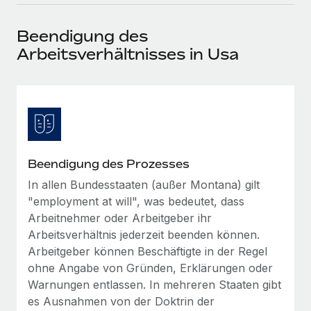
Events
Tools
Partner werden
Beendigung des
Newsroom
Entdecke die Möglichkeiten einer Partnerschaft
Arbeitsverhältnisses in Usa
DIENSTLEISTUNGEN
Informationen zu Gehältern und Qualifikationen
Remote Build
Demnächst verfügbar
Frag unsere Expert:innen
Beratung zu Integrationen und KI-Automatisierung
Insights Center
Hilfe von Expert:innen für globale HR & Compliance
Hol dir Unterstützung
Background-Checks
FALLSTUDIEN
Einfacheres Bewerber:innen-Screening
Alle Ressourcen anzeigen
So hat der KI-Vorreiter Weaviate sein Team mit
Beendigung des Prozesses
Remote um 120 % vergrößert
Compliance Watchtower
In allen Bundesstaaten (außer Montana) gilt
Lückenlose Compliance
BLOG
Weaviate auf einen Blick Weaviate entwickelt KI-basierte
"employment at will", was bedeutet, dass
Open-Source-Infrastrukturen. Das...
Globale Payroll
Arbeitnehmer oder Arbeitgeber ihr
Geräteverwaltung
Arbeitsverhältnis jederzeit beenden können.
Globale Bereitstellung und Verfolgung von IT-
Mehr erfahren
EOR und PEO
Arbeitgeber können Beschäftigte in der Regel
Geräten
ohne Angabe von Gründen, Erklärungen oder
Contractor Management
Warnungen entlassen. In mehreren Staaten gibt
Gründung von Niederlassungen
Strategische Partnerschaft zwischen
es Ausnahmen von der Doktrin der
Steuern
Schnelle, rechtssichere Gründung von
Reverse Tech und Remote für Contractor