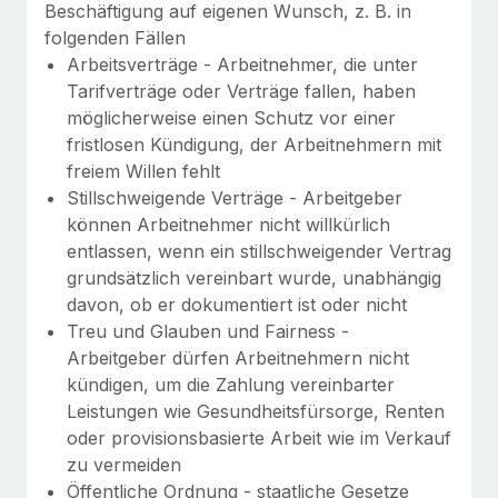
Management und Payroll
Beschäftigung auf eigenen Wunsch, z. B. in
Niederlassungen
Den Blog erkunden
folgenden Fällen
Reverse Tech auf einen Blick Das Gesundheits- und
Mobilität und Relocation
Arbeitsverträge - Arbeitnehmer, die unter
Wellness-Startup Reverse Tech hat das globale...
Tarifverträge oder Verträge fallen, haben
Mühelose Relocation von Mitarbeiter:innen
BLOG
Mehr erfahren
möglicherweise einen Schutz vor einer
Benefits
fristlosen Kündigung, der Arbeitnehmern mit
Neues zu Remote-Produkten: Integration mit
Mühelose Verwaltung von Benefits
freiem Willen fehlt
Gusto und Zero und Contractor Management
Stillschweigende Verträge - Arbeitgeber
Plus
können Arbeitnehmer nicht willkürlich
Auch im neuen Jahr wollen wir bei Remote Unternehmen
entlassen, wenn ein stillschweigender Vertrag
aller Größen dabei unterstützen, die beste...
grundsätzlich vereinbart wurde, unabhängig
davon, ob er dokumentiert ist oder nicht
Mehr erfahren
Treu und Glauben und Fairness -
Arbeitgeber dürfen Arbeitnehmern nicht
Wie Phiture 55 Mitarbeiter:innen in 19 Ländern
kündigen, um die Zahlung vereinbarter
mit Remote verwaltet
Leistungen wie Gesundheitsfürsorge, Renten
oder provisionsbasierte Arbeit wie im Verkauf
Phiture ist der unumstrittene Marktführer im Bereich der
zu vermeiden
Wachstumsberatung für mobile Apps. Das...
Öffentliche Ordnung - staatliche Gesetze