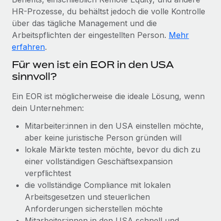
Management und Payroll
Niederlassungen
HR-Prozesse, du behältst jedoch die volle Kontrolle
Den Blog erkunden
Reverse Tech auf einen Blick Das Gesundheits- und
über das tägliche Management und die
Mobilität und Relocation
Wellness-Startup Reverse Tech hat das globale...
Arbeitspflichten der eingestellten Person.
Mehr
Mühelose Relocation von Mitarbeiter:innen
erfahren
.
BLOG
Mehr erfahren
Benefits
Für wen ist ein EOR in den USA
Neues zu Remote-Produkten: Integration mit
Mühelose Verwaltung von Benefits
sinnvoll?
Gusto und Zero und Contractor Management
Plus
Ein EOR ist möglicherweise die ideale Lösung, wenn
Auch im neuen Jahr wollen wir bei Remote Unternehmen
dein Unternehmen:
aller Größen dabei unterstützen, die beste...
Mitarbeiter:innen in den USA einstellen möchte,
Mehr erfahren
aber keine juristische Person gründen will
lokale Märkte testen möchte, bevor du dich zu
einer vollständigen Geschäftsexpansion
Wie Phiture 55 Mitarbeiter:innen in 19 Ländern
verpflichtest
mit Remote verwaltet
die vollständige Compliance mit lokalen
Phiture ist der unumstrittene Marktführer im Bereich der
Arbeitsgesetzen und steuerlichen
Wachstumsberatung für mobile Apps. Das...
Anforderungen sicherstellen möchte
Mitarbeiter:innen in den USA schnell und