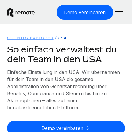
Demo vereinbaren
Startseite
COUNTRY EXPLORER
USA
Produkte
So einfach verwaltest du
dein Team in den USA
Lösungen
WELTWEITE BESCHÄFTIGUNG
Globale Payroll
Einfache Einstellung in den USA. Wir übernehmen
Ressourcen
WELTWEITE ABDECKUNG
Einfache, rechtssicher Payroll
für dein Team in den USA die gesamte
Country Explorer
Administration von Gehaltsabrechnung über
Preise
TOOLS UND RECHNER
Employer of Record
Länderspezifische Unterstützung bei der Einstellung
Benefits, Compliance und Steuern bis hin zu
Weltweites Wachstum ohne Kosten für Niederlassungen
Scheinselbstständigkeitsrisiko berechnen
Aktienoptionen – alles auf einer
Explorer für US-Bundesstaaten
Länderspezifische Einschätzung des
benutzerfreundlichen Plattform.
Contractor of Record
Einfache Einstellung in allen US-Bundesstaaten
Scheinselbstständigkeitsrisikos
English (United States)
Rechtssichere, weltweite Arbeit mit Freelancer:innen
Remote im Vergleich
Personalkostenrechner
Contractor Management
Demo vereinbaren
English
Vergleiche mit unseren Mitbewerbern
Länderspezifische Berechnung der