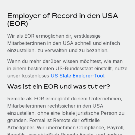
Events
Tools
Partner werden
Employer of Record in den USA
Newsroom
Entdecke die Möglichkeiten einer Partnerschaft
(EOR)
DIENSTLEISTUNGEN
Informationen zu Gehältern und Qualifikationen
Remote Build
Demnächst verfügbar
Frag unsere Expert:innen
Wir als EOR ermöglichen dir, erstklassige
Beratung zu Integrationen und KI-Automatisierung
Insights Center
Hilfe von Expert:innen für globale HR & Compliance
Mitarbeiter:innen in den USA schnell und einfach
einzustellen, zu verwalten und zu bezahlen.
Hol dir Unterstützung
Background-Checks
FALLSTUDIEN
Wenn du mehr darüber wissen möchtest, wie man
Einfacheres Bewerber:innen-Screening
Alle Ressourcen anzeigen
in einem bestimmten US-Bundesstaat einstellt, nutze
So hat der KI-Vorreiter Weaviate sein Team mit
unser kostenloses
US State Explorer-Tool
.
Remote um 120 % vergrößert
Compliance Watchtower
Lückenlose Compliance
BLOG
Was ist ein EOR und was tut er?
Weaviate auf einen Blick Weaviate entwickelt KI-basierte
Open-Source-Infrastrukturen. Das...
Globale Payroll
Geräteverwaltung
Remote als EOR ermöglicht deinem Unternehmen,
Globale Bereitstellung und Verfolgung von IT-
Mehr erfahren
Mitarbeiter:innen rechtssicher in den USA
EOR und PEO
Geräten
einzustellen, ohne eine lokale juristische Person zu
Contractor Management
gründen. Formal ist Remote der offizielle
Gründung von Niederlassungen
Strategische Partnerschaft zwischen
Arbeitgeber. Wir übernehmen Compliance, Payroll,
Steuern
Schnelle, rechtssichere Gründung von
Reverse Tech und Remote für Contractor
Benefits, einschließlich Remote Equity, und andere