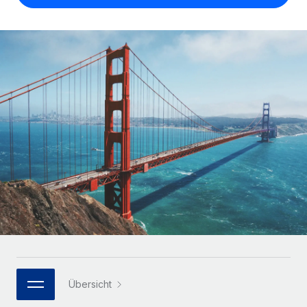
Globales Onboarding und Verwalten von
Gesamtbeschäftigungskosten
Anmelden
Freelancer:innen
Nederlands
WACHSTUMSPHASE
Honorarzahlungen berechnen
PEO
Français
Informationen zu möglichen Währungen und
Startups
Auslagern von komplexen HR-Aufgaben
Abwicklungsfristen für globale Freelancer:innen
Agile HR- und Payroll-Lösungen für wachsende
Deutsch
Unternehmen
INFRASTRUKTUR
LERNEN MIT REMOTE
Mittelstand
Español
Remote Embedded
Maßgeschneiderte HR-Lösungen, um Teams zu
Forschung und Leitfäden
Nahtlose Integration der HR in bestehende Abläufe
vergrößern
Italiano
Fallstudien
Plattform
Enterprise
Português (Portugal)
Integrierte HR-Kernfunktionen für dein Team
HR-Glossar
Globale HR für Konzerne und Großunternehmen
Verknüpfen
Neu
日本語
Checklisten und Vorlagen
Verknüpfung beliebiger KI-Tools mit Remote über unser
PARTNER WERDEN
Bibliothek für Stellenbeschreibungen
한국어
MCP
Strategische Technologiepartner
Webinare
Integrationen
Flexible Einbettung von Global-HR-Funktionen in deine
Übersicht
中文（简体）
Plattform
Prozessoptimierung mit unverzichtbaren Business-