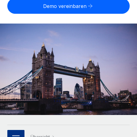
Globales Onboarding und Verwalten von
Demo vereinbaren
Gesamtbeschäftigungskosten
Anmelden
Freelancer:innen
Nederlands
WACHSTUMSPHASE
Honorarzahlungen berechnen
PEO
Français
Informationen zu möglichen Währungen und
Startups
Auslagern von komplexen HR-Aufgaben
Abwicklungsfristen für globale Freelancer:innen
Agile HR- und Payroll-Lösungen für wachsende
Deutsch
Unternehmen
INFRASTRUKTUR
LERNEN MIT REMOTE
Mittelstand
Español
Remote Embedded
Maßgeschneiderte HR-Lösungen, um Teams zu
Forschung und Leitfäden
Nahtlose Integration der HR in bestehende Abläufe
vergrößern
Italiano
Fallstudien
Plattform
Enterprise
Português (Portugal)
Integrierte HR-Kernfunktionen für dein Team
HR-Glossar
Globale HR für Konzerne und Großunternehmen
Verknüpfen
Neu
日本語
Checklisten und Vorlagen
Verknüpfung beliebiger KI-Tools mit Remote über unser
PARTNER WERDEN
Bibliothek für Stellenbeschreibungen
한국어
MCP
Strategische Technologiepartner
Webinare
Integrationen
Flexible Einbettung von Global-HR-Funktionen in deine
中文（简体）
Plattform
Prozessoptimierung mit unverzichtbaren Business-
Übersicht