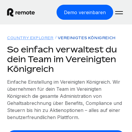
Demo vereinbaren
Startseite
COUNTRY EXPLORER
VEREINIGTES KÖNIGREICH
Produkte
So einfach verwaltest du
dein Team im Vereinigten
Lösungen
WELTWEITE BESCHÄFTIGUNG
Königreich
Globale Payroll
Ressourcen
WELTWEITE ABDECKUNG
Einfache, rechtssicher Payroll
Einfache Einstellung im Vereinigten Königreich. Wir
Country Explorer
Preise
übernehmen für dein Team im Vereinigten
TOOLS UND RECHNER
Employer of Record
Länderspezifische Unterstützung bei der Einstellung
Königreich die gesamte Administration von
Weltweites Wachstum ohne Kosten für Niederlassungen
Scheinselbstständigkeitsrisiko berechnen
Gehaltsabrechnung über Benefits, Compliance und
Explorer für US-Bundesstaaten
Länderspezifische Einschätzung des
Contractor of Record
Steuern bis hin zu Aktienoptionen – alles auf einer
Einfache Einstellung in allen US-Bundesstaaten
Scheinselbstständigkeitsrisikos
English (United States)
Rechtssichere, weltweite Arbeit mit Freelancer:innen
benutzerfreundlichen Plattform.
Remote im Vergleich
Personalkostenrechner
Contractor Management
English
Vergleiche mit unseren Mitbewerbern
Länderspezifische Berechnung der