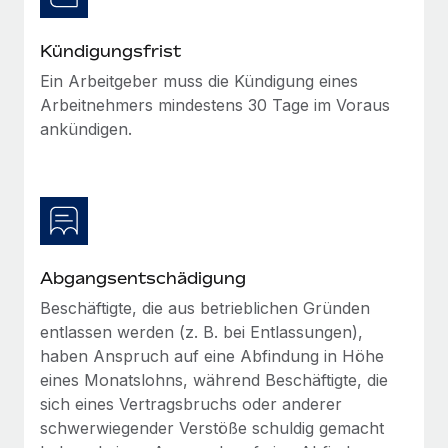
globalen Content-Agentur mit Remote
Niederlassungen
Den Blog erkunden
Auf einen Blick Erfahre mehr über die unglaubliche
Kündigungsfrist
Mobilität und Relocation
Transformation einer weltweit erfolgreichen...
Ein Arbeitgeber muss die Kündigung eines
Mühelose Relocation von Mitarbeiter:innen
BLOG
Arbeitnehmers mindestens 30 Tage im Voraus
Mehr erfahren
Benefits
ankündigen.
Neues zu Remote-Produkten: Integration mit
Mühelose Verwaltung von Benefits
Gusto und Zero und Contractor Management
Plus
Auch im neuen Jahr wollen wir bei Remote Unternehmen
aller Größen dabei unterstützen, die beste...
Mehr erfahren
Abgangsentschädigung
Beschäftigte, die aus betrieblichen Gründen
entlassen werden (z. B. bei Entlassungen),
Wie Phiture 55 Mitarbeiter:innen in 19 Ländern
haben Anspruch auf eine Abfindung in Höhe
mit Remote verwaltet
eines Monatslohns, während Beschäftigte, die
Phiture ist der unumstrittene Marktführer im Bereich der
sich eines Vertragsbruchs oder anderer
Wachstumsberatung für mobile Apps. Das...
schwerwiegender Verstöße schuldig gemacht