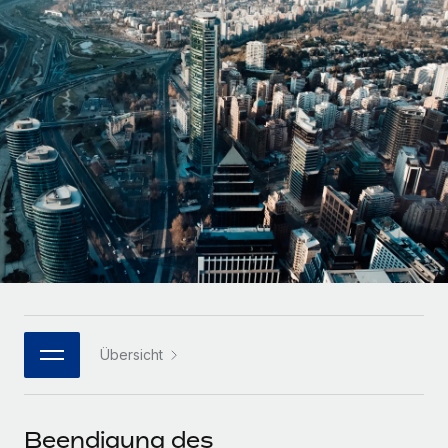
Globales Onboarding und Verwalten von
Gesamtbeschäftigungskosten
Anmelden
Freelancer:innen
Nederlands
WACHSTUMSPHASE
Honorarzahlungen berechnen
PEO
Français
Informationen zu möglichen Währungen und
Startups
Auslagern von komplexen HR-Aufgaben
Abwicklungsfristen für globale Freelancer:innen
Agile HR- und Payroll-Lösungen für wachsende
Deutsch
Unternehmen
INFRASTRUKTUR
LERNEN MIT REMOTE
Mittelstand
Español
Remote Embedded
Maßgeschneiderte HR-Lösungen, um Teams zu
Forschung und Leitfäden
Nahtlose Integration der HR in bestehende Abläufe
vergrößern
Italiano
Fallstudien
Plattform
Enterprise
Português (Portugal)
Integrierte HR-Kernfunktionen für dein Team
HR-Glossar
Globale HR für Konzerne und Großunternehmen
Verknüpfen
Neu
日本語
Checklisten und Vorlagen
Verknüpfung beliebiger KI-Tools mit Remote über unser
Übersicht
PARTNER WERDEN
Bibliothek für Stellenbeschreibungen
한국어
MCP
Strategische Technologiepartner
Webinare
Integrationen
Flexible Einbettung von Global-HR-Funktionen in deine
中文（简体）
Beendigung des
Plattform
Prozessoptimierung mit unverzichtbaren Business-