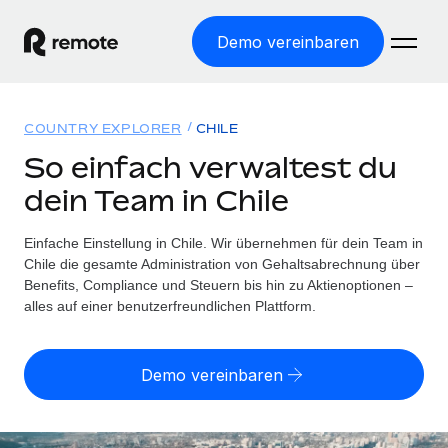
Demo vereinbaren
Startseite
COUNTRY EXPLORER
CHILE
Produkte
So einfach verwaltest du
dein Team in Chile
Lösungen
WELTWEITE BESCHÄFTIGUNG
Globale Payroll
Einfache Einstellung in Chile. Wir übernehmen für dein Team in
Ressourcen
WELTWEITE ABDECKUNG
Einfache, rechtssicher Payroll
Chile die gesamte Administration von Gehaltsabrechnung über
Country Explorer
Benefits, Compliance und Steuern bis hin zu Aktienoptionen –
Preise
TOOLS UND RECHNER
Employer of Record
alles auf einer benutzerfreundlichen Plattform.
Länderspezifische Unterstützung bei der Einstellung
Weltweites Wachstum ohne Kosten für Niederlassungen
Scheinselbstständigkeitsrisiko berechnen
Explorer für US-Bundesstaaten
Länderspezifische Einschätzung des
Contractor of Record
Demo vereinbaren
Einfache Einstellung in allen US-Bundesstaaten
Scheinselbstständigkeitsrisikos
English (United States)
Rechtssichere, weltweite Arbeit mit Freelancer:innen
Remote im Vergleich
Personalkostenrechner
Contractor Management
English
Vergleiche mit unseren Mitbewerbern
Länderspezifische Berechnung der