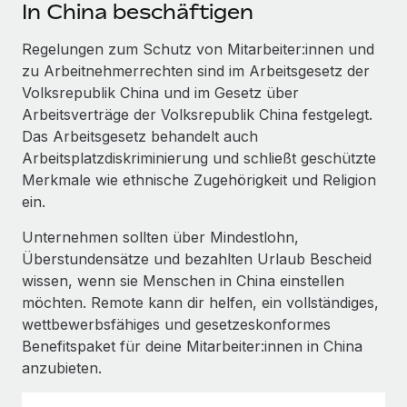
Events
In China beschäftigen
Tools
Partner werden
Newsroom
Regelungen zum Schutz von Mitarbeiter:innen und
Entdecke die Möglichkeiten einer Partnerschaft
zu Arbeitnehmerrechten sind im Arbeitsgesetz der
DIENSTLEISTUNGEN
Informationen zu Gehältern und Qualifikationen
Remote Build
Demnächst verfügbar
Volksrepublik China und im Gesetz über
Frag unsere Expert:innen
Beratung zu Integrationen und KI-Automatisierung
Arbeitsverträge der Volksrepublik China festgelegt.
Insights Center
Hilfe von Expert:innen für globale HR & Compliance
Das Arbeitsgesetz behandelt auch
Hol dir Unterstützung
Arbeitsplatzdiskriminierung und schließt geschützte
Background-Checks
FALLSTUDIEN
Merkmale wie ethnische Zugehörigkeit und Religion
Einfacheres Bewerber:innen-Screening
Alle Ressourcen anzeigen
ein.
So hat der KI-Vorreiter Weaviate sein Team mit
Remote um 120 % vergrößert
Compliance Watchtower
Unternehmen sollten über Mindestlohn,
Lückenlose Compliance
BLOG
Überstundensätze und bezahlten Urlaub Bescheid
Weaviate auf einen Blick Weaviate entwickelt KI-basierte
wissen, wenn sie Menschen in China einstellen
Open-Source-Infrastrukturen. Das...
Globale Payroll
Geräteverwaltung
möchten. Remote kann dir helfen, ein vollständiges,
Globale Bereitstellung und Verfolgung von IT-
Mehr erfahren
EOR und PEO
wettbewerbsfähiges und gesetzeskonformes
Geräten
Benefitspaket für deine Mitarbeiter:innen in China
Contractor Management
anzubieten.
Gründung von Niederlassungen
Revolution des Enterprise Contractor
Steuern
Schnelle, rechtssichere Gründung von
Managements – die Erfolgsgeschichte einer