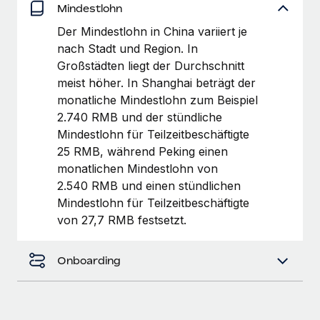
globalen Content-Agentur mit Remote
Mindestlohn
Niederlassungen
Den Blog erkunden
Auf einen Blick Erfahre mehr über die unglaubliche
Der Mindestlohn in China variiert je
Mobilität und Relocation
Transformation einer weltweit erfolgreichen...
nach Stadt und Region. In
Mühelose Relocation von Mitarbeiter:innen
Großstädten liegt der Durchschnitt
BLOG
Mehr erfahren
meist höher. In Shanghai beträgt der
Benefits
monatliche Mindestlohn zum Beispiel
Neues zu Remote-Produkten: Integration mit
Mühelose Verwaltung von Benefits
Gusto und Zero und Contractor Management
2.740 RMB und der stündliche
Plus
Mindestlohn für Teilzeitbeschäftigte
25 RMB, während Peking einen
Auch im neuen Jahr wollen wir bei Remote Unternehmen
monatlichen Mindestlohn von
aller Größen dabei unterstützen, die beste...
2.540 RMB und einen stündlichen
Mehr erfahren
Mindestlohn für Teilzeitbeschäftigte
von 27,7 RMB festsetzt.
Wie Phiture 55 Mitarbeiter:innen in 19 Ländern
mit Remote verwaltet
Onboarding
Phiture ist der unumstrittene Marktführer im Bereich der
Wachstumsberatung für mobile Apps. Das...