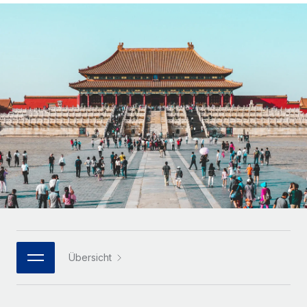
Globales Onboarding und Verwalten von
Gesamtbeschäftigungskosten
Anmelden
Freelancer:innen
Nederlands
WACHSTUMSPHASE
Honorarzahlungen berechnen
PEO
Français
Informationen zu möglichen Währungen und
Startups
Auslagern von komplexen HR-Aufgaben
Abwicklungsfristen für globale Freelancer:innen
Agile HR- und Payroll-Lösungen für wachsende
Deutsch
Unternehmen
INFRASTRUKTUR
LERNEN MIT REMOTE
Mittelstand
Español
Remote Embedded
Maßgeschneiderte HR-Lösungen, um Teams zu
Forschung und Leitfäden
Nahtlose Integration der HR in bestehende Abläufe
vergrößern
Italiano
Fallstudien
Plattform
Enterprise
Português (Portugal)
Integrierte HR-Kernfunktionen für dein Team
HR-Glossar
Globale HR für Konzerne und Großunternehmen
Verknüpfen
Neu
日本語
Checklisten und Vorlagen
Verknüpfung beliebiger KI-Tools mit Remote über unser
PARTNER WERDEN
Bibliothek für Stellenbeschreibungen
한국어
MCP
Übersicht
Strategische Technologiepartner
Webinare
Integrationen
Flexible Einbettung von Global-HR-Funktionen in deine
中文（简体）
Plattform
Prozessoptimierung mit unverzichtbaren Business-