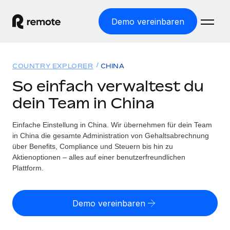
Demo vereinbaren
Startseite
COUNTRY EXPLORER
CHINA
Produkte
So einfach verwaltest du
dein Team in China
Lösungen
WELTWEITE BESCHÄFTIGUNG
Globale Payroll
Einfache Einstellung in China. Wir übernehmen für dein Team
Ressourcen
WELTWEITE ABDECKUNG
Einfache, rechtssicher Payroll
in China die gesamte Administration von Gehaltsabrechnung
Country Explorer
über Benefits, Compliance und Steuern bis hin zu
Preise
TOOLS UND RECHNER
Employer of Record
Aktienoptionen – alles auf einer benutzerfreundlichen
Länderspezifische Unterstützung bei der Einstellung
Weltweites Wachstum ohne Kosten für Niederlassungen
Plattform.
Scheinselbstständigkeitsrisiko berechnen
Explorer für US-Bundesstaaten
Länderspezifische Einschätzung des
Contractor of Record
Einfache Einstellung in allen US-Bundesstaaten
Scheinselbstständigkeitsrisikos
English (United States)
Rechtssichere, weltweite Arbeit mit Freelancer:innen
Demo vereinbaren
Remote im Vergleich
Personalkostenrechner
Contractor Management
English
Vergleiche mit unseren Mitbewerbern
Länderspezifische Berechnung der