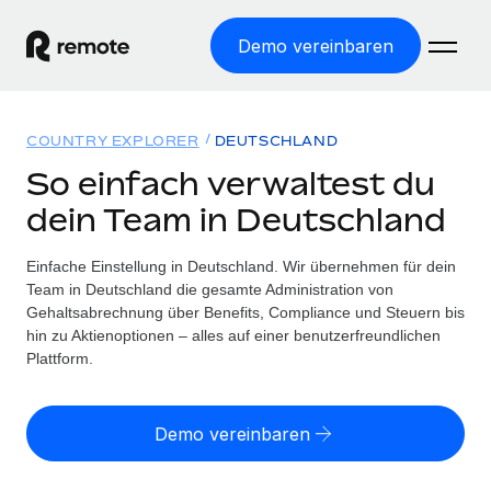
Demo vereinbaren
Startseite
COUNTRY EXPLORER
DEUTSCHLAND
Produkte
So einfach verwaltest du
dein Team in Deutschland
Lösungen
WELTWEITE BESCHÄFTIGUNG
Globale Payroll
Einfache Einstellung in Deutschland. Wir übernehmen für dein
Ressourcen
WELTWEITE ABDECKUNG
Einfache, rechtssicher Payroll
Team in Deutschland die gesamte Administration von
Country Explorer
Gehaltsabrechnung über Benefits, Compliance und Steuern bis
Preise
TOOLS UND RECHNER
Employer of Record
hin zu Aktienoptionen – alles auf einer benutzerfreundlichen
Länderspezifische Unterstützung bei der Einstellung
Weltweites Wachstum ohne Kosten für Niederlassungen
Plattform.
Scheinselbstständigkeitsrisiko berechnen
Explorer für US-Bundesstaaten
Länderspezifische Einschätzung des
Contractor of Record
Einfache Einstellung in allen US-Bundesstaaten
Scheinselbstständigkeitsrisikos
English (United States)
Rechtssichere, weltweite Arbeit mit Freelancer:innen
Demo vereinbaren
Remote im Vergleich
Personalkostenrechner
Contractor Management
English
Vergleiche mit unseren Mitbewerbern
Länderspezifische Berechnung der