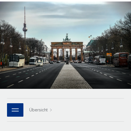
Globales Onboarding und Verwalten von
Gesamtbeschäftigungskosten
Anmelden
Freelancer:innen
Nederlands
WACHSTUMSPHASE
Honorarzahlungen berechnen
PEO
Français
Informationen zu möglichen Währungen und
Startups
Auslagern von komplexen HR-Aufgaben
Abwicklungsfristen für globale Freelancer:innen
Agile HR- und Payroll-Lösungen für wachsende
Deutsch
Unternehmen
INFRASTRUKTUR
LERNEN MIT REMOTE
Mittelstand
Español
Remote Embedded
Maßgeschneiderte HR-Lösungen, um Teams zu
Forschung und Leitfäden
Nahtlose Integration der HR in bestehende Abläufe
vergrößern
Italiano
Fallstudien
Plattform
Enterprise
Português (Portugal)
Integrierte HR-Kernfunktionen für dein Team
HR-Glossar
Globale HR für Konzerne und Großunternehmen
Verknüpfen
Neu
日本語
Checklisten und Vorlagen
Verknüpfung beliebiger KI-Tools mit Remote über unser
PARTNER WERDEN
Bibliothek für Stellenbeschreibungen
한국어
MCP
Übersicht
Strategische Technologiepartner
Webinare
Integrationen
Flexible Einbettung von Global-HR-Funktionen in deine
中文（简体）
Plattform
Prozessoptimierung mit unverzichtbaren Business-