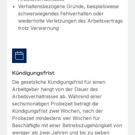
globalen Content-Agentur mit Remote
Niederlassungen
Verhaltensbezogene Gründe, beispielsweise
Den Blog erkunden
Auf einen Blick Erfahre mehr über die unglaubliche
schwerwiegendes Fehlverhalten oder
Mobilität und Relocation
Transformation einer weltweit erfolgreichen...
wiederholte Verletzungen des Arbeitsvertrags
Mühelose Relocation von Mitarbeiter:innen
trotz Verwarnung
BLOG
Mehr erfahren
Benefits
Neues zu Remote-Produkten: Integration mit
Mühelose Verwaltung von Benefits
Gusto und Zero und Contractor Management
Plus
Auch im neuen Jahr wollen wir bei Remote Unternehmen
aller Größen dabei unterstützen, die beste...
Kündigungsfrist
Die gesetzliche Kündigungsfrist für einen
Mehr erfahren
Arbeitgeber hängt von der Dauer des
Arbeitsverhältnisses ab. Während einer
sechsmonatigen Probezeit beträgt die
Wie Phiture 55 Mitarbeiter:innen in 19 Ländern
mit Remote verwaltet
Kündigungsfrist zwei Wochen, nach der
Probezeit mindestens vier Wochen für
Phiture ist der unumstrittene Marktführer im Bereich der
Beschäftigte mit einer Betriebszugehörigkeit von
Wachstumsberatung für mobile Apps. Das...
weniger als zwei Jahren und bis zu sieben