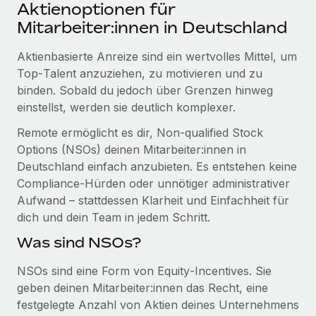
Events
Aktienoptionen für
Tools
Partner werden
Mitarbeiter:innen in Deutschland
Newsroom
Entdecke die Möglichkeiten einer Partnerschaft
Aktienbasierte Anreize sind ein wertvolles Mittel, um
DIENSTLEISTUNGEN
Informationen zu Gehältern und Qualifikationen
Remote Build
Demnächst verfügbar
Top‑Talent anzuziehen, zu motivieren und zu
Frag unsere Expert:innen
Beratung zu Integrationen und KI-Automatisierung
binden. Sobald du jedoch über Grenzen hinweg
Insights Center
Hilfe von Expert:innen für globale HR & Compliance
einstellst, werden sie deutlich komplexer.
Hol dir Unterstützung
Background-Checks
Remote ermöglicht es dir, Non-qualified Stock
FALLSTUDIEN
Einfacheres Bewerber:innen-Screening
Options (NSOs) deinen Mitarbeiter:innen in
Alle Ressourcen anzeigen
So hat der KI-Vorreiter Weaviate sein Team mit
Deutschland einfach anzubieten. Es entstehen keine
Remote um 120 % vergrößert
Compliance Watchtower
Compliance‑Hürden oder unnötiger administrativer
Lückenlose Compliance
BLOG
Aufwand – stattdessen Klarheit und Einfachheit für
Weaviate auf einen Blick Weaviate entwickelt KI-basierte
dich und dein Team in jedem Schritt.
Open-Source-Infrastrukturen. Das...
Globale Payroll
Geräteverwaltung
Was sind NSOs?
Globale Bereitstellung und Verfolgung von IT-
Mehr erfahren
EOR und PEO
Geräten
NSOs sind eine Form von Equity‑Incentives. Sie
Contractor Management
geben deinen Mitarbeiter:innen das Recht, eine
Gründung von Niederlassungen
Revolution des Enterprise Contractor
festgelegte Anzahl von Aktien deines Unternehmens
Steuern
Schnelle, rechtssichere Gründung von
Managements – die Erfolgsgeschichte einer