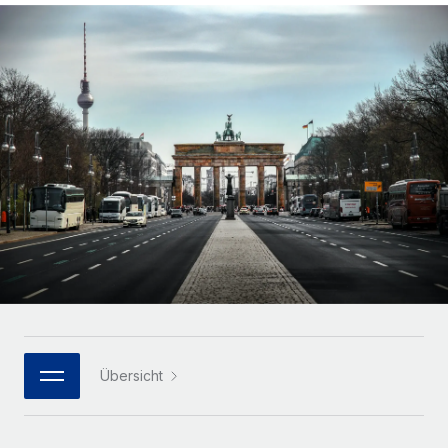
Globales Onboarding und Verwalten von
Gesamtbeschäftigungskosten
Anmelden
Freelancer:innen
Nederlands
WACHSTUMSPHASE
Honorarzahlungen berechnen
PEO
Français
Informationen zu möglichen Währungen und
Startups
Auslagern von komplexen HR-Aufgaben
Abwicklungsfristen für globale Freelancer:innen
Agile HR- und Payroll-Lösungen für wachsende
Deutsch
Unternehmen
INFRASTRUKTUR
LERNEN MIT REMOTE
Mittelstand
Español
Remote Embedded
Maßgeschneiderte HR-Lösungen, um Teams zu
Forschung und Leitfäden
Nahtlose Integration der HR in bestehende Abläufe
vergrößern
Italiano
Fallstudien
Plattform
Enterprise
Português (Portugal)
Integrierte HR-Kernfunktionen für dein Team
HR-Glossar
Globale HR für Konzerne und Großunternehmen
Verknüpfen
Neu
日本語
Checklisten und Vorlagen
Verknüpfung beliebiger KI-Tools mit Remote über unser
PARTNER WERDEN
Bibliothek für Stellenbeschreibungen
한국어
MCP
Übersicht
Strategische Technologiepartner
Webinare
Integrationen
Flexible Einbettung von Global-HR-Funktionen in deine
中文（简体）
Plattform
Prozessoptimierung mit unverzichtbaren Business-