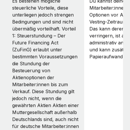
Es bestehen mögliche
Du kannst deinen
steuerliche Vorteile, diese
Mitarbeiter:innen 
unterliegen jedoch strengen
Optionen vor Abla
Bedingungen und sind nicht
Vesting‑Zeitraums
übermäßig vorteilhaft. Vorteil
Das kann deren St
1: Steuerstundung – Der
verringern, ist abe
Future Financing Act
administrativ ansp
(ZuFinG) erlaubt unter
und kann zusätzli
bestimmten Voraussetzungen
Papieraufwand be
die Stundung der
Besteuerung von
Aktienoptionen der
Mitarbeiter:innen bis zum
Verkauf. Diese Stundung gilt
jedoch nicht, wenn die
gewährten Aktien Aktien einer
Muttergesellschaft außerhalb
Deutschlands sind, auch nicht
für deutsche Mitarbeiter:innen