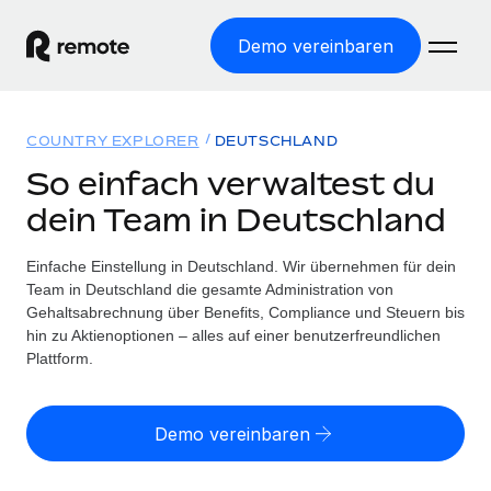
Demo vereinbaren
Startseite
COUNTRY EXPLORER
DEUTSCHLAND
Produkte
So einfach verwaltest du
dein Team in Deutschland
Lösungen
WELTWEITE BESCHÄFTIGUNG
Globale Payroll
Einfache Einstellung in Deutschland. Wir übernehmen für dein
Ressourcen
WELTWEITE ABDECKUNG
Einfache, rechtssicher Payroll
Team in Deutschland die gesamte Administration von
Country Explorer
Gehaltsabrechnung über Benefits, Compliance und Steuern bis
Preise
TOOLS UND RECHNER
Employer of Record
hin zu Aktienoptionen – alles auf einer benutzerfreundlichen
Länderspezifische Unterstützung bei der Einstellung
Weltweites Wachstum ohne Kosten für Niederlassungen
Plattform.
Scheinselbstständigkeitsrisiko berechnen
Explorer für US-Bundesstaaten
Länderspezifische Einschätzung des
Contractor of Record
Einfache Einstellung in allen US-Bundesstaaten
Scheinselbstständigkeitsrisikos
English (United States)
Rechtssichere, weltweite Arbeit mit Freelancer:innen
Demo vereinbaren
Remote im Vergleich
Personalkostenrechner
Contractor Management
English
Vergleiche mit unseren Mitbewerbern
Länderspezifische Berechnung der