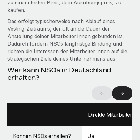
zu einem festen Preis, dem Ausübungspreis, zu
globalen Content-Agentur mit Remote
Niederlassungen
Den Blog erkunden
kaufen.
Auf einen Blick Erfahre mehr über die unglaubliche
Mobilität und Relocation
Transformation einer weltweit erfolgreichen...
Das erfolgt typischerweise nach Ablauf eines
Mühelose Relocation von Mitarbeiter:innen
Vesting‑Zeitraums, der oft an die Dauer der
BLOG
Mehr erfahren
Anstellung deiner Mitarbeiter:innen gebunden ist.
Benefits
Dadurch fördern NSOs langfristige Bindung und
Neues zu Remote-Produkten: Integration mit
Mühelose Verwaltung von Benefits
Gusto und Zero und Contractor Management
richten die Interessen der Mitarbeiter:innen auf die
Plus
strategischen Ziele deines Unternehmens aus.
Auch im neuen Jahr wollen wir bei Remote Unternehmen
Wer kann NSOs in Deutschland
aller Größen dabei unterstützen, die beste...
erhalten?
Mehr erfahren
←
→
Wie Phiture 55 Mitarbeiter:innen in 19 Ländern
mit Remote verwaltet
Direkte Mitarbeiter:in
Phiture ist der unumstrittene Marktführer im Bereich der
Wachstumsberatung für mobile Apps. Das...
Können NSOs erhalten?
Ja