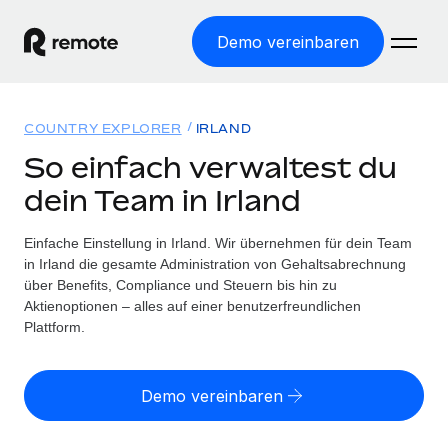
Demo vereinbaren
Startseite
COUNTRY EXPLORER
IRLAND
Produkte
So einfach verwaltest du
dein Team in Irland
Lösungen
WELTWEITE BESCHÄFTIGUNG
Globale Payroll
Einfache Einstellung in Irland. Wir übernehmen für dein Team
Ressourcen
WELTWEITE ABDECKUNG
Einfache, rechtssicher Payroll
in Irland die gesamte Administration von Gehaltsabrechnung
Country Explorer
über Benefits, Compliance und Steuern bis hin zu
Preise
TOOLS UND RECHNER
Employer of Record
Aktienoptionen – alles auf einer benutzerfreundlichen
Länderspezifische Unterstützung bei der Einstellung
Weltweites Wachstum ohne Kosten für Niederlassungen
Plattform.
Scheinselbstständigkeitsrisiko berechnen
Explorer für US-Bundesstaaten
Länderspezifische Einschätzung des
Contractor of Record
Einfache Einstellung in allen US-Bundesstaaten
Scheinselbstständigkeitsrisikos
English (United States)
Rechtssichere, weltweite Arbeit mit Freelancer:innen
Demo vereinbaren
Remote im Vergleich
Personalkostenrechner
Contractor Management
English
Vergleiche mit unseren Mitbewerbern
Länderspezifische Berechnung der