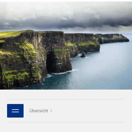
Globales Onboarding und Verwalten von
Gesamtbeschäftigungskosten
Anmelden
Freelancer:innen
Nederlands
WACHSTUMSPHASE
Honorarzahlungen berechnen
PEO
Français
Informationen zu möglichen Währungen und
Startups
Auslagern von komplexen HR-Aufgaben
Abwicklungsfristen für globale Freelancer:innen
Agile HR- und Payroll-Lösungen für wachsende
Deutsch
Unternehmen
INFRASTRUKTUR
LERNEN MIT REMOTE
Mittelstand
Español
Remote Embedded
Maßgeschneiderte HR-Lösungen, um Teams zu
Forschung und Leitfäden
Nahtlose Integration der HR in bestehende Abläufe
vergrößern
Italiano
Fallstudien
Plattform
Enterprise
Português (Portugal)
Integrierte HR-Kernfunktionen für dein Team
HR-Glossar
Globale HR für Konzerne und Großunternehmen
Verknüpfen
Neu
日本語
Checklisten und Vorlagen
Verknüpfung beliebiger KI-Tools mit Remote über unser
PARTNER WERDEN
Bibliothek für Stellenbeschreibungen
한국어
MCP
Übersicht
Strategische Technologiepartner
Webinare
Integrationen
Flexible Einbettung von Global-HR-Funktionen in deine
中文（简体）
Plattform
Prozessoptimierung mit unverzichtbaren Business-