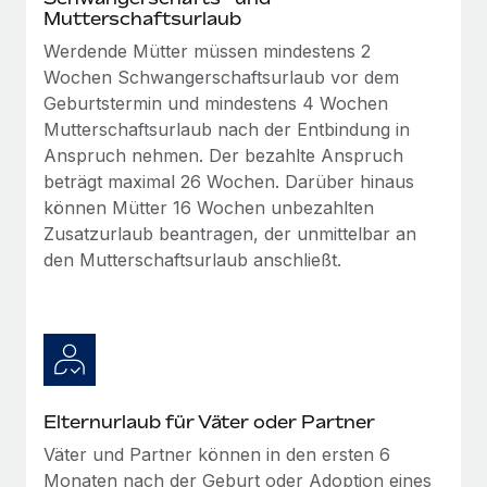
globalen Content-Agentur mit Remote
Niederlassungen
Mutterschaftsurlaub
Den Blog erkunden
Auf einen Blick Erfahre mehr über die unglaubliche
Werdende Mütter müssen mindestens 2
Mobilität und Relocation
Transformation einer weltweit erfolgreichen...
Wochen Schwangerschaftsurlaub vor dem
Mühelose Relocation von Mitarbeiter:innen
Geburtstermin und mindestens 4 Wochen
BLOG
Mehr erfahren
Mutterschaftsurlaub nach der Entbindung in
Benefits
Neues zu Remote-Produkten: Integration mit
Anspruch nehmen. Der bezahlte Anspruch
Mühelose Verwaltung von Benefits
Gusto und Zero und Contractor Management
beträgt maximal 26 Wochen. Darüber hinaus
Plus
können Mütter 16 Wochen unbezahlten
Auch im neuen Jahr wollen wir bei Remote Unternehmen
Zusatzurlaub beantragen, der unmittelbar an
aller Größen dabei unterstützen, die beste...
den Mutterschaftsurlaub anschließt.
Mehr erfahren
Wie Phiture 55 Mitarbeiter:innen in 19 Ländern
mit Remote verwaltet
Elternurlaub für Väter oder Partner
Phiture ist der unumstrittene Marktführer im Bereich der
Väter und Partner können in den ersten 6
Wachstumsberatung für mobile Apps. Das...
Monaten nach der Geburt oder Adoption eines