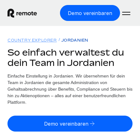
Demo vereinbaren
Startseite
COUNTRY EXPLORER
JORDANIEN
Produkte
So einfach verwaltest du
dein Team in Jordanien
Lösungen
WELTWEITE BESCHÄFTIGUNG
Globale Payroll
Einfache Einstellung in Jordanien. Wir übernehmen für dein
Ressourcen
WELTWEITE ABDECKUNG
Einfache, rechtssicher Payroll
Team in Jordanien die gesamte Administration von
Country Explorer
Gehaltsabrechnung über Benefits, Compliance und Steuern bis
Preise
TOOLS UND RECHNER
Employer of Record
hin zu Aktienoptionen – alles auf einer benutzerfreundlichen
Länderspezifische Unterstützung bei der Einstellung
Weltweites Wachstum ohne Kosten für Niederlassungen
Plattform.
Scheinselbstständigkeitsrisiko berechnen
Explorer für US-Bundesstaaten
Länderspezifische Einschätzung des
Contractor of Record
Einfache Einstellung in allen US-Bundesstaaten
Scheinselbstständigkeitsrisikos
English (United States)
Rechtssichere, weltweite Arbeit mit Freelancer:innen
Demo vereinbaren
Remote im Vergleich
Personalkostenrechner
Contractor Management
English
Vergleiche mit unseren Mitbewerbern
Länderspezifische Berechnung der