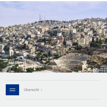
Globales Onboarding und Verwalten von
Gesamtbeschäftigungskosten
Anmelden
Freelancer:innen
Nederlands
WACHSTUMSPHASE
Honorarzahlungen berechnen
PEO
Français
Informationen zu möglichen Währungen und
Startups
Auslagern von komplexen HR-Aufgaben
Abwicklungsfristen für globale Freelancer:innen
Agile HR- und Payroll-Lösungen für wachsende
Deutsch
Unternehmen
INFRASTRUKTUR
LERNEN MIT REMOTE
Mittelstand
Español
Remote Embedded
Maßgeschneiderte HR-Lösungen, um Teams zu
Forschung und Leitfäden
Nahtlose Integration der HR in bestehende Abläufe
vergrößern
Italiano
Fallstudien
Plattform
Enterprise
Português (Portugal)
Integrierte HR-Kernfunktionen für dein Team
HR-Glossar
Globale HR für Konzerne und Großunternehmen
Verknüpfen
Neu
日本語
Checklisten und Vorlagen
Verknüpfung beliebiger KI-Tools mit Remote über unser
PARTNER WERDEN
Bibliothek für Stellenbeschreibungen
한국어
MCP
Übersicht
Strategische Technologiepartner
Webinare
Integrationen
Flexible Einbettung von Global-HR-Funktionen in deine
中文（简体）
Plattform
Prozessoptimierung mit unverzichtbaren Business-