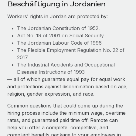
Events
Beschäftigung in Jordanien
Tools
Partner werden
Newsroom
Workers' rights in Jordan are protected by:
Entdecke die Möglichkeiten einer Partnerschaft
DIENSTLEISTUNGEN
Informationen zu Gehältern und Qualifikationen
The Jordanian Constitution of 1952,
Remote Build
Demnächst verfügbar
Act No. 19 of 2001 on Social Security
Frag unsere Expert:innen
Beratung zu Integrationen und KI-Automatisierung
Insights Center
The Jordanian Labour Code of 1996,
Hilfe von Expert:innen für globale HR & Compliance
The Flexible Employment Regulation No. 22 of
Hol dir Unterstützung
Background-Checks
FALLSTUDIEN
2017
Einfacheres Bewerber:innen-Screening
The Industrial Accidents and Occupational
Alle Ressourcen anzeigen
So hat der KI-Vorreiter Weaviate sein Team mit
Diseases Instructions of 1993
Remote um 120 % vergrößert
Compliance Watchtower
— all of which guarantee equal pay for equal work
Lückenlose Compliance
BLOG
and protections against discrimination based on age,
Weaviate auf einen Blick Weaviate entwickelt KI-basierte
religion, gender expression, and race.
Open-Source-Infrastrukturen. Das...
Globale Payroll
Geräteverwaltung
Globale Bereitstellung und Verfolgung von IT-
Common questions that could come up during the
Mehr erfahren
EOR und PEO
Geräten
hiring process include the minimum wage, overtime
Contractor Management
rates, and guaranteed paid time off. Remote can
Gründung von Niederlassungen
Revolution des Enterprise Contractor
help you offer a complete, competitive, and
Steuern
Schnelle, rechtssichere Gründung von
Managements – die Erfolgsgeschichte einer
compliant benefits package to your employees in