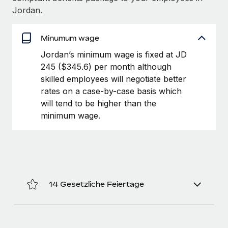
globalen Content-Agentur mit Remote
Niederlassungen
Jordan.
Den Blog erkunden
Auf einen Blick Erfahre mehr über die unglaubliche
Mobilität und Relocation
Transformation einer weltweit erfolgreichen...
Minumum wage
Mühelose Relocation von Mitarbeiter:innen
BLOG
Mehr erfahren
Jordan’s minimum wage is fixed at JD
Benefits
245 ($345.6) per month although
Neues zu Remote-Produkten: Integration mit
Mühelose Verwaltung von Benefits
skilled employees will negotiate better
Gusto und Zero und Contractor Management
Plus
rates on a case-by-case basis which
will tend to be higher than the
Auch im neuen Jahr wollen wir bei Remote Unternehmen
minimum wage.
aller Größen dabei unterstützen, die beste...
Mehr erfahren
Wie Phiture 55 Mitarbeiter:innen in 19 Ländern
14 Gesetzliche Feiertage
mit Remote verwaltet
Phiture ist der unumstrittene Marktführer im Bereich der
Wachstumsberatung für mobile Apps. Das...