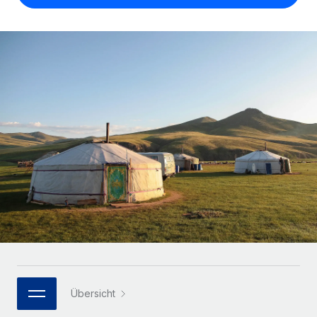
Globales Onboarding und Verwalten von
Gesamtbeschäftigungskosten
Anmelden
Freelancer:innen
Nederlands
WACHSTUMSPHASE
Honorarzahlungen berechnen
PEO
Français
Informationen zu möglichen Währungen und
Startups
Auslagern von komplexen HR-Aufgaben
Abwicklungsfristen für globale Freelancer:innen
Agile HR- und Payroll-Lösungen für wachsende
Deutsch
Unternehmen
INFRASTRUKTUR
LERNEN MIT REMOTE
Mittelstand
Español
Remote Embedded
Maßgeschneiderte HR-Lösungen, um Teams zu
Forschung und Leitfäden
Nahtlose Integration der HR in bestehende Abläufe
vergrößern
Italiano
Fallstudien
Plattform
Enterprise
Português (Portugal)
Integrierte HR-Kernfunktionen für dein Team
HR-Glossar
Globale HR für Konzerne und Großunternehmen
Verknüpfen
Neu
日本語
Checklisten und Vorlagen
Verknüpfung beliebiger KI-Tools mit Remote über unser
PARTNER WERDEN
Bibliothek für Stellenbeschreibungen
한국어
MCP
Strategische Technologiepartner
Webinare
Integrationen
Flexible Einbettung von Global-HR-Funktionen in deine
Übersicht
中文（简体）
Plattform
Prozessoptimierung mit unverzichtbaren Business-