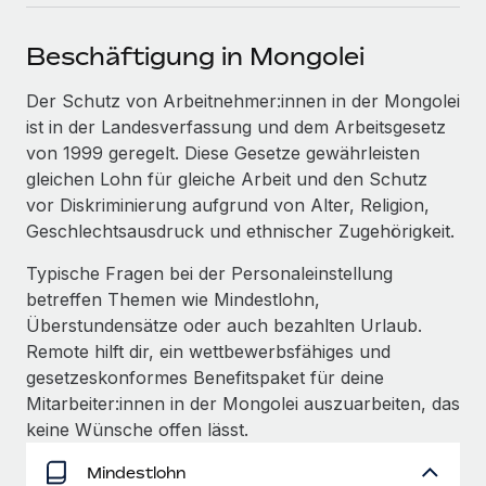
Events
Tools
Partner werden
Beschäftigung in Mongolei
Newsroom
Entdecke die Möglichkeiten einer Partnerschaft
DIENSTLEISTUNGEN
Informationen zu Gehältern und Qualifikationen
Der Schutz von Arbeitnehmer:innen in der Mongolei
Remote Build
Demnächst verfügbar
ist in der Landesverfassung und dem Arbeitsgesetz
Frag unsere Expert:innen
Beratung zu Integrationen und KI-Automatisierung
Insights Center
von 1999 geregelt. Diese Gesetze gewährleisten
Hilfe von Expert:innen für globale HR & Compliance
gleichen Lohn für gleiche Arbeit und den Schutz
Hol dir Unterstützung
Background-Checks
FALLSTUDIEN
vor Diskriminierung aufgrund von Alter, Religion,
Einfacheres Bewerber:innen-Screening
Geschlechtsausdruck und ethnischer Zugehörigkeit.
Alle Ressourcen anzeigen
So hat der KI-Vorreiter Weaviate sein Team mit
Typische Fragen bei der Personaleinstellung
Remote um 120 % vergrößert
Compliance Watchtower
betreffen Themen wie Mindestlohn,
Lückenlose Compliance
BLOG
Weaviate auf einen Blick Weaviate entwickelt KI-basierte
Überstundensätze oder auch bezahlten Urlaub.
Open-Source-Infrastrukturen. Das...
Globale Payroll
Geräteverwaltung
Remote hilft dir, ein wettbewerbsfähiges und
Globale Bereitstellung und Verfolgung von IT-
gesetzeskonformes Benefitspaket für deine
Mehr erfahren
EOR und PEO
Geräten
Mitarbeiter:innen in der Mongolei auszuarbeiten, das
Contractor Management
keine Wünsche offen lässt.
Gründung von Niederlassungen
Revolution des Enterprise Contractor
Steuern
Mindestlohn
Schnelle, rechtssichere Gründung von
Managements – die Erfolgsgeschichte einer