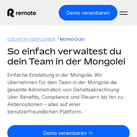
Demo vereinbaren
Startseite
COUNTRY EXPLORER
MONGOLEI
Produkte
So einfach verwaltest du
dein Team in der Mongolei
Lösungen
WELTWEITE BESCHÄFTIGUNG
Globale Payroll
Einfache Einstellung in der Mongolei. Wir
Ressourcen
WELTWEITE ABDECKUNG
Einfache, rechtssicher Payroll
übernehmen für dein Team in der Mongolei die
Country Explorer
gesamte Administration von Gehaltsabrechnung
Preise
TOOLS UND RECHNER
Employer of Record
Länderspezifische Unterstützung bei der Einstellung
über Benefits, Compliance und Steuern bis hin zu
Weltweites Wachstum ohne Kosten für Niederlassungen
Scheinselbstständigkeitsrisiko berechnen
Aktienoptionen – alles auf einer
Explorer für US-Bundesstaaten
Länderspezifische Einschätzung des
benutzerfreundlichen Plattform.
Contractor of Record
Einfache Einstellung in allen US-Bundesstaaten
Scheinselbstständigkeitsrisikos
English (United States)
Rechtssichere, weltweite Arbeit mit Freelancer:innen
Remote im Vergleich
Personalkostenrechner
Contractor Management
Demo vereinbaren
English
Vergleiche mit unseren Mitbewerbern
Länderspezifische Berechnung der