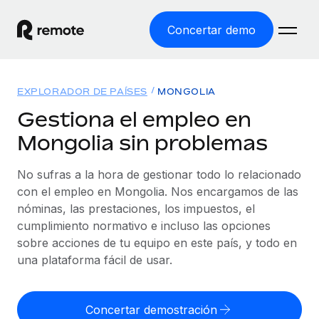
Concertar demo
Inicio
EXPLORADOR DE PAÍSES
MONGOLIA
Productos
Gestiona el empleo en
Mongolia sin problemas
Soluciones
EMPLEO GLOBAL
Nómina global
No sufras a la hora de gestionar todo lo relacionado
Recursos
COBERTURA MUNDIAL
Gestiona las nóminas de forma sencilla y conforme a la
con el empleo en Mongolia. Nos encargamos de las
Explorador de países
legalidad.
nóminas, las prestaciones, los impuestos, el
Precios
HERRAMIENTAS Y CALCULADORAS
Consulta el soporte del empleo global según el país.
cumplimiento normativo e incluso las opciones
Employer of Record
Calculadora del riesgo de clasificación errónea
sobre acciones de tu equipo en este país, y todo en
Explorador estatal de EE. UU.
Expándete en todo el mundo sin gastar en entidades.
Consulta el riesgo de clasificación errónea por país.
una plataforma fácil de usar.
Simplifica la contratación en todos los estados de EE.
Español
Contractor of Record
Calculadora del coste por empleado
UU.
Contrata a autónomos en cualquier parte del mundo
Calcula lo que cuestan los empleados en total en
Concertar demostración
English
Comparador de Remote
cumpliendo la normativa.
cualquier país.