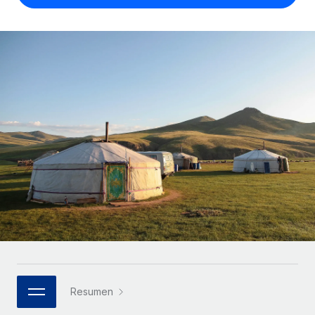
Compáranos con otras empresas.
Iniciar sesión
Contractor Management
Nederlands
Calculadora de pagos a autónomos
Integra y gestiona a autónomos globalmente.
Descubre opciones de divisas y tiempos de pago para
ETAPAS DE CRECIMIENTO
Français
autónomos globales.
PEO
Startups
Externaliza tareas laborales complejas.
Deutsch
Soluciones ágiles de RR. HH. globales y nóminas para
APRENDIZAJE CON REMOTE
empresas en crecimiento.
Español
Guías y recursos
INFRAESTRUCTURA
Mediana empresa
Conexión Remote
Casos prácticos
Amplía tu equipo con soluciones de RR. HH.
Italiano
Integra los RR. HH. en tus flujos de trabajo sin
personalizadas.
Glosario de RR. HH.
complicaciones.
Português (Portugal)
Empresa
Listas de verificación y plantillas
Plataforma
RR. HH. globales para grandes empresas.
日本語
Funciones esenciales de RR. HH. integradas para tu
Biblioteca de descripciones de puestos
equipo.
한국어
ASOCIARSE
Webinarios
Conectar
Nuevo
Socios tecnológicos estratégicos
Resumen
中文（简体）
Conecta cualquier herramienta de IA con Remote
Eventos
Integra la gestión de los RR. HH. globales en tu
mediante nuestro MCP.