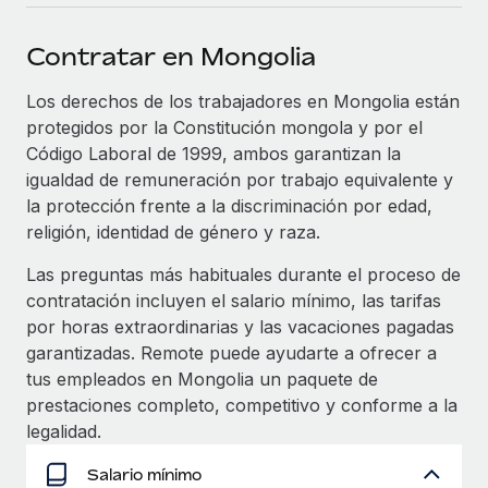
plataforma de forma flexible.
Sala de prensa
Integraciones
Contratar en Mongolia
Asociarse
Optimiza los procesos con herramientas empresariales
Información sobre salarios y talento
Descubre oportunidades de colaborar con nosotros.
esenciales.
Los derechos de los trabajadores en Mongolia están
Centro de información
protegidos por la Constitución mongola y por el
Remote Build
Próximamente
Código Laboral de 1999, ambos garantizan la
Consultoría de integraciones y automatización con IA.
Obtén ayuda
SERVICIOS
igualdad de remuneración por trabajo equivalente y
la protección frente a la discriminación por edad,
Pregunta a un experto
Consulta todos los recursos
CASOS PRÁCTICOS
religión, identidad de género y raza.
Obtén ayuda de gente experta en RR. HH. globales
y cumplimiento normativo.
Las preguntas más habituales durante el proceso de
BLOG
contratación incluyen el salario mínimo, las tarifas
Comprobaciones de antecedentes
Nómina global
por horas extraordinarias y las vacaciones pagadas
Simplifica los procesos de cribado de candidatos.
garantizadas. Remote puede ayudarte a ofrecer a
EOR y PEO
tus empleados en Mongolia un paquete de
Cumplimiento normativo
Contractor Management
prestaciones completo, competitivo y conforme a la
Adelántate a los riesgos de cumplimiento
legalidad.
normativo.
Impuestos
Salario mínimo
Gestión de dispositivos