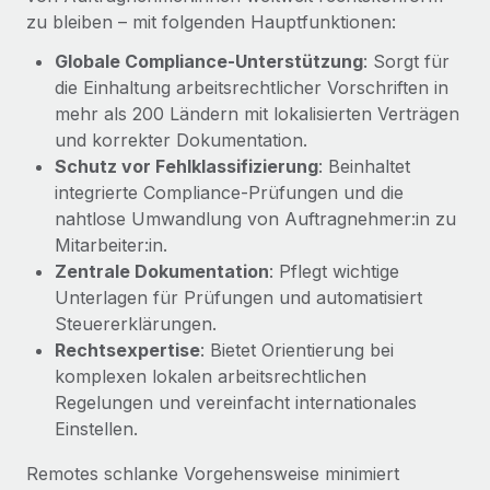
globalen Content-Agentur mit Remote
Niederlassungen
zu bleiben – mit folgenden Hauptfunktionen:
Den Blog erkunden
Auf einen Blick Erfahre mehr über die unglaubliche
Globale Compliance-Unterstützung
: Sorgt für
Mobilität und Relocation
Transformation einer weltweit erfolgreichen...
die Einhaltung arbeitsrechtlicher Vorschriften in
Mühelose Relocation von Mitarbeiter:innen
BLOG
mehr als 200 Ländern mit lokalisierten Verträgen
Mehr erfahren
Benefits
und korrekter Dokumentation.
Neues zu Remote-Produkten: Integration mit
Mühelose Verwaltung von Benefits
Schutz vor Fehlklassifizierung
: Beinhaltet
Gusto und Zero und Contractor Management
integrierte Compliance-Prüfungen und die
Plus
nahtlose Umwandlung von Auftragnehmer:in zu
Auch im neuen Jahr wollen wir bei Remote Unternehmen
Mitarbeiter:in.
aller Größen dabei unterstützen, die beste...
Zentrale Dokumentation
: Pflegt wichtige
Unterlagen für Prüfungen und automatisiert
Mehr erfahren
Steuererklärungen.
Rechtsexpertise
: Bietet Orientierung bei
komplexen lokalen arbeitsrechtlichen
Wie Phiture 55 Mitarbeiter:innen in 19 Ländern
mit Remote verwaltet
Regelungen und vereinfacht internationales
Einstellen.
Phiture ist der unumstrittene Marktführer im Bereich der
Wachstumsberatung für mobile Apps. Das...
Remotes schlanke Vorgehensweise minimiert