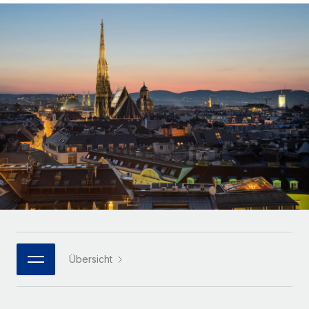
Globales Onboarding und Verwalten von
Gesamtbeschäftigungskosten
Anmelden
Freelancer:innen
Nederlands
WACHSTUMSPHASE
Honorarzahlungen berechnen
PEO
Français
Informationen zu möglichen Währungen und
Startups
Auslagern von komplexen HR-Aufgaben
Abwicklungsfristen für globale Freelancer:innen
Agile HR- und Payroll-Lösungen für wachsende
Deutsch
Unternehmen
INFRASTRUKTUR
LERNEN MIT REMOTE
Mittelstand
Español
Remote Embedded
Maßgeschneiderte HR-Lösungen, um Teams zu
Forschung und Leitfäden
Nahtlose Integration der HR in bestehende Abläufe
vergrößern
Italiano
Fallstudien
Plattform
Enterprise
Português (Portugal)
Integrierte HR-Kernfunktionen für dein Team
HR-Glossar
Globale HR für Konzerne und Großunternehmen
Verknüpfen
Neu
日本語
Checklisten und Vorlagen
Verknüpfung beliebiger KI-Tools mit Remote über unser
PARTNER WERDEN
Bibliothek für Stellenbeschreibungen
한국어
MCP
Übersicht
Strategische Technologiepartner
Webinare
Integrationen
Flexible Einbettung von Global-HR-Funktionen in deine
中文（简体）
Plattform
Prozessoptimierung mit unverzichtbaren Business-