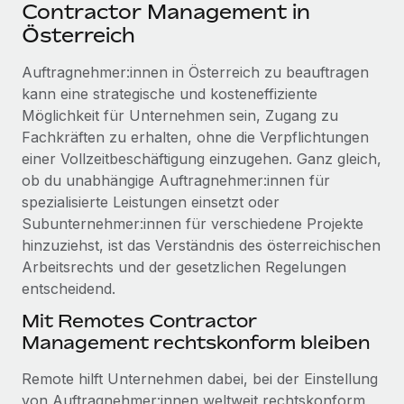
Events
Contractor Management in
Tools
Partner werden
Österreich
Newsroom
Entdecke die Möglichkeiten einer Partnerschaft
Auftragnehmer:innen in Österreich zu beauftragen
DIENSTLEISTUNGEN
Informationen zu Gehältern und Qualifikationen
Remote Build
Demnächst verfügbar
kann eine strategische und kosteneffiziente
Frag unsere Expert:innen
Beratung zu Integrationen und KI-Automatisierung
Möglichkeit für Unternehmen sein, Zugang zu
Insights Center
Hilfe von Expert:innen für globale HR & Compliance
Fachkräften zu erhalten, ohne die Verpflichtungen
Hol dir Unterstützung
einer Vollzeitbeschäftigung einzugehen. Ganz gleich,
Background-Checks
FALLSTUDIEN
ob du unabhängige Auftragnehmer:innen für
Einfacheres Bewerber:innen-Screening
Alle Ressourcen anzeigen
spezialisierte Leistungen einsetzt oder
So hat der KI-Vorreiter Weaviate sein Team mit
Subunternehmer:innen für verschiedene Projekte
Remote um 120 % vergrößert
Compliance Watchtower
hinzuziehst, ist das Verständnis des österreichischen
Lückenlose Compliance
BLOG
Weaviate auf einen Blick Weaviate entwickelt KI-basierte
Arbeitsrechts und der gesetzlichen Regelungen
Open-Source-Infrastrukturen. Das...
Globale Payroll
entscheidend.
Geräteverwaltung
Globale Bereitstellung und Verfolgung von IT-
Mehr erfahren
EOR und PEO
Mit Remotes Contractor
Geräten
Management rechtskonform bleiben
Contractor Management
Gründung von Niederlassungen
Revolution des Enterprise Contractor
Remote hilft Unternehmen dabei, bei der Einstellung
Steuern
Schnelle, rechtssichere Gründung von
Managements – die Erfolgsgeschichte einer
von Auftragnehmer:innen weltweit rechtskonform