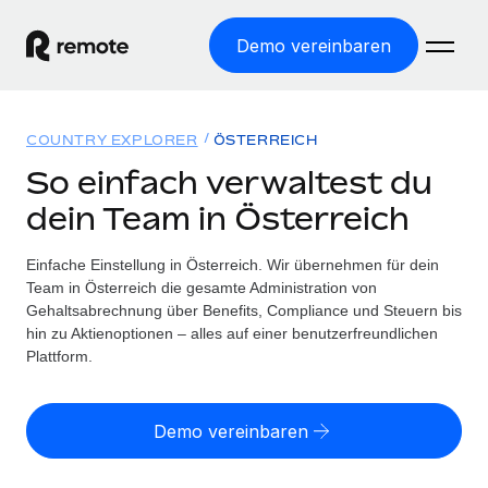
Demo vereinbaren
Startseite
COUNTRY EXPLORER
ÖSTERREICH
Produkte
So einfach verwaltest du
dein Team in Österreich
Lösungen
WELTWEITE BESCHÄFTIGUNG
Globale Payroll
Einfache Einstellung in Österreich. Wir übernehmen für dein
Ressourcen
WELTWEITE ABDECKUNG
Einfache, rechtssicher Payroll
Team in Österreich die gesamte Administration von
Country Explorer
Gehaltsabrechnung über Benefits, Compliance und Steuern bis
Preise
TOOLS UND RECHNER
Employer of Record
hin zu Aktienoptionen – alles auf einer benutzerfreundlichen
Länderspezifische Unterstützung bei der Einstellung
Weltweites Wachstum ohne Kosten für Niederlassungen
Plattform.
Scheinselbstständigkeitsrisiko berechnen
Explorer für US-Bundesstaaten
Länderspezifische Einschätzung des
Contractor of Record
Einfache Einstellung in allen US-Bundesstaaten
Scheinselbstständigkeitsrisikos
English (United States)
Rechtssichere, weltweite Arbeit mit Freelancer:innen
Demo vereinbaren
Remote im Vergleich
Personalkostenrechner
Contractor Management
English
Vergleiche mit unseren Mitbewerbern
Länderspezifische Berechnung der