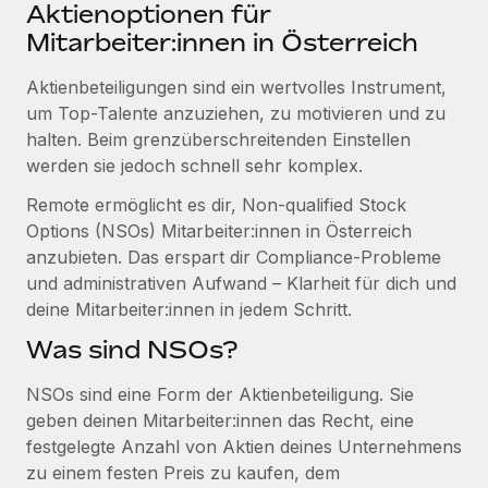
Events
Aktienoptionen für
Tools
Partner werden
Mitarbeiter:innen in Österreich
Newsroom
Entdecke die Möglichkeiten einer Partnerschaft
Aktienbeteiligungen sind ein wertvolles Instrument,
DIENSTLEISTUNGEN
Informationen zu Gehältern und Qualifikationen
Remote Build
Demnächst verfügbar
um Top-Talente anzuziehen, zu motivieren und zu
Frag unsere Expert:innen
Beratung zu Integrationen und KI-Automatisierung
halten. Beim grenzüberschreitenden Einstellen
Insights Center
Hilfe von Expert:innen für globale HR & Compliance
werden sie jedoch schnell sehr komplex.
Hol dir Unterstützung
Background-Checks
Remote ermöglicht es dir, Non-qualified Stock
FALLSTUDIEN
Einfacheres Bewerber:innen-Screening
Options (NSOs) Mitarbeiter:innen in Österreich
Alle Ressourcen anzeigen
So hat der KI-Vorreiter Weaviate sein Team mit
anzubieten. Das erspart dir Compliance-Probleme
Remote um 120 % vergrößert
Compliance Watchtower
und administrativen Aufwand – Klarheit für dich und
Lückenlose Compliance
BLOG
deine Mitarbeiter:innen in jedem Schritt.
Weaviate auf einen Blick Weaviate entwickelt KI-basierte
Open-Source-Infrastrukturen. Das...
Globale Payroll
Was sind NSOs?
Geräteverwaltung
Globale Bereitstellung und Verfolgung von IT-
Mehr erfahren
EOR und PEO
NSOs sind eine Form der Aktienbeteiligung. Sie
Geräten
geben deinen Mitarbeiter:innen das Recht, eine
Contractor Management
festgelegte Anzahl von Aktien deines Unternehmens
Gründung von Niederlassungen
Revolution des Enterprise Contractor
zu einem festen Preis zu kaufen, dem
Steuern
Schnelle, rechtssichere Gründung von
Managements – die Erfolgsgeschichte einer