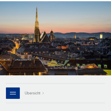
Globales Onboarding und Verwalten von
Gesamtbeschäftigungskosten
Anmelden
Freelancer:innen
Nederlands
WACHSTUMSPHASE
Honorarzahlungen berechnen
PEO
Français
Informationen zu möglichen Währungen und
Startups
Auslagern von komplexen HR-Aufgaben
Abwicklungsfristen für globale Freelancer:innen
Agile HR- und Payroll-Lösungen für wachsende
Deutsch
Unternehmen
INFRASTRUKTUR
LERNEN MIT REMOTE
Mittelstand
Español
Remote Embedded
Maßgeschneiderte HR-Lösungen, um Teams zu
Forschung und Leitfäden
Nahtlose Integration der HR in bestehende Abläufe
vergrößern
Italiano
Fallstudien
Plattform
Enterprise
Português (Portugal)
Integrierte HR-Kernfunktionen für dein Team
HR-Glossar
Globale HR für Konzerne und Großunternehmen
Verknüpfen
Neu
日本語
Checklisten und Vorlagen
Verknüpfung beliebiger KI-Tools mit Remote über unser
PARTNER WERDEN
Bibliothek für Stellenbeschreibungen
한국어
MCP
Übersicht
Strategische Technologiepartner
Webinare
Integrationen
Flexible Einbettung von Global-HR-Funktionen in deine
中文（简体）
Plattform
Prozessoptimierung mit unverzichtbaren Business-