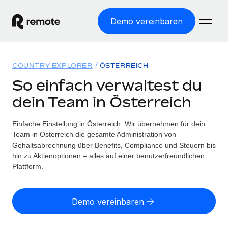
Demo vereinbaren
Startseite
COUNTRY EXPLORER
ÖSTERREICH
Produkte
So einfach verwaltest du
dein Team in Österreich
Lösungen
WELTWEITE BESCHÄFTIGUNG
Globale Payroll
Einfache Einstellung in Österreich. Wir übernehmen für dein
Ressourcen
WELTWEITE ABDECKUNG
Einfache, rechtssicher Payroll
Team in Österreich die gesamte Administration von
Country Explorer
Gehaltsabrechnung über Benefits, Compliance und Steuern bis
Preise
TOOLS UND RECHNER
Employer of Record
hin zu Aktienoptionen – alles auf einer benutzerfreundlichen
Länderspezifische Unterstützung bei der Einstellung
Weltweites Wachstum ohne Kosten für Niederlassungen
Plattform.
Scheinselbstständigkeitsrisiko berechnen
Explorer für US-Bundesstaaten
Länderspezifische Einschätzung des
Contractor of Record
Einfache Einstellung in allen US-Bundesstaaten
Scheinselbstständigkeitsrisikos
English (United States)
Rechtssichere, weltweite Arbeit mit Freelancer:innen
Demo vereinbaren
Remote im Vergleich
Personalkostenrechner
Contractor Management
English
Vergleiche mit unseren Mitbewerbern
Länderspezifische Berechnung der