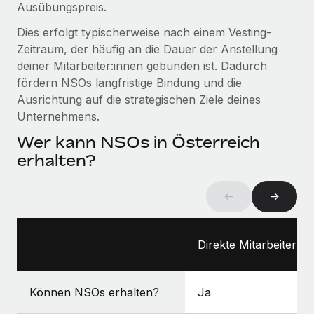
globalen Content-Agentur mit Remote
Ausübungspreis.
Niederlassungen
Den Blog erkunden
Auf einen Blick Erfahre mehr über die unglaubliche
Dies erfolgt typischerweise nach einem Vesting-
Mobilität und Relocation
Transformation einer weltweit erfolgreichen...
Zeitraum, der häufig an die Dauer der Anstellung
Mühelose Relocation von Mitarbeiter:innen
deiner Mitarbeiter:innen gebunden ist. Dadurch
BLOG
Mehr erfahren
fördern NSOs langfristige Bindung und die
Benefits
Neues zu Remote-Produkten: Integration mit
Ausrichtung auf die strategischen Ziele deines
Mühelose Verwaltung von Benefits
Gusto und Zero und Contractor Management
Unternehmens.
Plus
Wer kann NSOs in Österreich
Auch im neuen Jahr wollen wir bei Remote Unternehmen
erhalten?
aller Größen dabei unterstützen, die beste...
Mehr erfahren
←
→
Wie Phiture 55 Mitarbeiter:innen in 19 Ländern
Direkte Mitarbeiter:in
mit Remote verwaltet
Phiture ist der unumstrittene Marktführer im Bereich der
Können NSOs erhalten?
Ja
Wachstumsberatung für mobile Apps. Das...