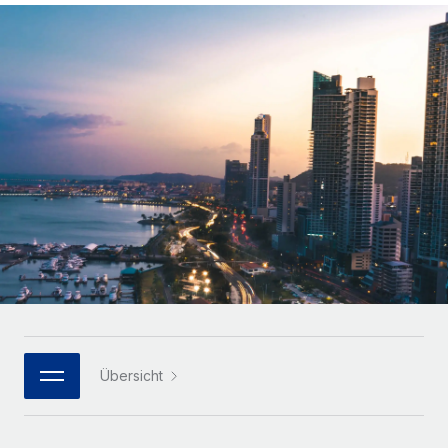
Globales Onboarding und Verwalten von
Gesamtbeschäftigungskosten
Anmelden
Freelancer:innen
Nederlands
WACHSTUMSPHASE
Honorarzahlungen berechnen
PEO
Français
Informationen zu möglichen Währungen und
Startups
Auslagern von komplexen HR-Aufgaben
Abwicklungsfristen für globale Freelancer:innen
Agile HR- und Payroll-Lösungen für wachsende
Deutsch
Unternehmen
INFRASTRUKTUR
LERNEN MIT REMOTE
Mittelstand
Español
Remote Embedded
Maßgeschneiderte HR-Lösungen, um Teams zu
Forschung und Leitfäden
Nahtlose Integration der HR in bestehende Abläufe
vergrößern
Italiano
Fallstudien
Plattform
Enterprise
Português (Portugal)
Integrierte HR-Kernfunktionen für dein Team
HR-Glossar
Globale HR für Konzerne und Großunternehmen
Verknüpfen
Neu
日本語
Checklisten und Vorlagen
Verknüpfung beliebiger KI-Tools mit Remote über unser
PARTNER WERDEN
Bibliothek für Stellenbeschreibungen
한국어
MCP
Übersicht
Strategische Technologiepartner
Webinare
Integrationen
Flexible Einbettung von Global-HR-Funktionen in deine
中文（简体）
Plattform
Prozessoptimierung mit unverzichtbaren Business-