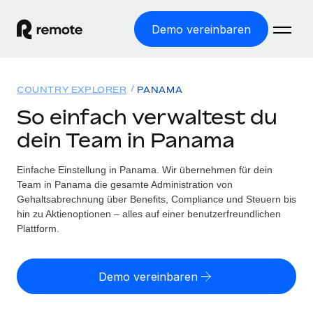
Demo vereinbaren
Startseite
COUNTRY EXPLORER
PANAMA
Produkte
So einfach verwaltest du
dein Team in Panama
Lösungen
WELTWEITE BESCHÄFTIGUNG
Globale Payroll
Einfache Einstellung in Panama. Wir übernehmen für dein
Ressourcen
WELTWEITE ABDECKUNG
Einfache, rechtssicher Payroll
Team in Panama die gesamte Administration von
Country Explorer
Gehaltsabrechnung über Benefits, Compliance und Steuern bis
Preise
TOOLS UND RECHNER
Employer of Record
hin zu Aktienoptionen – alles auf einer benutzerfreundlichen
Länderspezifische Unterstützung bei der Einstellung
Weltweites Wachstum ohne Kosten für Niederlassungen
Plattform.
Scheinselbstständigkeitsrisiko berechnen
Explorer für US-Bundesstaaten
Länderspezifische Einschätzung des
Contractor of Record
Einfache Einstellung in allen US-Bundesstaaten
Scheinselbstständigkeitsrisikos
English (United States)
Rechtssichere, weltweite Arbeit mit Freelancer:innen
Demo vereinbaren
Remote im Vergleich
Personalkostenrechner
Contractor Management
English
Vergleiche mit unseren Mitbewerbern
Länderspezifische Berechnung der