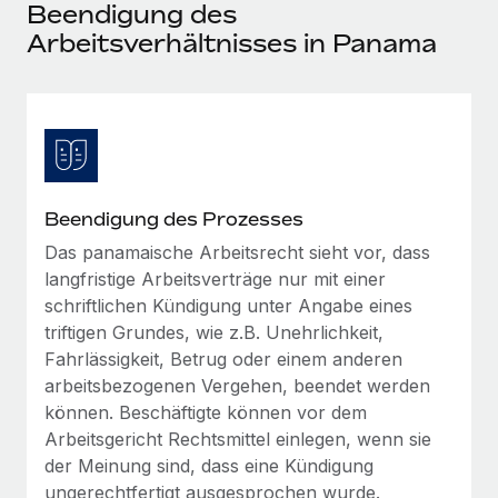
Events
Beendigung des
Tools
Partner werden
Arbeitsverhältnisses in Panama
Newsroom
Entdecke die Möglichkeiten einer Partnerschaft
DIENSTLEISTUNGEN
Informationen zu Gehältern und Qualifikationen
Remote Build
Demnächst verfügbar
Frag unsere Expert:innen
Beratung zu Integrationen und KI-Automatisierung
Insights Center
Hilfe von Expert:innen für globale HR & Compliance
Hol dir Unterstützung
Background-Checks
FALLSTUDIEN
Beendigung des Prozesses
Einfacheres Bewerber:innen-Screening
Alle Ressourcen anzeigen
Das panamaische Arbeitsrecht sieht vor, dass
So hat der KI-Vorreiter Weaviate sein Team mit
langfristige Arbeitsverträge nur mit einer
Remote um 120 % vergrößert
Compliance Watchtower
schriftlichen Kündigung unter Angabe eines
Lückenlose Compliance
BLOG
Weaviate auf einen Blick Weaviate entwickelt KI-basierte
triftigen Grundes, wie z.B. Unehrlichkeit,
Open-Source-Infrastrukturen. Das...
Globale Payroll
Geräteverwaltung
Fahrlässigkeit, Betrug oder einem anderen
Globale Bereitstellung und Verfolgung von IT-
arbeitsbezogenen Vergehen, beendet werden
Mehr erfahren
EOR und PEO
Geräten
können. Beschäftigte können vor dem
Contractor Management
Arbeitsgericht Rechtsmittel einlegen, wenn sie
Gründung von Niederlassungen
der Meinung sind, dass eine Kündigung
Revolution des Enterprise Contractor
Steuern
Schnelle, rechtssichere Gründung von
Managements – die Erfolgsgeschichte einer
ungerechtfertigt ausgesprochen wurde.