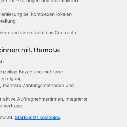
agen für Prüfungen und automatisiert
rientierung bei komplexen lokalen
tellung.
ken und vereinfacht das Contractor
:innen mit Remote
ch:
ichzeitige Bezahlung mehrerer
erfolgung.
n, mehrere Zahlungsmethoden und
r aktive Auftragnehmer:innen, integrierte
e Verträge.
nfacht.
Starte jetzt kostenlos
.