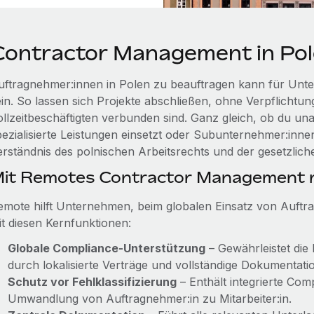
Contractor Management in Po
uftragnehmer:innen in Polen zu beauftragen kann für Unte
ein. So lassen sich Projekte abschließen, ohne Verpflichtun
ollzeitbeschäftigten verbunden sind. Ganz gleich, ob du u
pezialisierte Leistungen einsetzt oder Subunternehmer:innen
erständnis des polnischen Arbeitsrechts und der gesetzlich
it Remotes Contractor Management r
emote hilft Unternehmen, beim globalen Einsatz von Auftr
it diesen Kernfunktionen:
Globale Compliance-Unterstützung
– Gewährleistet die
durch lokalisierte Verträge und vollständige Dokumentati
Schutz vor Fehlklassifizierung
– Enthält integrierte Co
Umwandlung von Auftragnehmer:in zu Mitarbeiter:in.