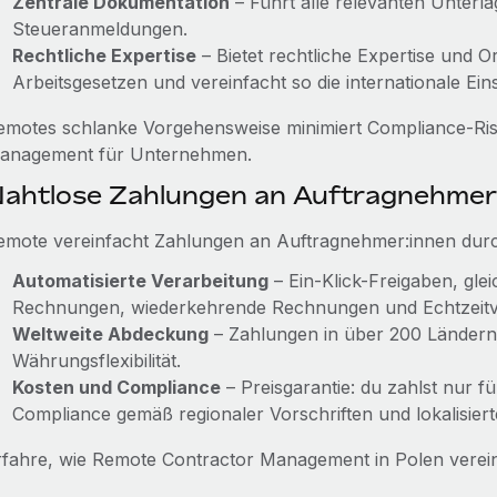
Zentrale Dokumentation
– Führt alle relevanten Unterl
Steueranmeldungen.
Rechtliche Expertise
– Bietet rechtliche Expertise und O
Arbeitsgesetzen und vereinfacht so die internationale Eins
emotes schlanke Vorgehensweise minimiert Compliance‑Risi
anagement für Unternehmen.
ahtlose Zahlungen an Auftragnehmer
emote vereinfacht Zahlungen an Auftragnehmer:innen dur
Automatisierte Verarbeitung
– Ein-Klick-Freigaben, gle
Rechnungen, wiederkehrende Rechnungen und Echtzeitv
Weltweite Abdeckung
– Zahlungen in über 200 Länder
Währungsflexibilität.
Kosten und Compliance
– Preisgarantie: du zahlst nur fü
Compliance gemäß regionaler Vorschriften und lokalisiert
rfahre, wie Remote Contractor Management in Polen verei