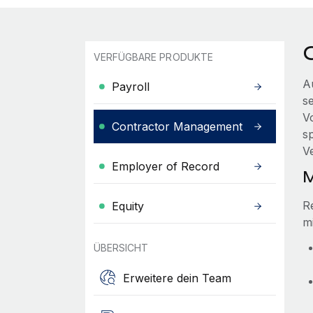
VERFÜGBARE PRODUKTE
A
Payroll
s
V
Contractor Management
s
V
Employer of Record
M
R
Equity
m
ÜBERSICHT
Erweitere dein Team