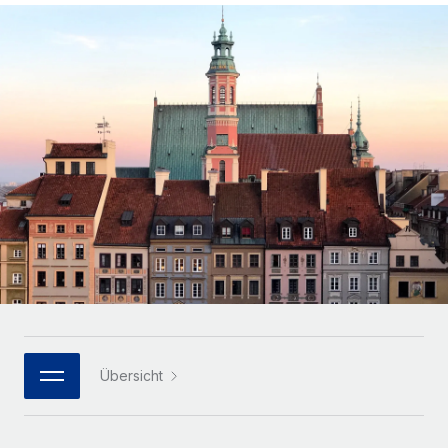
Globales Onboarding und Verwalten von
Gesamtbeschäftigungskosten
Anmelden
Freelancer:innen
Nederlands
WACHSTUMSPHASE
Honorarzahlungen berechnen
PEO
Français
Informationen zu möglichen Währungen und
Startups
Auslagern von komplexen HR-Aufgaben
Abwicklungsfristen für globale Freelancer:innen
Agile HR- und Payroll-Lösungen für wachsende
Deutsch
Unternehmen
INFRASTRUKTUR
LERNEN MIT REMOTE
Mittelstand
Español
Remote Embedded
Maßgeschneiderte HR-Lösungen, um Teams zu
Forschung und Leitfäden
Nahtlose Integration der HR in bestehende Abläufe
vergrößern
Italiano
Fallstudien
Plattform
Enterprise
Português (Portugal)
Integrierte HR-Kernfunktionen für dein Team
HR-Glossar
Globale HR für Konzerne und Großunternehmen
Verknüpfen
Neu
日本語
Checklisten und Vorlagen
Verknüpfung beliebiger KI-Tools mit Remote über unser
PARTNER WERDEN
Bibliothek für Stellenbeschreibungen
한국어
MCP
Übersicht
Strategische Technologiepartner
Webinare
Integrationen
Flexible Einbettung von Global-HR-Funktionen in deine
中文（简体）
Plattform
Prozessoptimierung mit unverzichtbaren Business-