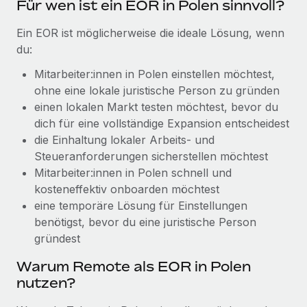
Für wen ist ein EOR in Polen sinnvoll?
globalen Content-Agentur mit Remote
Niederlassungen
Den Blog erkunden
Auf einen Blick Erfahre mehr über die unglaubliche
Ein EOR ist möglicherweise die ideale Lösung, wenn
Mobilität und Relocation
Transformation einer weltweit erfolgreichen...
du:
Mühelose Relocation von Mitarbeiter:innen
BLOG
Mehr erfahren
Mitarbeiter:innen in Polen einstellen möchtest,
Benefits
ohne eine lokale juristische Person zu gründen
Neues zu Remote-Produkten: Integration mit
Mühelose Verwaltung von Benefits
einen lokalen Markt testen möchtest, bevor du
Gusto und Zero und Contractor Management
Plus
dich für eine vollständige Expansion entscheidest
die Einhaltung lokaler Arbeits- und
Auch im neuen Jahr wollen wir bei Remote Unternehmen
Steueranforderungen sicherstellen möchtest
aller Größen dabei unterstützen, die beste...
Mitarbeiter:innen in Polen schnell und
Mehr erfahren
kosteneffektiv onboarden möchtest
eine temporäre Lösung für Einstellungen
benötigst, bevor du eine juristische Person
Wie Phiture 55 Mitarbeiter:innen in 19 Ländern
gründest
mit Remote verwaltet
Warum Remote als EOR in Polen
Phiture ist der unumstrittene Marktführer im Bereich der
nutzen?
Wachstumsberatung für mobile Apps. Das...