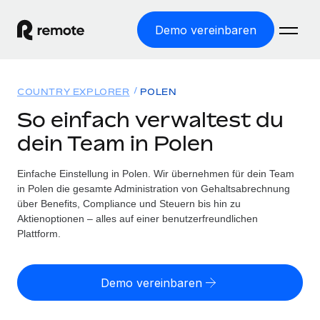
Demo vereinbaren
Startseite
COUNTRY EXPLORER
POLEN
Produkte
So einfach verwaltest du
dein Team in Polen
Lösungen
WELTWEITE BESCHÄFTIGUNG
Globale Payroll
Einfache Einstellung in Polen. Wir übernehmen für dein Team
Ressourcen
WELTWEITE ABDECKUNG
Einfache, rechtssicher Payroll
in Polen die gesamte Administration von Gehaltsabrechnung
Country Explorer
über Benefits, Compliance und Steuern bis hin zu
Preise
TOOLS UND RECHNER
Employer of Record
Aktienoptionen – alles auf einer benutzerfreundlichen
Länderspezifische Unterstützung bei der Einstellung
Weltweites Wachstum ohne Kosten für Niederlassungen
Plattform.
Scheinselbstständigkeitsrisiko berechnen
Explorer für US-Bundesstaaten
Länderspezifische Einschätzung des
Contractor of Record
Einfache Einstellung in allen US-Bundesstaaten
Scheinselbstständigkeitsrisikos
English (United States)
Rechtssichere, weltweite Arbeit mit Freelancer:innen
Demo vereinbaren
Remote im Vergleich
Personalkostenrechner
Contractor Management
English
Vergleiche mit unseren Mitbewerbern
Länderspezifische Berechnung der