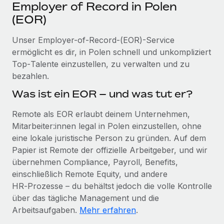
Events
Employer of Record in Polen
Tools
Partner werden
(EOR)
Newsroom
Entdecke die Möglichkeiten einer Partnerschaft
Unser Employer-of-Record-(EOR)-Service
DIENSTLEISTUNGEN
Informationen zu Gehältern und Qualifikationen
Remote Build
Demnächst verfügbar
ermöglicht es dir, in Polen schnell und unkompliziert
Frag unsere Expert:innen
Beratung zu Integrationen und KI-Automatisierung
Top‑Talente einzustellen, zu verwalten und zu
Insights Center
Hilfe von Expert:innen für globale HR & Compliance
bezahlen.
Hol dir Unterstützung
Was ist ein EOR – und was tut er?
Background-Checks
FALLSTUDIEN
Einfacheres Bewerber:innen-Screening
Alle Ressourcen anzeigen
Remote als EOR erlaubt deinem Unternehmen,
So hat der KI-Vorreiter Weaviate sein Team mit
Mitarbeiter:innen legal in Polen einzustellen, ohne
Remote um 120 % vergrößert
Compliance Watchtower
eine lokale juristische Person zu gründen. Auf dem
Lückenlose Compliance
BLOG
Weaviate auf einen Blick Weaviate entwickelt KI-basierte
Papier ist Remote der offizielle Arbeitgeber, und wir
Open-Source-Infrastrukturen. Das...
Globale Payroll
Geräteverwaltung
übernehmen Compliance, Payroll, Benefits,
Globale Bereitstellung und Verfolgung von IT-
einschließlich Remote Equity, und andere
Mehr erfahren
EOR und PEO
Geräten
HR‑Prozesse – du behältst jedoch die volle Kontrolle
Contractor Management
über das tägliche Management und die
Gründung von Niederlassungen
Revolution des Enterprise Contractor
Arbeitsaufgaben.
Mehr erfahren
.
Steuern
Schnelle, rechtssichere Gründung von
Managements – die Erfolgsgeschichte einer