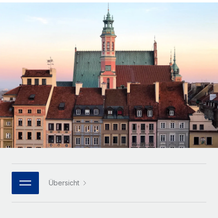
Globales Onboarding und Verwalten von
Gesamtbeschäftigungskosten
Anmelden
Freelancer:innen
Nederlands
WACHSTUMSPHASE
Honorarzahlungen berechnen
PEO
Français
Informationen zu möglichen Währungen und
Startups
Auslagern von komplexen HR-Aufgaben
Abwicklungsfristen für globale Freelancer:innen
Agile HR- und Payroll-Lösungen für wachsende
Deutsch
Unternehmen
INFRASTRUKTUR
LERNEN MIT REMOTE
Mittelstand
Español
Remote Embedded
Maßgeschneiderte HR-Lösungen, um Teams zu
Forschung und Leitfäden
Nahtlose Integration der HR in bestehende Abläufe
vergrößern
Italiano
Fallstudien
Plattform
Enterprise
Português (Portugal)
Integrierte HR-Kernfunktionen für dein Team
HR-Glossar
Globale HR für Konzerne und Großunternehmen
Verknüpfen
Neu
日本語
Checklisten und Vorlagen
Verknüpfung beliebiger KI-Tools mit Remote über unser
PARTNER WERDEN
Bibliothek für Stellenbeschreibungen
한국어
MCP
Übersicht
Strategische Technologiepartner
Webinare
Integrationen
Flexible Einbettung von Global-HR-Funktionen in deine
中文（简体）
Plattform
Prozessoptimierung mit unverzichtbaren Business-