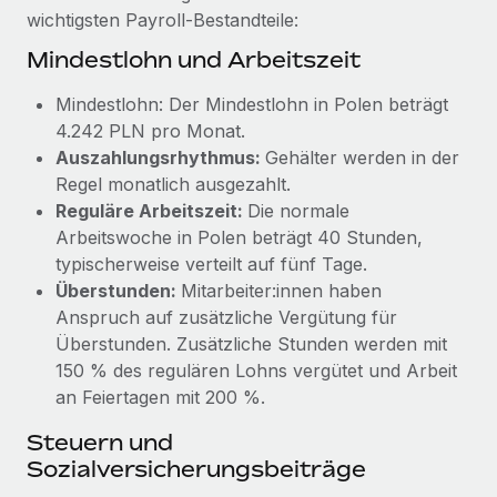
globalen Content-Agentur mit Remote
Niederlassungen
wichtigsten Payroll-Bestandteile:
Den Blog erkunden
Auf einen Blick Erfahre mehr über die unglaubliche
Mindestlohn und Arbeitszeit
Mobilität und Relocation
Transformation einer weltweit erfolgreichen...
Mühelose Relocation von Mitarbeiter:innen
Mindestlohn: Der Mindestlohn in Polen beträgt
BLOG
Mehr erfahren
4.242 PLN pro Monat.
Benefits
Neues zu Remote-Produkten: Integration mit
Auszahlungsrhythmus:
Gehälter werden in der
Mühelose Verwaltung von Benefits
Gusto und Zero und Contractor Management
Regel monatlich ausgezahlt.
Plus
Reguläre Arbeitszeit:
Die normale
Auch im neuen Jahr wollen wir bei Remote Unternehmen
Arbeitswoche in Polen beträgt 40 Stunden,
aller Größen dabei unterstützen, die beste...
typischerweise verteilt auf fünf Tage.
Überstunden:
Mitarbeiter:innen haben
Mehr erfahren
Anspruch auf zusätzliche Vergütung für
Überstunden. Zusätzliche Stunden werden mit
150 % des regulären Lohns vergütet und Arbeit
Wie Phiture 55 Mitarbeiter:innen in 19 Ländern
an Feiertagen mit 200 %.
mit Remote verwaltet
Steuern und
Phiture ist der unumstrittene Marktführer im Bereich der
Sozialversicherungsbeiträge
Wachstumsberatung für mobile Apps. Das...