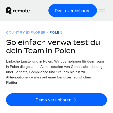
Demo vereinbaren
Startseite
COUNTRY EXPLORER
POLEN
Produkte
So einfach verwaltest du
dein Team in Polen
Lösungen
WELTWEITE BESCHÄFTIGUNG
Globale Payroll
Einfache Einstellung in Polen. Wir übernehmen für dein Team
Ressourcen
WELTWEITE ABDECKUNG
Einfache, rechtssicher Payroll
in Polen die gesamte Administration von Gehaltsabrechnung
Country Explorer
über Benefits, Compliance und Steuern bis hin zu
Preise
TOOLS UND RECHNER
Employer of Record
Aktienoptionen – alles auf einer benutzerfreundlichen
Länderspezifische Unterstützung bei der Einstellung
Weltweites Wachstum ohne Kosten für Niederlassungen
Plattform.
Scheinselbstständigkeitsrisiko berechnen
Explorer für US-Bundesstaaten
Länderspezifische Einschätzung des
Contractor of Record
Einfache Einstellung in allen US-Bundesstaaten
Scheinselbstständigkeitsrisikos
English (United States)
Rechtssichere, weltweite Arbeit mit Freelancer:innen
Demo vereinbaren
Remote im Vergleich
Personalkostenrechner
Contractor Management
English
Vergleiche mit unseren Mitbewerbern
Länderspezifische Berechnung der