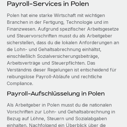
Events
Payroll-Services in Polen
Tools
Partner werden
Newsroom
Polen hat eine starke Wirtschaft mit wichtigen
Entdecke die Möglichkeiten einer Partnerschaft
Branchen in der Fertigung, Technologie und im
DIENSTLEISTUNGEN
Informationen zu Gehältern und Qualifikationen
Remote Build
Demnächst verfügbar
Finanzwesen. Aufgrund spezifischer Arbeitsgesetze
Frag unsere Expert:innen
Beratung zu Integrationen und KI-Automatisierung
und Steuervorschriften musst du als Arbeitgeber
Insights Center
Hilfe von Expert:innen für globale HR & Compliance
sicherstellen, dass du die lokalen Anforderungen an
Hol dir Unterstützung
die Lohn- und Gehaltsabrechnung einhältst,
Background-Checks
FALLSTUDIEN
einschließlich Sozialversicherungsbeiträge,
Einfacheres Bewerber:innen-Screening
Alle Ressourcen anzeigen
Arbeitsverträge und Steuerpflichten. Das
So hat der KI-Vorreiter Weaviate sein Team mit
Verständnis dieser Regelungen ist entscheidend für
Remote um 120 % vergrößert
Compliance Watchtower
reibungslose Payroll-Abläufe und rechtliche
Lückenlose Compliance
BLOG
Weaviate auf einen Blick Weaviate entwickelt KI-basierte
Compliance.
Open-Source-Infrastrukturen. Das...
Globale Payroll
Geräteverwaltung
Payroll-Aufschlüsselung in Polen
Globale Bereitstellung und Verfolgung von IT-
Mehr erfahren
EOR und PEO
Als Arbeitgeber in Polen musst du die nationalen
Geräten
Contractor Management
Vorschriften zur Lohn- und Gehaltsabrechnung in
Gründung von Niederlassungen
Bezug auf Löhne, Steuern und Sozialabgaben
Revolution des Enterprise Contractor
Steuern
Schnelle, rechtssichere Gründung von
Managements – die Erfolgsgeschichte einer
einhalten. Nachfolgend ein Überblick über die