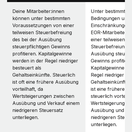
Deine Mitarbeiter:innen
Unter bestimmten
können unter bestimmten
Bedingungen und
Voraussetzungen von einer
Einschränkungen
teilweisen Steuerbefreiung
EOR-Mitarbeiter:i
des bei der Ausübung
einer teilweisen
steuerpflichtigen Gewinns
Steuerbefreiung d
profitieren. Kapitalgewinne
Ausübung steuerpf
werden in der Regel niedriger
Gewinns profitiere
besteuert als
Kapitalgewinne we
Gehaltseinkünfte. Steuerlich
Regel niedriger be
ist oft eine frühere Ausübung
Gehaltseinkünfte. 
vorteilhaft, da
ist eine frühere 
Wertsteigerungen zwischen
steuerlich vorteilh
Ausübung und Verkauf einem
Wertsteigerungen
niedrigeren Steuersatz
Ausübung und Ve
unterliegen.
niedrigeren Steue
unterliegen.