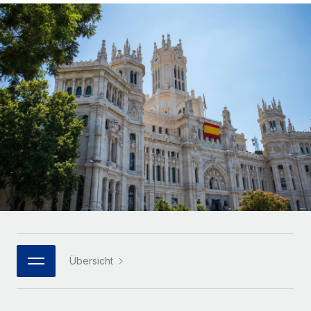
Globales Onboarding und Verwalten von
Gesamtbeschäftigungskosten
Anmelden
Freelancer:innen
Nederlands
WACHSTUMSPHASE
Honorarzahlungen berechnen
PEO
Français
Informationen zu möglichen Währungen und
Startups
Auslagern von komplexen HR-Aufgaben
Abwicklungsfristen für globale Freelancer:innen
Agile HR- und Payroll-Lösungen für wachsende
Deutsch
Unternehmen
INFRASTRUKTUR
LERNEN MIT REMOTE
Mittelstand
Español
Remote Embedded
Maßgeschneiderte HR-Lösungen, um Teams zu
Forschung und Leitfäden
Nahtlose Integration der HR in bestehende Abläufe
vergrößern
Italiano
Fallstudien
Plattform
Enterprise
Português (Portugal)
Integrierte HR-Kernfunktionen für dein Team
HR-Glossar
Globale HR für Konzerne und Großunternehmen
Verknüpfen
Neu
日本語
Checklisten und Vorlagen
Verknüpfung beliebiger KI-Tools mit Remote über unser
PARTNER WERDEN
Bibliothek für Stellenbeschreibungen
한국어
MCP
Übersicht
Strategische Technologiepartner
Webinare
Integrationen
Flexible Einbettung von Global-HR-Funktionen in deine
中文（简体）
Plattform
Prozessoptimierung mit unverzichtbaren Business-