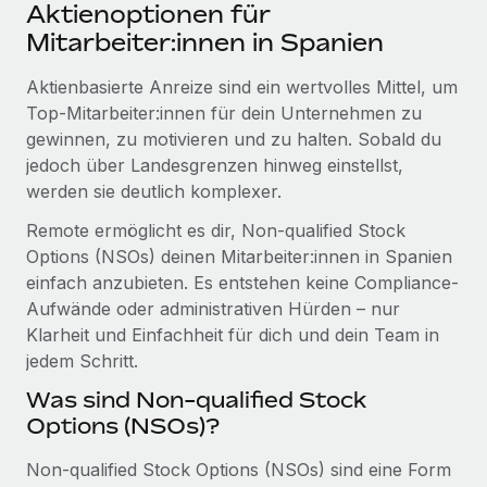
Events
Aktienoptionen für
Tools
Partner werden
Mitarbeiter:innen in Spanien
Newsroom
Entdecke die Möglichkeiten einer Partnerschaft
Aktienbasierte Anreize sind ein wertvolles Mittel, um
DIENSTLEISTUNGEN
Informationen zu Gehältern und Qualifikationen
Remote Build
Demnächst verfügbar
Top‑Mitarbeiter:innen für dein Unternehmen zu
Frag unsere Expert:innen
Beratung zu Integrationen und KI-Automatisierung
gewinnen, zu motivieren und zu halten. Sobald du
Insights Center
Hilfe von Expert:innen für globale HR & Compliance
jedoch über Landesgrenzen hinweg einstellst,
Hol dir Unterstützung
werden sie deutlich komplexer.
Background-Checks
FALLSTUDIEN
Einfacheres Bewerber:innen-Screening
Remote ermöglicht es dir, Non-qualified Stock
Alle Ressourcen anzeigen
So hat der KI-Vorreiter Weaviate sein Team mit
Options (NSOs) deinen Mitarbeiter:innen in Spanien
Remote um 120 % vergrößert
Compliance Watchtower
einfach anzubieten. Es entstehen keine Compliance-
Lückenlose Compliance
BLOG
Aufwände oder administrativen Hürden – nur
Weaviate auf einen Blick Weaviate entwickelt KI-basierte
Klarheit und Einfachheit für dich und dein Team in
Open-Source-Infrastrukturen. Das...
Globale Payroll
Geräteverwaltung
jedem Schritt.
Globale Bereitstellung und Verfolgung von IT-
Mehr erfahren
EOR und PEO
Was sind Non-qualified Stock
Geräten
Options (NSOs)?
Contractor Management
Gründung von Niederlassungen
Revolution des Enterprise Contractor
Non-qualified Stock Options (NSOs) sind eine Form
Steuern
Schnelle, rechtssichere Gründung von
Managements – die Erfolgsgeschichte einer