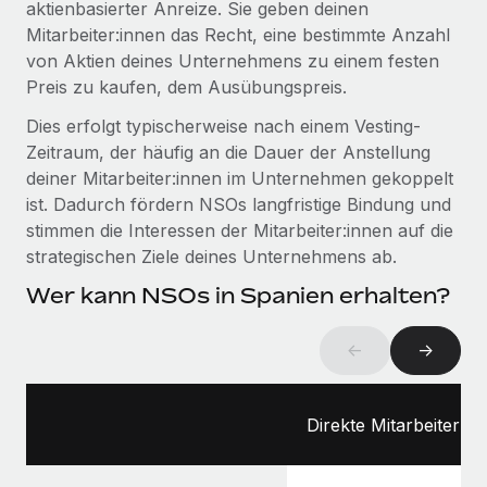
aktienbasierter Anreize. Sie geben deinen
globalen Content-Agentur mit Remote
Niederlassungen
Den Blog erkunden
Mitarbeiter:innen das Recht, eine bestimmte Anzahl
Auf einen Blick Erfahre mehr über die unglaubliche
von Aktien deines Unternehmens zu einem festen
Mobilität und Relocation
Transformation einer weltweit erfolgreichen...
Preis zu kaufen, dem Ausübungspreis.
Mühelose Relocation von Mitarbeiter:innen
BLOG
Mehr erfahren
Dies erfolgt typischerweise nach einem Vesting-
Benefits
Zeitraum, der häufig an die Dauer der Anstellung
Neues zu Remote-Produkten: Integration mit
Mühelose Verwaltung von Benefits
Gusto und Zero und Contractor Management
deiner Mitarbeiter:innen im Unternehmen gekoppelt
Plus
ist. Dadurch fördern NSOs langfristige Bindung und
stimmen die Interessen der Mitarbeiter:innen auf die
Auch im neuen Jahr wollen wir bei Remote Unternehmen
strategischen Ziele deines Unternehmens ab.
aller Größen dabei unterstützen, die beste...
Wer kann NSOs in Spanien erhalten?
Mehr erfahren
←
→
Wie Phiture 55 Mitarbeiter:innen in 19 Ländern
mit Remote verwaltet
Direkte Mitarbeiter:in
Phiture ist der unumstrittene Marktführer im Bereich der
Wachstumsberatung für mobile Apps. Das...