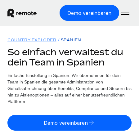
Demo vereinbaren
Startseite
COUNTRY EXPLORER
SPANIEN
Produkte
So einfach verwaltest du
dein Team in Spanien
Lösungen
WELTWEITE BESCHÄFTIGUNG
Globale Payroll
Einfache Einstellung in Spanien. Wir übernehmen für dein
Ressourcen
WELTWEITE ABDECKUNG
Einfache, rechtssicher Payroll
Team in Spanien die gesamte Administration von
Country Explorer
Gehaltsabrechnung über Benefits, Compliance und Steuern bis
Preise
TOOLS UND RECHNER
Employer of Record
hin zu Aktienoptionen – alles auf einer benutzerfreundlichen
Länderspezifische Unterstützung bei der Einstellung
Weltweites Wachstum ohne Kosten für Niederlassungen
Plattform.
Scheinselbstständigkeitsrisiko berechnen
Explorer für US-Bundesstaaten
Länderspezifische Einschätzung des
Contractor of Record
Einfache Einstellung in allen US-Bundesstaaten
Scheinselbstständigkeitsrisikos
English (United States)
Rechtssichere, weltweite Arbeit mit Freelancer:innen
Demo vereinbaren
Remote im Vergleich
Personalkostenrechner
Contractor Management
English
Vergleiche mit unseren Mitbewerbern
Länderspezifische Berechnung der