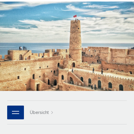
Globales Onboarding und Verwalten von
Gesamtbeschäftigungskosten
Anmelden
Freelancer:innen
Nederlands
WACHSTUMSPHASE
Honorarzahlungen berechnen
PEO
Français
Informationen zu möglichen Währungen und
Startups
Auslagern von komplexen HR-Aufgaben
Abwicklungsfristen für globale Freelancer:innen
Agile HR- und Payroll-Lösungen für wachsende
Deutsch
Unternehmen
INFRASTRUKTUR
LERNEN MIT REMOTE
Mittelstand
Español
Remote Embedded
Maßgeschneiderte HR-Lösungen, um Teams zu
Forschung und Leitfäden
Nahtlose Integration der HR in bestehende Abläufe
vergrößern
Italiano
Fallstudien
Plattform
Enterprise
Português (Portugal)
Integrierte HR-Kernfunktionen für dein Team
HR-Glossar
Globale HR für Konzerne und Großunternehmen
Verknüpfen
Neu
日本語
Checklisten und Vorlagen
Verknüpfung beliebiger KI-Tools mit Remote über unser
PARTNER WERDEN
Bibliothek für Stellenbeschreibungen
한국어
MCP
Übersicht
Strategische Technologiepartner
Webinare
Integrationen
Flexible Einbettung von Global-HR-Funktionen in deine
中文（简体）
Plattform
Prozessoptimierung mit unverzichtbaren Business-