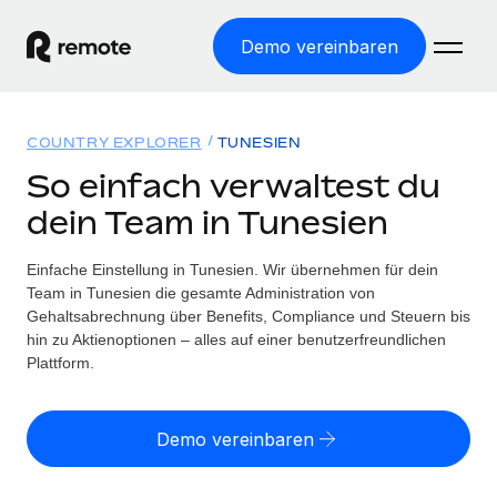
Demo vereinbaren
Startseite
COUNTRY EXPLORER
TUNESIEN
Produkte
So einfach verwaltest du
dein Team in Tunesien
Lösungen
WELTWEITE BESCHÄFTIGUNG
Globale Payroll
Einfache Einstellung in Tunesien. Wir übernehmen für dein
Ressourcen
WELTWEITE ABDECKUNG
Einfache, rechtssicher Payroll
Team in Tunesien die gesamte Administration von
Country Explorer
Gehaltsabrechnung über Benefits, Compliance und Steuern bis
Preise
TOOLS UND RECHNER
Employer of Record
hin zu Aktienoptionen – alles auf einer benutzerfreundlichen
Länderspezifische Unterstützung bei der Einstellung
Weltweites Wachstum ohne Kosten für Niederlassungen
Plattform.
Scheinselbstständigkeitsrisiko berechnen
Explorer für US-Bundesstaaten
Länderspezifische Einschätzung des
Contractor of Record
Einfache Einstellung in allen US-Bundesstaaten
Scheinselbstständigkeitsrisikos
English (United States)
Rechtssichere, weltweite Arbeit mit Freelancer:innen
Demo vereinbaren
Remote im Vergleich
Personalkostenrechner
Contractor Management
English
Vergleiche mit unseren Mitbewerbern
Länderspezifische Berechnung der