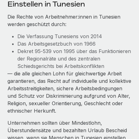
Events
Einstellen in Tunesien
Tools
Partner werden
Newsroom
Die Rechte von Arbeitnehmer:innen in Tunesien
Entdecke die Möglichkeiten einer Partnerschaft
werden geschützt durch:
DIENSTLEISTUNGEN
Informationen zu Gehältern und Qualifikationen
Remote Build
Demnächst verfügbar
Die Verfassung Tunesiens von 2014
Frag unsere Expert:innen
Beratung zu Integrationen und KI-Automatisierung
Insights Center
Das Arbeitsgesetzbuch von 1966
Hilfe von Expert:innen für globale HR & Compliance
Dekret 95‑539 von 1995 über das Funktionieren
Hol dir Unterstützung
Background-Checks
FALLSTUDIEN
der Regionalräte und des zentralen
Einfacheres Bewerber:innen-Screening
Schiedsgerichts bei Arbeitskonflikten
Alle Ressourcen anzeigen
So hat der KI-Vorreiter Weaviate sein Team mit
— die alle gleichen Lohn für gleichwertige Arbeit
Remote um 120 % vergrößert
Compliance Watchtower
garantieren, das Recht auf individuelle und kollektive
Lückenlose Compliance
BLOG
Arbeitsstreitigkeiten, sichere Arbeitsbedingungen
Weaviate auf einen Blick Weaviate entwickelt KI-basierte
und Schutz vor Diskriminierung aufgrund von Alter,
Open-Source-Infrastrukturen. Das...
Globale Payroll
Geräteverwaltung
Religion, sexueller Orientierung, Geschlecht oder
Globale Bereitstellung und Verfolgung von IT-
Mehr erfahren
EOR und PEO
ethnischer Herkunft.
Geräten
Contractor Management
Unternehmen sollten über Mindestlohn,
Gründung von Niederlassungen
Revolution des Enterprise Contractor
Überstundensätze und bezahlten Urlaub Bescheid
Steuern
Schnelle, rechtssichere Gründung von
Managements – die Erfolgsgeschichte einer
wissen, wenn sie Menschen in Tunesien einstellen