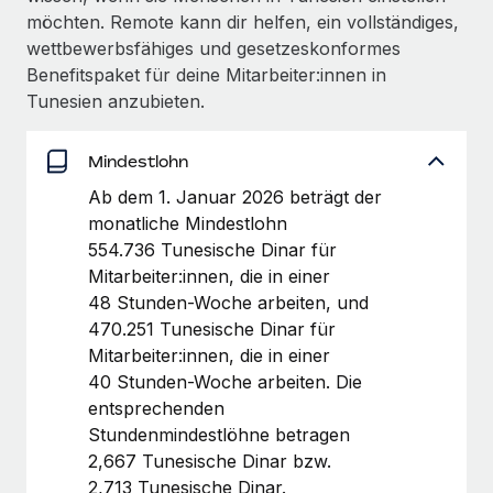
globalen Content-Agentur mit Remote
Niederlassungen
möchten. Remote kann dir helfen, ein vollständiges,
Den Blog erkunden
Auf einen Blick Erfahre mehr über die unglaubliche
wettbewerbsfähiges und gesetzeskonformes
Mobilität und Relocation
Transformation einer weltweit erfolgreichen...
Benefitspaket für deine Mitarbeiter:innen in
Mühelose Relocation von Mitarbeiter:innen
Tunesien anzubieten.
BLOG
Mehr erfahren
Benefits
Neues zu Remote-Produkten: Integration mit
Mindestlohn
Mühelose Verwaltung von Benefits
Gusto und Zero und Contractor Management
Plus
Ab dem 1. Januar 2026 beträgt der
monatliche Mindestlohn
Auch im neuen Jahr wollen wir bei Remote Unternehmen
554.736 Tunesische Dinar für
aller Größen dabei unterstützen, die beste...
Mitarbeiter:innen, die in einer
Mehr erfahren
48 Stunden-Woche arbeiten, und
470.251 Tunesische Dinar für
Mitarbeiter:innen, die in einer
Wie Phiture 55 Mitarbeiter:innen in 19 Ländern
40 Stunden-Woche arbeiten. Die
mit Remote verwaltet
entsprechenden
Stunden­mindest­löhne betragen
Phiture ist der unumstrittene Marktführer im Bereich der
2,667 Tunesische Dinar bzw.
Wachstumsberatung für mobile Apps. Das...
2,713 Tunesische Dinar.