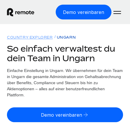
Demo vereinbaren
Startseite
COUNTRY EXPLORER
UNGARN
Produkte
So einfach verwaltest du
dein Team in Ungarn
Lösungen
WELTWEITE BESCHÄFTIGUNG
Globale Payroll
Einfache Einstellung in Ungarn. Wir übernehmen für dein Team
Ressourcen
WELTWEITE ABDECKUNG
Einfache, rechtssicher Payroll
in Ungarn die gesamte Administration von Gehaltsabrechnung
Country Explorer
über Benefits, Compliance und Steuern bis hin zu
Preise
TOOLS UND RECHNER
Employer of Record
Aktienoptionen – alles auf einer benutzerfreundlichen
Länderspezifische Unterstützung bei der Einstellung
Weltweites Wachstum ohne Kosten für Niederlassungen
Plattform.
Scheinselbstständigkeitsrisiko berechnen
Explorer für US-Bundesstaaten
Länderspezifische Einschätzung des
Contractor of Record
Einfache Einstellung in allen US-Bundesstaaten
Scheinselbstständigkeitsrisikos
English (United States)
Rechtssichere, weltweite Arbeit mit Freelancer:innen
Demo vereinbaren
Remote im Vergleich
Personalkostenrechner
Contractor Management
English
Vergleiche mit unseren Mitbewerbern
Länderspezifische Berechnung der