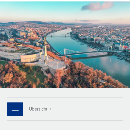
Globales Onboarding und Verwalten von
Gesamtbeschäftigungskosten
Anmelden
Freelancer:innen
Nederlands
WACHSTUMSPHASE
Honorarzahlungen berechnen
PEO
Français
Informationen zu möglichen Währungen und
Startups
Auslagern von komplexen HR-Aufgaben
Abwicklungsfristen für globale Freelancer:innen
Agile HR- und Payroll-Lösungen für wachsende
Deutsch
Unternehmen
INFRASTRUKTUR
LERNEN MIT REMOTE
Mittelstand
Español
Remote Embedded
Maßgeschneiderte HR-Lösungen, um Teams zu
Forschung und Leitfäden
Nahtlose Integration der HR in bestehende Abläufe
vergrößern
Italiano
Fallstudien
Plattform
Enterprise
Português (Portugal)
Integrierte HR-Kernfunktionen für dein Team
HR-Glossar
Globale HR für Konzerne und Großunternehmen
Verknüpfen
Neu
日本語
Checklisten und Vorlagen
Verknüpfung beliebiger KI-Tools mit Remote über unser
PARTNER WERDEN
Bibliothek für Stellenbeschreibungen
한국어
MCP
Übersicht
Strategische Technologiepartner
Webinare
Integrationen
Flexible Einbettung von Global-HR-Funktionen in deine
中文（简体）
Plattform
Prozessoptimierung mit unverzichtbaren Business-