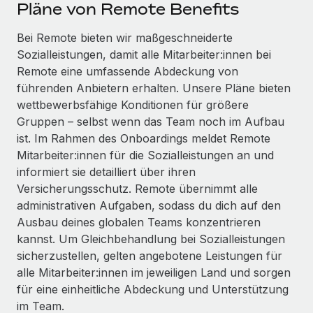
Events
Pläne von Remote Benefits
Tools
Partner werden
Newsroom
Bei Remote bieten wir maßgeschneiderte
Entdecke die Möglichkeiten einer Partnerschaft
Sozialleistungen, damit alle Mitarbeiter:innen bei
DIENSTLEISTUNGEN
Informationen zu Gehältern und Qualifikationen
Remote Build
Demnächst verfügbar
Remote eine umfassende Abdeckung von
Frag unsere Expert:innen
Beratung zu Integrationen und KI-Automatisierung
führenden Anbietern erhalten. Unsere Pläne bieten
Insights Center
Hilfe von Expert:innen für globale HR & Compliance
wettbewerbsfähige Konditionen für größere
Hol dir Unterstützung
Gruppen – selbst wenn das Team noch im Aufbau
Background-Checks
FALLSTUDIEN
ist. Im Rahmen des Onboardings meldet Remote
Einfacheres Bewerber:innen-Screening
Alle Ressourcen anzeigen
Mitarbeiter:innen für die Sozialleistungen an und
So hat der KI-Vorreiter Weaviate sein Team mit
informiert sie detailliert über ihren
Remote um 120 % vergrößert
Compliance Watchtower
Versicherungsschutz. Remote übernimmt alle
Lückenlose Compliance
BLOG
Weaviate auf einen Blick Weaviate entwickelt KI-basierte
administrativen Aufgaben, sodass du dich auf den
Open-Source-Infrastrukturen. Das...
Globale Payroll
Ausbau deines globalen Teams konzentrieren
Geräteverwaltung
kannst. Um Gleichbehandlung bei Sozialleistungen
Globale Bereitstellung und Verfolgung von IT-
Mehr erfahren
EOR und PEO
sicherzustellen, gelten angebotene Leistungen für
Geräten
alle Mitarbeiter:innen im jeweiligen Land und sorgen
Contractor Management
Gründung von Niederlassungen
für eine einheitliche Abdeckung und Unterstützung
Revolution des Enterprise Contractor
Steuern
im Team.
Schnelle, rechtssichere Gründung von
Managements – die Erfolgsgeschichte einer