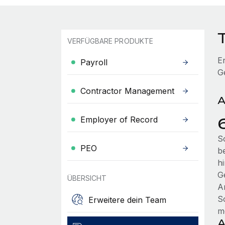
VERFÜGBARE PRODUKTE
E
Payroll
G
Contractor Management
A
Employer of Record
S
PEO
b
h
G
ÜBERSICHT
A
S
Erweitere dein Team
m
A