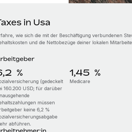
Taxes in Usa
rfahre, wie sich die mit der Beschäftigung verbundenen S
ehaltskosten und die Nettobezüge deiner lokalen Mitarbeite
rbeitgeber
6,2 %
1,45 %
ozialversicherung (gedeckelt
Medicare
ei 160.200 USD; für darüber
inausgehende
ehaltszahlungen müssen
rbeitgeber keine 6,2 %
ozialversicherungsabgabe
ehr abführen.
rbeitnehmer:in