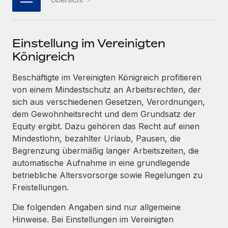
Events
Tools
Partner werden
Newsroom
Entdecke die Möglichkeiten einer Partnerschaft
Einstellung im Vereinigten
DIENSTLEISTUNGEN
Informationen zu Gehältern und Qualifikationen
Remote Build
Demnächst verfügbar
Königreich
Frag unsere Expert:innen
Beratung zu Integrationen und KI-Automatisierung
Insights Center
Hilfe von Expert:innen für globale HR & Compliance
Beschäftigte im Vereinigten Königreich profitieren
Hol dir Unterstützung
von einem Mindestschutz an Arbeitsrechten, der
Background-Checks
FALLSTUDIEN
sich aus verschiedenen Gesetzen, Verordnungen,
Einfacheres Bewerber:innen-Screening
Alle Ressourcen anzeigen
dem Gewohnheitsrecht und dem Grundsatz der
So hat der KI-Vorreiter Weaviate sein Team mit
Equity ergibt. Dazu gehören das Recht auf einen
Remote um 120 % vergrößert
Compliance Watchtower
Mindestlohn, bezahlter Urlaub, Pausen, die
Lückenlose Compliance
BLOG
Weaviate auf einen Blick Weaviate entwickelt KI-basierte
Begrenzung übermäßig langer Arbeitszeiten, die
Open-Source-Infrastrukturen. Das...
Globale Payroll
automatische Aufnahme in eine grundlegende
Geräteverwaltung
betriebliche Altersvorsorge sowie Regelungen zu
Globale Bereitstellung und Verfolgung von IT-
Mehr erfahren
EOR und PEO
Freistellungen.
Geräten
Contractor Management
Die folgenden Angaben sind nur allgemeine
Gründung von Niederlassungen
Revolution des Enterprise Contractor
Hinweise. Bei Einstellungen im Vereinigten
Steuern
Schnelle, rechtssichere Gründung von
Managements – die Erfolgsgeschichte einer