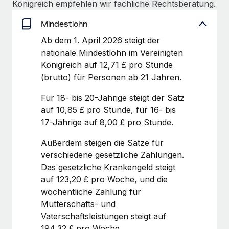
Königreich empfehlen wir fachliche Rechtsberatung.
globalen Content-Agentur mit Remote
Niederlassungen
Den Blog erkunden
Auf einen Blick Erfahre mehr über die unglaubliche
Mindestlohn
Mobilität und Relocation
Transformation einer weltweit erfolgreichen...
Ab dem 1. April 2026 steigt der
Mühelose Relocation von Mitarbeiter:innen
BLOG
nationale Mindestlohn im Vereinigten
Mehr erfahren
Benefits
Königreich auf 12,71 £ pro Stunde
Neues zu Remote-Produkten: Integration mit
Mühelose Verwaltung von Benefits
(brutto) für Personen ab 21 Jahren.
Gusto und Zero und Contractor Management
Plus
Für 18- bis 20-Jährige steigt der Satz
Auch im neuen Jahr wollen wir bei Remote Unternehmen
auf 10,85 £ pro Stunde, für 16- bis
aller Größen dabei unterstützen, die beste...
17-Jährige auf 8,00 £ pro Stunde.
Mehr erfahren
Außerdem steigen die Sätze für
verschiedene gesetzliche Zahlungen.
Das gesetzliche Krankengeld steigt
Wie Phiture 55 Mitarbeiter:innen in 19 Ländern
auf 123,20 £ pro Woche, und die
mit Remote verwaltet
wöchentliche Zahlung für
Phiture ist der unumstrittene Marktführer im Bereich der
Mutterschafts- und
Wachstumsberatung für mobile Apps. Das...
Vaterschaftsleistungen steigt auf
194,32 £ pro Woche.