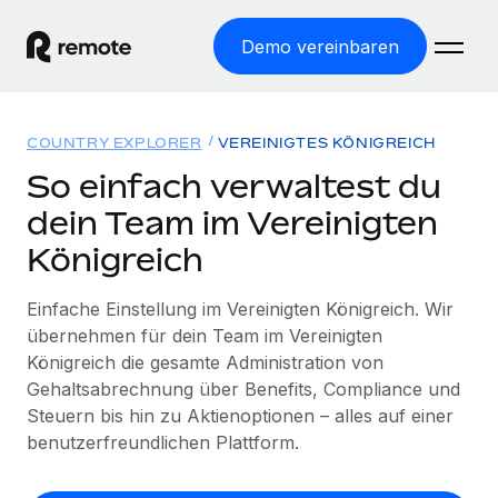
Demo vereinbaren
Startseite
COUNTRY EXPLORER
VEREINIGTES KÖNIGREICH
Produkte
So einfach verwaltest du
dein Team im Vereinigten
Lösungen
WELTWEITE BESCHÄFTIGUNG
Königreich
Globale Payroll
Ressourcen
WELTWEITE ABDECKUNG
Einfache, rechtssicher Payroll
Einfache Einstellung im Vereinigten Königreich. Wir
Country Explorer
Preise
übernehmen für dein Team im Vereinigten
TOOLS UND RECHNER
Employer of Record
Länderspezifische Unterstützung bei der Einstellung
Königreich die gesamte Administration von
Weltweites Wachstum ohne Kosten für Niederlassungen
Scheinselbstständigkeitsrisiko berechnen
Gehaltsabrechnung über Benefits, Compliance und
Explorer für US-Bundesstaaten
Länderspezifische Einschätzung des
Contractor of Record
Steuern bis hin zu Aktienoptionen – alles auf einer
Einfache Einstellung in allen US-Bundesstaaten
Scheinselbstständigkeitsrisikos
English (United States)
Rechtssichere, weltweite Arbeit mit Freelancer:innen
benutzerfreundlichen Plattform.
Remote im Vergleich
Personalkostenrechner
Contractor Management
English
Vergleiche mit unseren Mitbewerbern
Länderspezifische Berechnung der