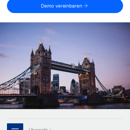
Globales Onboarding und Verwalten von
Demo vereinbaren
Gesamtbeschäftigungskosten
Anmelden
Freelancer:innen
Nederlands
WACHSTUMSPHASE
Honorarzahlungen berechnen
PEO
Français
Informationen zu möglichen Währungen und
Startups
Auslagern von komplexen HR-Aufgaben
Abwicklungsfristen für globale Freelancer:innen
Agile HR- und Payroll-Lösungen für wachsende
Deutsch
Unternehmen
INFRASTRUKTUR
LERNEN MIT REMOTE
Mittelstand
Español
Remote Embedded
Maßgeschneiderte HR-Lösungen, um Teams zu
Forschung und Leitfäden
Nahtlose Integration der HR in bestehende Abläufe
vergrößern
Italiano
Fallstudien
Plattform
Enterprise
Português (Portugal)
Integrierte HR-Kernfunktionen für dein Team
HR-Glossar
Globale HR für Konzerne und Großunternehmen
Verknüpfen
Neu
日本語
Checklisten und Vorlagen
Verknüpfung beliebiger KI-Tools mit Remote über unser
PARTNER WERDEN
Bibliothek für Stellenbeschreibungen
한국어
MCP
Strategische Technologiepartner
Webinare
Integrationen
Flexible Einbettung von Global-HR-Funktionen in deine
中文（简体）
Plattform
Prozessoptimierung mit unverzichtbaren Business-
Übersicht