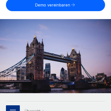
Globales Onboarding und Verwalten von
Demo vereinbaren
Gesamtbeschäftigungskosten
Anmelden
Freelancer:innen
Nederlands
WACHSTUMSPHASE
Honorarzahlungen berechnen
PEO
Français
Informationen zu möglichen Währungen und
Startups
Auslagern von komplexen HR-Aufgaben
Abwicklungsfristen für globale Freelancer:innen
Agile HR- und Payroll-Lösungen für wachsende
Deutsch
Unternehmen
INFRASTRUKTUR
LERNEN MIT REMOTE
Mittelstand
Español
Remote Embedded
Maßgeschneiderte HR-Lösungen, um Teams zu
Forschung und Leitfäden
Nahtlose Integration der HR in bestehende Abläufe
vergrößern
Italiano
Fallstudien
Plattform
Enterprise
Português (Portugal)
Integrierte HR-Kernfunktionen für dein Team
HR-Glossar
Globale HR für Konzerne und Großunternehmen
Verknüpfen
Neu
日本語
Checklisten und Vorlagen
Verknüpfung beliebiger KI-Tools mit Remote über unser
PARTNER WERDEN
Bibliothek für Stellenbeschreibungen
한국어
MCP
Strategische Technologiepartner
Webinare
Integrationen
Flexible Einbettung von Global-HR-Funktionen in deine
中文（简体）
Plattform
Prozessoptimierung mit unverzichtbaren Business-
Übersicht