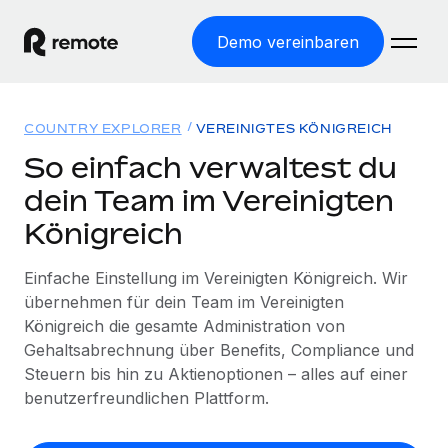
Demo vereinbaren
Startseite
COUNTRY EXPLORER
VEREINIGTES KÖNIGREICH
Produkte
So einfach verwaltest du
dein Team im Vereinigten
Lösungen
WELTWEITE BESCHÄFTIGUNG
Königreich
Globale Payroll
Ressourcen
WELTWEITE ABDECKUNG
Einfache, rechtssicher Payroll
Einfache Einstellung im Vereinigten Königreich. Wir
Country Explorer
Preise
übernehmen für dein Team im Vereinigten
TOOLS UND RECHNER
Employer of Record
Länderspezifische Unterstützung bei der Einstellung
Königreich die gesamte Administration von
Weltweites Wachstum ohne Kosten für Niederlassungen
Scheinselbstständigkeitsrisiko berechnen
Gehaltsabrechnung über Benefits, Compliance und
Explorer für US-Bundesstaaten
Länderspezifische Einschätzung des
Contractor of Record
Steuern bis hin zu Aktienoptionen – alles auf einer
Einfache Einstellung in allen US-Bundesstaaten
Scheinselbstständigkeitsrisikos
English (United States)
Rechtssichere, weltweite Arbeit mit Freelancer:innen
benutzerfreundlichen Plattform.
Remote im Vergleich
Personalkostenrechner
Contractor Management
English
Vergleiche mit unseren Mitbewerbern
Länderspezifische Berechnung der