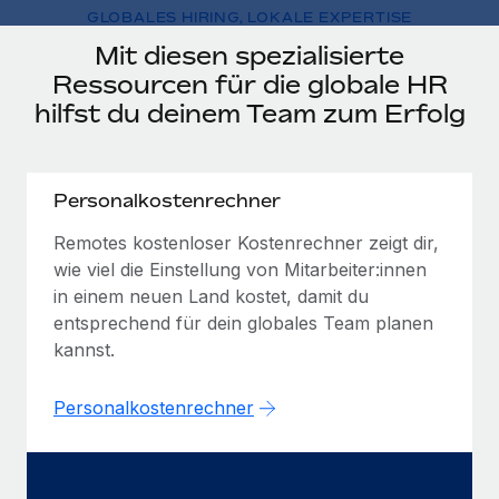
Globales Onboarding und Verwalten von
GLOBALES HIRING, LOKALE EXPERTISE
Gesamtbeschäftigungskosten
Anmelden
Freelancer:innen
Nederlands
Mit diesen spezialisierte
WACHSTUMSPHASE
Honorarzahlungen berechnen
Ressourcen für die globale HR
PEO
Français
Informationen zu möglichen Währungen und
Startups
hilfst du deinem Team zum Erfolg
Auslagern von komplexen HR-Aufgaben
Abwicklungsfristen für globale Freelancer:innen
Agile HR- und Payroll-Lösungen für wachsende
Deutsch
Unternehmen
INFRASTRUKTUR
LERNEN MIT REMOTE
Mittelstand
Personalkostenrechner
Español
Remote Embedded
Maßgeschneiderte HR-Lösungen, um Teams zu
Forschung und Leitfäden
Remotes kostenloser Kostenrechner zeigt dir,
Nahtlose Integration der HR in bestehende Abläufe
vergrößern
Italiano
wie viel die Einstellung von Mitarbeiter:innen
Fallstudien
Plattform
in einem neuen Land kostet, damit du
Enterprise
Português (Portugal)
Integrierte HR-Kernfunktionen für dein Team
entsprechend für dein globales Team planen
HR-Glossar
Globale HR für Konzerne und Großunternehmen
kannst.
Verknüpfen
Neu
日本語
Checklisten und Vorlagen
Verknüpfung beliebiger KI-Tools mit Remote über unser
PARTNER WERDEN
Personalkostenrechner
Bibliothek für Stellenbeschreibungen
한국어
MCP
Strategische Technologiepartner
Webinare
Integrationen
Flexible Einbettung von Global-HR-Funktionen in deine
中文（简体）
Plattform
Prozessoptimierung mit unverzichtbaren Business-