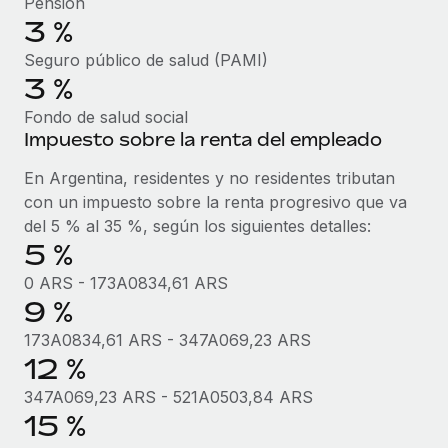
Pensión
Explora el blog
Proporciona dispositivos tecnológicos y contrólalos
3 %
en todo el mundo.
Seguro público de salud (PAMI)
BLOG
3 %
Apertura de entidades
Abre entidades conforme a la legalidad enseguida.
Novedades de producto de Remote:
Fondo de salud social
Integraciones con Gusto y Xero y Contractor
Impuesto sobre la renta del empleado
Movilidad y reubicación
Management Plus
En Argentina, residentes y no residentes tributan
Reubica a los empleados con facilidad.
La misión de Remote sigue siendo ayudar a empresas de
con un impuesto sobre la renta progresivo que va
todos los tamaños a contratar, gestionar y...
Prestaciones
del 5 % al 35 %, según los siguientes detalles:
Gestiona las prestaciones de los empleados sin
5 %
Más información
complicaciones.
0 ARS - 173A0834,61 ARS
9 %
Pento se convierte en un empleador equitativo
173A0834,61 ARS - 347A069,23 ARS
con Remote
12 %
Gestionar las nóminas internamente es complicado. Tardas
347A069,23 ARS - 521A0503,84 ARS
semanas en hacerlo manualmente y, al mes...
15 %
Más información