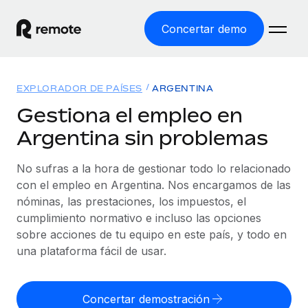
Concertar demo
Inicio
EXPLORADOR DE PAÍSES
ARGENTINA
Productos
Gestiona el empleo en
Argentina sin problemas
Soluciones
EMPLEO GLOBAL
Nómina global
No sufras a la hora de gestionar todo lo relacionado
Recursos
COBERTURA MUNDIAL
Gestiona las nóminas de forma sencilla y conforme a la
con el empleo en Argentina. Nos encargamos de las
Explorador de países
legalidad.
nóminas, las prestaciones, los impuestos, el
Precios
HERRAMIENTAS Y CALCULADORAS
Consulta el soporte del empleo global según el país.
cumplimiento normativo e incluso las opciones
Employer of Record
Calculadora del riesgo de clasificación errónea
sobre acciones de tu equipo en este país, y todo en
Explorador estatal de EE. UU.
Expándete en todo el mundo sin gastar en entidades.
Consulta el riesgo de clasificación errónea por país.
una plataforma fácil de usar.
Simplifica la contratación en todos los estados de EE.
Español
Contractor of Record
Calculadora del coste por empleado
UU.
Contrata a autónomos en cualquier parte del mundo
Calcula lo que cuestan los empleados en total en
Concertar demostración
English
Comparador de Remote
cumpliendo la normativa.
cualquier país.