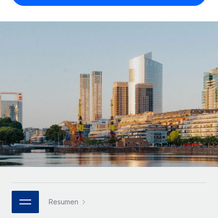
Compáranos con otras empresas.
Iniciar sesión
Contractor Management
Nederlands
Calculadora de pagos a autónomos
Integra y gestiona a autónomos globalmente.
Descubre opciones de divisas y tiempos de pago para
ETAPAS DE CRECIMIENTO
Français
autónomos globales.
PEO
Startups
Externaliza tareas laborales complejas.
Deutsch
Soluciones ágiles de RR. HH. globales y nóminas para
APRENDIZAJE CON REMOTE
empresas en crecimiento.
Español
Guías y recursos
INFRAESTRUCTURA
Mediana empresa
Conexión Remote
Casos prácticos
Amplía tu equipo con soluciones de RR. HH.
Italiano
Integra los RR. HH. en tus flujos de trabajo sin
personalizadas.
Glosario de RR. HH.
complicaciones.
Português (Portugal)
Empresa
Listas de verificación y plantillas
Plataforma
RR. HH. globales para grandes empresas.
日本語
Funciones esenciales de RR. HH. integradas para tu
Biblioteca de descripciones de puestos
equipo.
한국어
ASOCIARSE
Webinarios
Conectar
Nuevo
Socios tecnológicos estratégicos
Resumen
中文（简体）
Conecta cualquier herramienta de IA con Remote
Eventos
Integra la gestión de los RR. HH. globales en tu
mediante nuestro MCP.