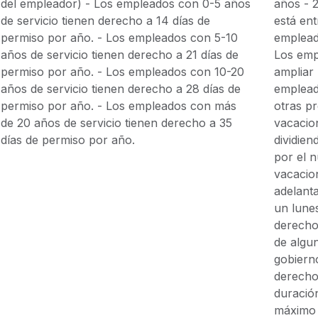
del empleador) - Los empleados con 0-5 años
años - 
de servicio tienen derecho a 14 días de
está ent
permiso por año. - Los empleados con 5-10
emplead
años de servicio tienen derecho a 21 días de
Los emp
permiso por año. - Los empleados con 10-20
ampliar
años de servicio tienen derecho a 28 días de
emplead
permiso por año. - Los empleados con más
otras p
de 20 años de servicio tienen derecho a 35
vacacio
días de permiso por año.
dividien
por el 
vacacio
adelant
un lune
derecho
de algu
gobiern
derecho
duració
máximo 