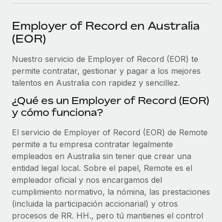
plataforma de forma flexible.
Sala de prensa
Integraciones
Employer of Record en Australia
Asociarse
Optimiza los procesos con herramientas empresariales
Información sobre salarios y talento
(EOR)
Descubre oportunidades de colaborar con nosotros.
esenciales.
Centro de información
Nuestro servicio de Employer of Record (EOR) te
Remote Build
Próximamente
permite contratar, gestionar y pagar a los mejores
Consultoría de integraciones y automatización con IA.
Obtén ayuda
SERVICIOS
talentos en Australia con rapidez y sencillez.
Pregunta a un experto
Consulta todos los recursos
¿Qué es un Employer of Record (EOR)
CASOS PRÁCTICOS
Obtén ayuda de gente experta en RR. HH. globales
y cómo funciona?
y cumplimiento normativo.
BLOG
El servicio de Employer of Record (EOR) de Remote
Comprobaciones de antecedentes
Nómina global
permite a tu empresa contratar legalmente
Simplifica los procesos de cribado de candidatos.
empleados en Australia sin tener que crear una
EOR y PEO
entidad legal local. Sobre el papel, Remote es el
Cumplimiento normativo
empleador oficial y nos encargamos del
Contractor Management
Adelántate a los riesgos de cumplimiento
cumplimiento normativo, la nómina, las prestaciones
normativo.
Impuestos
(incluida la participación accionarial) y otros
procesos de RR. HH., pero tú mantienes el control
Gestión de dispositivos