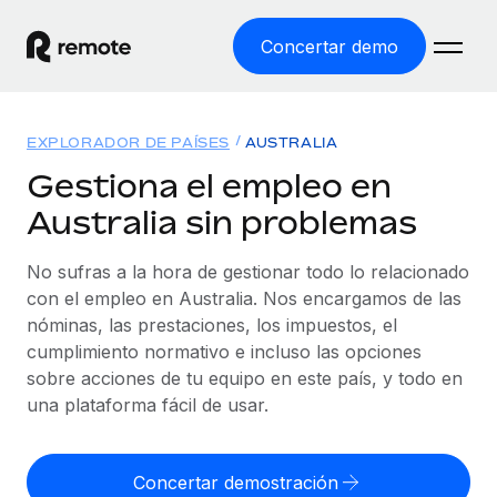
Concertar demo
Inicio
EXPLORADOR DE PAÍSES
AUSTRALIA
Productos
Gestiona el empleo en
Australia sin problemas
Soluciones
EMPLEO GLOBAL
Nómina global
No sufras a la hora de gestionar todo lo relacionado
Recursos
COBERTURA MUNDIAL
Gestiona las nóminas de forma sencilla y conforme a la
con el empleo en Australia. Nos encargamos de las
Explorador de países
legalidad.
nóminas, las prestaciones, los impuestos, el
Precios
HERRAMIENTAS Y CALCULADORAS
Consulta el soporte del empleo global según el país.
cumplimiento normativo e incluso las opciones
Employer of Record
Calculadora del riesgo de clasificación errónea
sobre acciones de tu equipo en este país, y todo en
Explorador estatal de EE. UU.
Expándete en todo el mundo sin gastar en entidades.
Consulta el riesgo de clasificación errónea por país.
una plataforma fácil de usar.
Simplifica la contratación en todos los estados de EE.
Español
Contractor of Record
Calculadora del coste por empleado
UU.
Contrata a autónomos en cualquier parte del mundo
Calcula lo que cuestan los empleados en total en
Concertar demostración
English
Comparador de Remote
cumpliendo la normativa.
cualquier país.