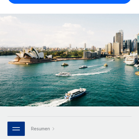
Compáranos con otras empresas.
Iniciar sesión
Contractor Management
Nederlands
Calculadora de pagos a autónomos
Integra y gestiona a autónomos globalmente.
Descubre opciones de divisas y tiempos de pago para
ETAPAS DE CRECIMIENTO
Français
autónomos globales.
PEO
Startups
Externaliza tareas laborales complejas.
Deutsch
Soluciones ágiles de RR. HH. globales y nóminas para
APRENDIZAJE CON REMOTE
empresas en crecimiento.
Español
Guías y recursos
INFRAESTRUCTURA
Mediana empresa
Conexión Remote
Casos prácticos
Amplía tu equipo con soluciones de RR. HH.
Italiano
Integra los RR. HH. en tus flujos de trabajo sin
personalizadas.
Glosario de RR. HH.
complicaciones.
Português (Portugal)
Empresa
Listas de verificación y plantillas
Plataforma
RR. HH. globales para grandes empresas.
日本語
Funciones esenciales de RR. HH. integradas para tu
Biblioteca de descripciones de puestos
equipo.
한국어
ASOCIARSE
Webinarios
Conectar
Nuevo
Socios tecnológicos estratégicos
Resumen
中文（简体）
Conecta cualquier herramienta de IA con Remote
Eventos
Integra la gestión de los RR. HH. globales en tu
mediante nuestro MCP.