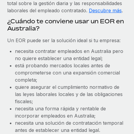
Explora el blog
total sobre la gestión diaria y las responsabilidades
Proporciona dispositivos tecnológicos y contrólalos
laborales del empleado contratado.
Descubre más
.
en todo el mundo.
¿Cuándo te conviene usar un EOR en
BLOG
Apertura de entidades
Australia?
Abre entidades conforme a la legalidad enseguida.
Novedades de producto de Remote:
Un EOR puede ser la solución ideal si tu empresa:
Integraciones con Gusto y Xero y Contractor
Movilidad y reubicación
Management Plus
necesita contratar empleados en Australia pero
Reubica a los empleados con facilidad.
La misión de Remote sigue siendo ayudar a empresas de
no quiere establecer una entidad legal;
todos los tamaños a contratar, gestionar y...
está probando mercados locales antes de
Prestaciones
comprometerse con una expansión comercial
Gestiona las prestaciones de los empleados sin
Más información
completa;
complicaciones.
quiere asegurar el cumplimiento normativo de
las leyes laborales locales y de las obligaciones
Pento se convierte en un empleador equitativo
fiscales;
con Remote
necesita una forma rápida y rentable de
Gestionar las nóminas internamente es complicado. Tardas
incorporar empleados en Australia;
semanas en hacerlo manualmente y, al mes...
necesita una solución de contratación temporal
antes de establecer una entidad legal.
Más información