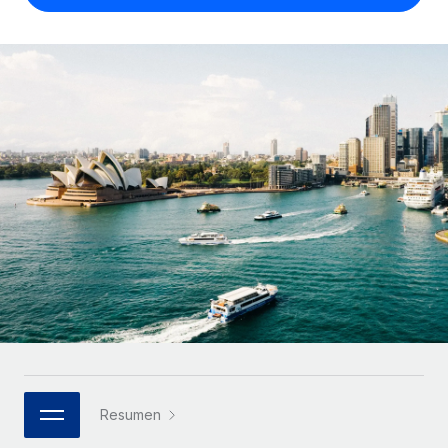
Compáranos con otras empresas.
Iniciar sesión
Contractor Management
Nederlands
Calculadora de pagos a autónomos
Integra y gestiona a autónomos globalmente.
Descubre opciones de divisas y tiempos de pago para
ETAPAS DE CRECIMIENTO
Français
autónomos globales.
PEO
Startups
Externaliza tareas laborales complejas.
Deutsch
Soluciones ágiles de RR. HH. globales y nóminas para
APRENDIZAJE CON REMOTE
empresas en crecimiento.
Español
Guías y recursos
INFRAESTRUCTURA
Mediana empresa
Conexión Remote
Casos prácticos
Amplía tu equipo con soluciones de RR. HH.
Italiano
Integra los RR. HH. en tus flujos de trabajo sin
personalizadas.
Glosario de RR. HH.
complicaciones.
Português (Portugal)
Empresa
Listas de verificación y plantillas
Plataforma
RR. HH. globales para grandes empresas.
日本語
Funciones esenciales de RR. HH. integradas para tu
Biblioteca de descripciones de puestos
equipo.
한국어
ASOCIARSE
Webinarios
Conectar
Nuevo
Socios tecnológicos estratégicos
Resumen
中文（简体）
Conecta cualquier herramienta de IA con Remote
Eventos
Integra la gestión de los RR. HH. globales en tu
mediante nuestro MCP.