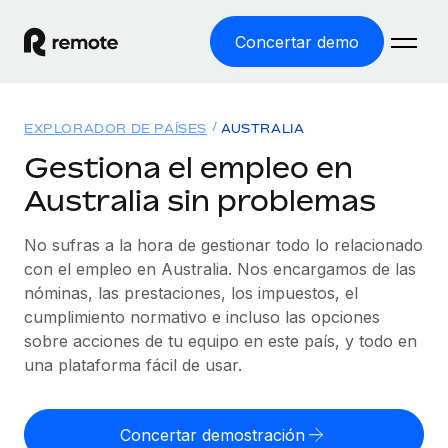
Concertar demo
Inicio
EXPLORADOR DE PAÍSES
AUSTRALIA
Productos
Gestiona el empleo en
Australia sin problemas
Soluciones
EMPLEO GLOBAL
Nómina global
No sufras a la hora de gestionar todo lo relacionado
Recursos
COBERTURA MUNDIAL
Gestiona las nóminas de forma sencilla y conforme a la
con el empleo en Australia. Nos encargamos de las
Explorador de países
legalidad.
nóminas, las prestaciones, los impuestos, el
Precios
HERRAMIENTAS Y CALCULADORAS
Consulta el soporte del empleo global según el país.
cumplimiento normativo e incluso las opciones
Employer of Record
Calculadora del riesgo de clasificación errónea
sobre acciones de tu equipo en este país, y todo en
Explorador estatal de EE. UU.
Expándete en todo el mundo sin gastar en entidades.
Consulta el riesgo de clasificación errónea por país.
una plataforma fácil de usar.
Simplifica la contratación en todos los estados de EE.
Español
Contractor of Record
Calculadora del coste por empleado
UU.
Contrata a autónomos en cualquier parte del mundo
Calcula lo que cuestan los empleados en total en
Concertar demostración
English
Comparador de Remote
cumpliendo la normativa.
cualquier país.