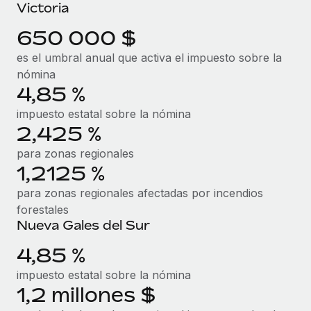
Explora el blog
Victoria
Proporciona dispositivos tecnológicos y contrólalos
en todo el mundo.
650 000 $
BLOG
es el umbral anual que activa el impuesto sobre la
Apertura de entidades
nómina
Abre entidades conforme a la legalidad enseguida.
Novedades de producto de Remote:
4,85 %
Integraciones con Gusto y Xero y Contractor
Movilidad y reubicación
Management Plus
impuesto estatal sobre la nómina
Reubica a los empleados con facilidad.
2,425 %
La misión de Remote sigue siendo ayudar a empresas de
todos los tamaños a contratar, gestionar y...
para zonas regionales
Prestaciones
1,2125 %
Gestiona las prestaciones de los empleados sin
Más información
complicaciones.
para zonas regionales afectadas por incendios
forestales
Pento se convierte en un empleador equitativo
Nueva Gales del Sur
con Remote
4,85 %
Gestionar las nóminas internamente es complicado. Tardas
impuesto estatal sobre la nómina
semanas en hacerlo manualmente y, al mes...
1,2 millones $
Más información