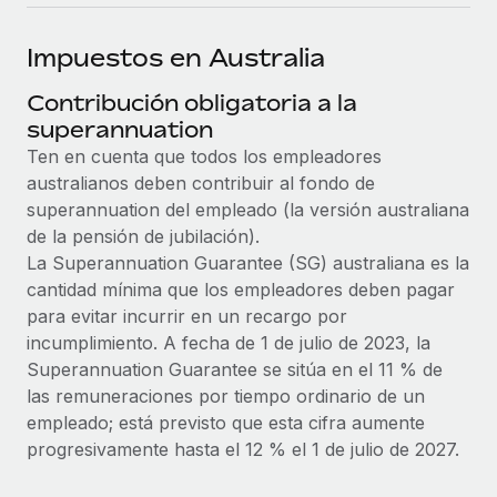
plataforma de forma flexible.
Sala de prensa
Integraciones
Impuestos en Australia
Asociarse
Optimiza los procesos con herramientas empresariales
Información sobre salarios y talento
Descubre oportunidades de colaborar con nosotros.
esenciales.
Contribución obligatoria a la
Centro de información
superannuation
Remote Build
Próximamente
Ten en cuenta que todos los empleadores
Consultoría de integraciones y automatización con IA.
Obtén ayuda
SERVICIOS
australianos deben contribuir al fondo de
superannuation del empleado (la versión australiana
Pregunta a un experto
Consulta todos los recursos
CASOS PRÁCTICOS
de la pensión de jubilación).
Obtén ayuda de gente experta en RR. HH. globales
La Superannuation Guarantee (SG) australiana es la
y cumplimiento normativo.
BLOG
cantidad mínima que los empleadores deben pagar
Comprobaciones de antecedentes
para evitar incurrir en un recargo por
Nómina global
Simplifica los procesos de cribado de candidatos.
incumplimiento. A fecha de 1 de julio de 2023, la
EOR y PEO
Superannuation Guarantee se sitúa en el 11 % de
Cumplimiento normativo
las remuneraciones por tiempo ordinario de un
Contractor Management
Adelántate a los riesgos de cumplimiento
empleado; está previsto que esta cifra aumente
normativo.
progresivamente hasta el 12 % el 1 de julio de 2027.
Impuestos
Gestión de dispositivos