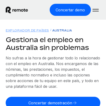
Concertar demo
Inicio
EXPLORADOR DE PAÍSES
AUSTRALIA
Productos
Gestiona el empleo en
Australia sin problemas
Soluciones
EMPLEO GLOBAL
Nómina global
No sufras a la hora de gestionar todo lo relacionado
Recursos
COBERTURA MUNDIAL
Gestiona las nóminas de forma sencilla y conforme a la
con el empleo en Australia. Nos encargamos de las
Explorador de países
legalidad.
nóminas, las prestaciones, los impuestos, el
Precios
HERRAMIENTAS Y CALCULADORAS
Consulta el soporte del empleo global según el país.
cumplimiento normativo e incluso las opciones
Employer of Record
Calculadora del riesgo de clasificación errónea
sobre acciones de tu equipo en este país, y todo en
Explorador estatal de EE. UU.
Expándete en todo el mundo sin gastar en entidades.
Consulta el riesgo de clasificación errónea por país.
una plataforma fácil de usar.
Simplifica la contratación en todos los estados de EE.
Español
Contractor of Record
Calculadora del coste por empleado
UU.
Contrata a autónomos en cualquier parte del mundo
Calcula lo que cuestan los empleados en total en
Concertar demostración
English
Comparador de Remote
cumpliendo la normativa.
cualquier país.