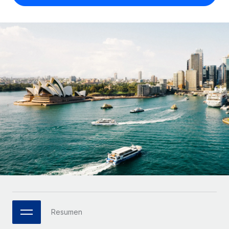
Compáranos con otras empresas.
Iniciar sesión
Contractor Management
Nederlands
Calculadora de pagos a autónomos
Integra y gestiona a autónomos globalmente.
Descubre opciones de divisas y tiempos de pago para
ETAPAS DE CRECIMIENTO
Français
autónomos globales.
PEO
Startups
Externaliza tareas laborales complejas.
Deutsch
Soluciones ágiles de RR. HH. globales y nóminas para
APRENDIZAJE CON REMOTE
empresas en crecimiento.
Español
Guías y recursos
INFRAESTRUCTURA
Mediana empresa
Conexión Remote
Casos prácticos
Amplía tu equipo con soluciones de RR. HH.
Italiano
Integra los RR. HH. en tus flujos de trabajo sin
personalizadas.
Glosario de RR. HH.
complicaciones.
Português (Portugal)
Empresa
Listas de verificación y plantillas
Plataforma
RR. HH. globales para grandes empresas.
日本語
Funciones esenciales de RR. HH. integradas para tu
Biblioteca de descripciones de puestos
equipo.
한국어
ASOCIARSE
Webinarios
Conectar
Nuevo
Socios tecnológicos estratégicos
Resumen
中文（简体）
Conecta cualquier herramienta de IA con Remote
Eventos
Integra la gestión de los RR. HH. globales en tu
mediante nuestro MCP.