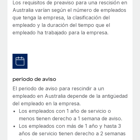
Explora el blog
Los requisitos de preaviso para una rescisión en
Proporciona dispositivos tecnológicos y contrólalos
Australia varían según el número de empleados
en todo el mundo.
que tenga la empresa, la clasificación del
BLOG
empleado y la duración del tiempo que el
Apertura de entidades
empleado ha trabajado para la empresa.
Abre entidades conforme a la legalidad enseguida.
Novedades de producto de Remote:
Integraciones con Gusto y Xero y Contractor
Movilidad y reubicación
Management Plus
Reubica a los empleados con facilidad.
La misión de Remote sigue siendo ayudar a empresas de
todos los tamaños a contratar, gestionar y...
Prestaciones
Gestiona las prestaciones de los empleados sin
Más información
periodo de aviso
complicaciones.
El periodo de aviso para rescindir a un
empleado en Australia depende de la antigüedad
Pento se convierte en un empleador equitativo
del empleado en la empresa.
con Remote
Los empleados con 1 año de servicio o
Gestionar las nóminas internamente es complicado. Tardas
menos tienen derecho a 1 semana de aviso.
semanas en hacerlo manualmente y, al mes...
Los empleados con más de 1 año y hasta 3
años de servicio tienen derecho a 2 semanas
Más información