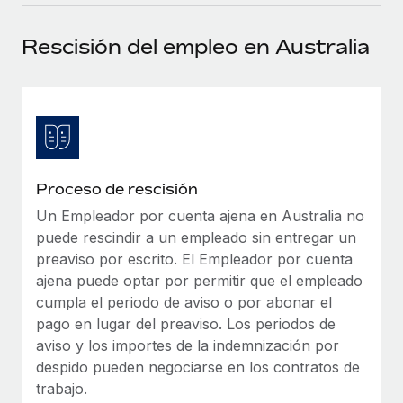
plataforma de forma flexible.
Sala de prensa
Integraciones
Rescisión del empleo en Australia
Asociarse
Optimiza los procesos con herramientas empresariales
Información sobre salarios y talento
Descubre oportunidades de colaborar con nosotros.
esenciales.
Centro de información
Remote Build
Próximamente
Consultoría de integraciones y automatización con IA.
Obtén ayuda
SERVICIOS
Pregunta a un experto
Consulta todos los recursos
Proceso de rescisión
CASOS PRÁCTICOS
Obtén ayuda de gente experta en RR. HH. globales
y cumplimiento normativo.
Un Empleador por cuenta ajena en Australia no
BLOG
puede rescindir a un empleado sin entregar un
Comprobaciones de antecedentes
Nómina global
preaviso por escrito. El Empleador por cuenta
Simplifica los procesos de cribado de candidatos.
ajena puede optar por permitir que el empleado
EOR y PEO
cumpla el periodo de aviso o por abonar el
Cumplimiento normativo
pago en lugar del preaviso. Los periodos de
Contractor Management
Adelántate a los riesgos de cumplimiento
aviso y los importes de la indemnización por
normativo.
despido pueden negociarse en los contratos de
Impuestos
trabajo.
Gestión de dispositivos