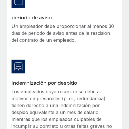
Explora el blog
Proporciona dispositivos tecnológicos y contrólalos
en todo el mundo.
periodo de aviso
BLOG
Apertura de entidades
Un empleador debe proporcionar al menos 30
Abre entidades conforme a la legalidad enseguida.
días de periodo de aviso antes de la rescisión
Novedades de producto de Remote:
Integraciones con Gusto y Xero y Contractor
del contrato de un empleado.
Movilidad y reubicación
Management Plus
Reubica a los empleados con facilidad.
La misión de Remote sigue siendo ayudar a empresas de
todos los tamaños a contratar, gestionar y...
Prestaciones
Gestiona las prestaciones de los empleados sin
Más información
complicaciones.
Indemnización por despido
Los empleados cuya rescisión se debe a
Pento se convierte en un empleador equitativo
con Remote
motivos empresariales (p. ej., redundancia)
tienen derecho a una indemnización por
Gestionar las nóminas internamente es complicado. Tardas
despido equivalente a un mes de salario,
semanas en hacerlo manualmente y, al mes...
mientras que los empleados culpables de
Más información
incumplir su contrato u otras faltas graves no