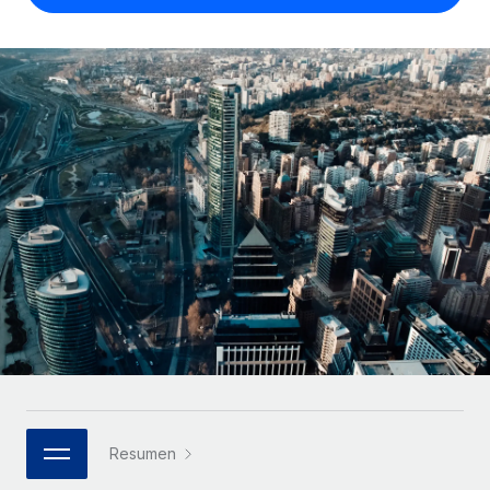
Compáranos con otras empresas.
Iniciar sesión
Contractor Management
Nederlands
Calculadora de pagos a autónomos
Integra y gestiona a autónomos globalmente.
Descubre opciones de divisas y tiempos de pago para
ETAPAS DE CRECIMIENTO
Français
autónomos globales.
PEO
Startups
Externaliza tareas laborales complejas.
Deutsch
Soluciones ágiles de RR. HH. globales y nóminas para
APRENDIZAJE CON REMOTE
empresas en crecimiento.
Español
Guías y recursos
INFRAESTRUCTURA
Mediana empresa
Conexión Remote
Casos prácticos
Amplía tu equipo con soluciones de RR. HH.
Italiano
Integra los RR. HH. en tus flujos de trabajo sin
personalizadas.
Glosario de RR. HH.
complicaciones.
Português (Portugal)
Empresa
Listas de verificación y plantillas
Plataforma
RR. HH. globales para grandes empresas.
日本語
Funciones esenciales de RR. HH. integradas para tu
Biblioteca de descripciones de puestos
equipo.
한국어
ASOCIARSE
Webinarios
Conectar
Nuevo
Socios tecnológicos estratégicos
Resumen
中文（简体）
Conecta cualquier herramienta de IA con Remote
Eventos
Integra la gestión de los RR. HH. globales en tu
mediante nuestro MCP.