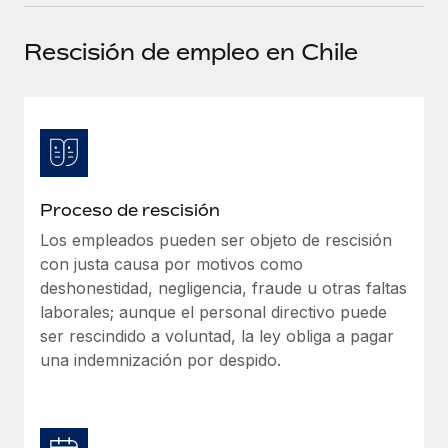
plataforma de forma flexible.
Sala de prensa
Integraciones
Rescisión de empleo en Chile
Asociarse
Optimiza los procesos con herramientas empresariales
Información sobre salarios y talento
Descubre oportunidades de colaborar con nosotros.
esenciales.
Centro de información
Remote Build
Próximamente
Consultoría de integraciones y automatización con IA.
Obtén ayuda
SERVICIOS
Pregunta a un experto
Consulta todos los recursos
Proceso de rescisión
CASOS PRÁCTICOS
Obtén ayuda de gente experta en RR. HH. globales
y cumplimiento normativo.
Los empleados pueden ser objeto de rescisión
BLOG
con justa causa por motivos como
Comprobaciones de antecedentes
Nómina global
deshonestidad, negligencia, fraude u otras faltas
Simplifica los procesos de cribado de candidatos.
laborales; aunque el personal directivo puede
EOR y PEO
ser rescindido a voluntad, la ley obliga a pagar
Cumplimiento normativo
una indemnización por despido.
Contractor Management
Adelántate a los riesgos de cumplimiento
normativo.
Impuestos
Gestión de dispositivos