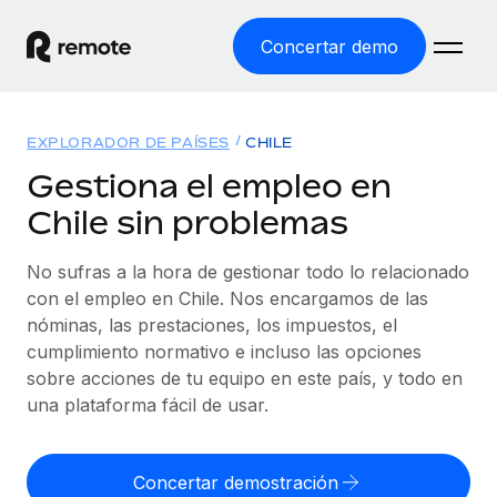
Concertar demo
Inicio
EXPLORADOR DE PAÍSES
CHILE
Productos
Gestiona el empleo en
Chile sin problemas
Soluciones
EMPLEO GLOBAL
Nómina global
No sufras a la hora de gestionar todo lo relacionado
Recursos
COBERTURA MUNDIAL
Gestiona las nóminas de forma sencilla y conforme a la
con el empleo en Chile. Nos encargamos de las
Explorador de países
legalidad.
nóminas, las prestaciones, los impuestos, el
Precios
HERRAMIENTAS Y CALCULADORAS
Consulta el soporte del empleo global según el país.
cumplimiento normativo e incluso las opciones
Employer of Record
Calculadora del riesgo de clasificación errónea
sobre acciones de tu equipo en este país, y todo en
Explorador estatal de EE. UU.
Expándete en todo el mundo sin gastar en entidades.
Consulta el riesgo de clasificación errónea por país.
una plataforma fácil de usar.
Simplifica la contratación en todos los estados de EE.
Español
Contractor of Record
Calculadora del coste por empleado
UU.
Contrata a autónomos en cualquier parte del mundo
Calcula lo que cuestan los empleados en total en
Concertar demostración
English
Comparador de Remote
cumpliendo la normativa.
cualquier país.