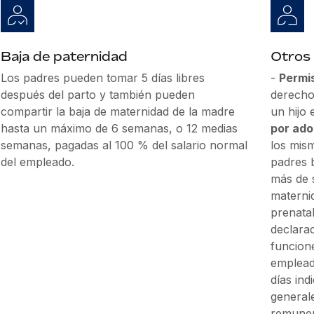
Baja de paternidad
Otros
Los padres pueden tomar 5 días libres
-
Permi
después del parto y también pueden
derecho
compartir la baja de maternidad de la madre
un hijo
hasta un máximo de 6 semanas, o 12 medias
por ado
semanas, pagadas al 100 % del salario normal
los mis
del empleado.
padres b
más de s
maternid
prenata
declara
funcion
emplead
días ind
general
remuner