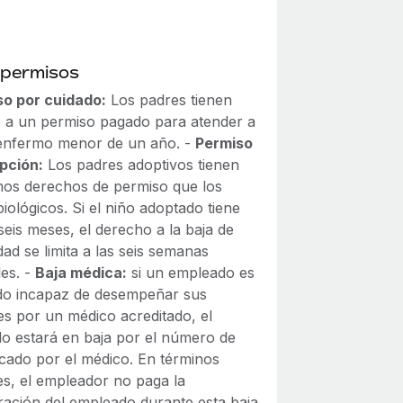
 permisos
so por cuidado:
Los padres tienen
 a un permiso pagado para atender a
 enfermo menor de un año. -
Permiso
pción:
Los padres adoptivos tienen
mos derechos de permiso que los
iológicos. Si el niño adoptado tiene
eis meses, el derecho a la baja de
ad se limita a las seis semanas
les. -
Baja médica:
si un empleado es
do incapaz de desempeñar sus
es por un médico acreditado, el
o estará en baja por el número de
icado por el médico. En términos
es, el empleador no paga la
ación del empleado durante esta baja