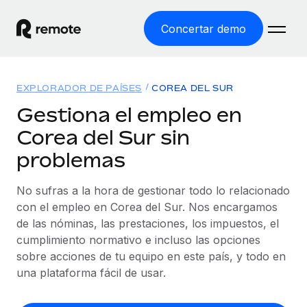
Concertar demo
Inicio
EXPLORADOR DE PAÍSES
COREA DEL SUR
Productos
Gestiona el empleo en
Corea del Sur sin
Soluciones
EMPLEO GLOBAL
problemas
Nómina global
Recursos
COBERTURA MUNDIAL
Gestiona las nóminas de forma sencilla y conforme a la
No sufras a la hora de gestionar todo lo relacionado
Explorador de países
legalidad.
Precios
con el empleo en Corea del Sur. Nos encargamos
HERRAMIENTAS Y CALCULADORAS
Consulta el soporte del empleo global según el país.
de las nóminas, las prestaciones, los impuestos, el
Employer of Record
Calculadora del riesgo de clasificación errónea
cumplimiento normativo e incluso las opciones
Explorador estatal de EE. UU.
Expándete en todo el mundo sin gastar en entidades.
Consulta el riesgo de clasificación errónea por país.
sobre acciones de tu equipo en este país, y todo en
Simplifica la contratación en todos los estados de EE.
Español
Contractor of Record
una plataforma fácil de usar.
Calculadora del coste por empleado
UU.
Contrata a autónomos en cualquier parte del mundo
Calcula lo que cuestan los empleados en total en
English
Comparador de Remote
cumpliendo la normativa.
cualquier país.