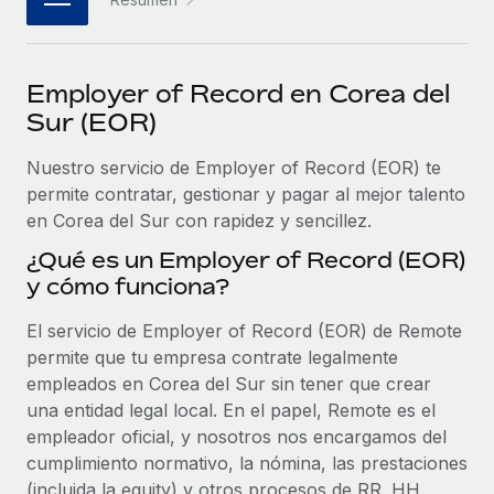
plataforma de forma flexible.
Sala de prensa
Integraciones
Asociarse
Optimiza los procesos con herramientas empresariales
Información sobre salarios y talento
Descubre oportunidades de colaborar con nosotros.
Employer of Record en Corea del
esenciales.
Centro de información
Sur (EOR)
Remote Build
Próximamente
Consultoría de integraciones y automatización con IA.
Obtén ayuda
Nuestro servicio de Employer of Record (EOR) te
SERVICIOS
permite contratar, gestionar y pagar al mejor talento
Pregunta a un experto
Consulta todos los recursos
en Corea del Sur con rapidez y sencillez.
CASOS PRÁCTICOS
Obtén ayuda de gente experta en RR. HH. globales
¿Qué es un Employer of Record (EOR)
y cumplimiento normativo.
BLOG
y cómo funciona?
Comprobaciones de antecedentes
Nómina global
El servicio de Employer of Record (EOR) de Remote
Simplifica los procesos de cribado de candidatos.
permite que tu empresa contrate legalmente
EOR y PEO
empleados en Corea del Sur sin tener que crear
Cumplimiento normativo
Contractor Management
una entidad legal local. En el papel, Remote es el
Adelántate a los riesgos de cumplimiento
empleador oficial, y nosotros nos encargamos del
normativo.
Impuestos
cumplimiento normativo, la nómina, las prestaciones
Gestión de dispositivos
(incluida la equity) y otros procesos de RR. HH.,