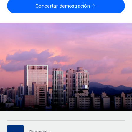
Compáranos con otras empresas.
Concertar demostración
Iniciar sesión
Contractor Management
Nederlands
Calculadora de pagos a autónomos
Integra y gestiona a autónomos globalmente.
Descubre opciones de divisas y tiempos de pago para
ETAPAS DE CRECIMIENTO
Français
autónomos globales.
PEO
Startups
Externaliza tareas laborales complejas.
Deutsch
Soluciones ágiles de RR. HH. globales y nóminas para
APRENDIZAJE CON REMOTE
empresas en crecimiento.
Español
Guías y recursos
INFRAESTRUCTURA
Mediana empresa
Conexión Remote
Casos prácticos
Amplía tu equipo con soluciones de RR. HH.
Italiano
Integra los RR. HH. en tus flujos de trabajo sin
personalizadas.
Glosario de RR. HH.
complicaciones.
Português (Portugal)
Empresa
Listas de verificación y plantillas
Plataforma
RR. HH. globales para grandes empresas.
日本語
Funciones esenciales de RR. HH. integradas para tu
Biblioteca de descripciones de puestos
equipo.
한국어
ASOCIARSE
Webinarios
Conectar
Nuevo
Socios tecnológicos estratégicos
中文（简体）
Conecta cualquier herramienta de IA con Remote
Eventos
Integra la gestión de los RR. HH. globales en tu
mediante nuestro MCP.
Resumen