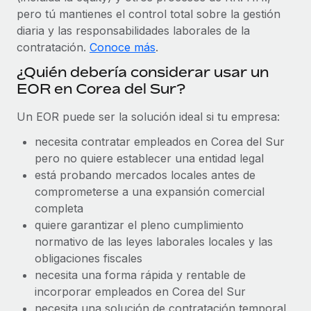
Explora el blog
Proporciona dispositivos tecnológicos y contrólalos
pero tú mantienes el control total sobre la gestión
en todo el mundo.
diaria y las responsabilidades laborales de la
contratación.
Conoce más
.
BLOG
Apertura de entidades
¿Quién debería considerar usar un
Abre entidades conforme a la legalidad enseguida.
Novedades de producto de Remote:
EOR en Corea del Sur?
Integraciones con Gusto y Xero y Contractor
Movilidad y reubicación
Management Plus
Un EOR puede ser la solución ideal si tu empresa:
Reubica a los empleados con facilidad.
La misión de Remote sigue siendo ayudar a empresas de
necesita contratar empleados en Corea del Sur
todos los tamaños a contratar, gestionar y...
Prestaciones
pero no quiere establecer una entidad legal
Gestiona las prestaciones de los empleados sin
Más información
está probando mercados locales antes de
complicaciones.
comprometerse a una expansión comercial
completa
Pento se convierte en un empleador equitativo
quiere garantizar el pleno cumplimiento
con Remote
normativo de las leyes laborales locales y las
obligaciones fiscales
Gestionar las nóminas internamente es complicado. Tardas
necesita una forma rápida y rentable de
semanas en hacerlo manualmente y, al mes...
incorporar empleados en Corea del Sur
Más información
necesita una solución de contratación temporal