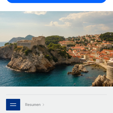
Compáranos con otras empresas.
Iniciar sesión
Contractor Management
Nederlands
Calculadora de pagos a autónomos
Integra y gestiona a autónomos globalmente.
Descubre opciones de divisas y tiempos de pago para
ETAPAS DE CRECIMIENTO
Français
autónomos globales.
PEO
Startups
Externaliza tareas laborales complejas.
Deutsch
Soluciones ágiles de RR. HH. globales y nóminas para
APRENDIZAJE CON REMOTE
empresas en crecimiento.
Español
Guías y recursos
INFRAESTRUCTURA
Mediana empresa
Conexión Remote
Casos prácticos
Amplía tu equipo con soluciones de RR. HH.
Italiano
Integra los RR. HH. en tus flujos de trabajo sin
personalizadas.
Glosario de RR. HH.
complicaciones.
Português (Portugal)
Empresa
Listas de verificación y plantillas
Plataforma
RR. HH. globales para grandes empresas.
日本語
Funciones esenciales de RR. HH. integradas para tu
Biblioteca de descripciones de puestos
equipo.
한국어
ASOCIARSE
Webinarios
Conectar
Nuevo
Socios tecnológicos estratégicos
Resumen
中文（简体）
Conecta cualquier herramienta de IA con Remote
Eventos
Integra la gestión de los RR. HH. globales en tu
mediante nuestro MCP.