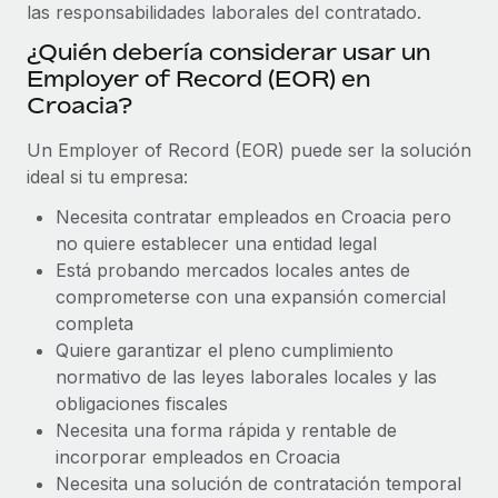
Explora el blog
las responsabilidades laborales del contratado.
Proporciona dispositivos tecnológicos y contrólalos
en todo el mundo.
¿Quién debería considerar usar un
Employer of Record (EOR) en
BLOG
Apertura de entidades
Croacia?
Abre entidades conforme a la legalidad enseguida.
Novedades de producto de Remote:
Un Employer of Record (EOR) puede ser la solución
Integraciones con Gusto y Xero y Contractor
Movilidad y reubicación
Management Plus
ideal si tu empresa:
Reubica a los empleados con facilidad.
La misión de Remote sigue siendo ayudar a empresas de
Necesita contratar empleados en Croacia pero
todos los tamaños a contratar, gestionar y...
no quiere establecer una entidad legal
Prestaciones
Está probando mercados locales antes de
Gestiona las prestaciones de los empleados sin
Más información
comprometerse con una expansión comercial
complicaciones.
completa
Quiere garantizar el pleno cumplimiento
Pento se convierte en un empleador equitativo
normativo de las leyes laborales locales y las
con Remote
obligaciones fiscales
Gestionar las nóminas internamente es complicado. Tardas
Necesita una forma rápida y rentable de
semanas en hacerlo manualmente y, al mes...
incorporar empleados en Croacia
Necesita una solución de contratación temporal
Más información