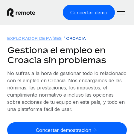
Concertar demo
Inicio
EXPLORADOR DE PAÍSES
CROACIA
Productos
Gestiona el empleo en
Croacia sin problemas
Soluciones
EMPLEO GLOBAL
Nómina global
No sufras a la hora de gestionar todo lo relacionado
Recursos
COBERTURA MUNDIAL
Gestiona las nóminas de forma sencilla y conforme a la
con el empleo en Croacia. Nos encargamos de las
Explorador de países
legalidad.
nóminas, las prestaciones, los impuestos, el
Precios
HERRAMIENTAS Y CALCULADORAS
Consulta el soporte del empleo global según el país.
cumplimiento normativo e incluso las opciones
Employer of Record
Calculadora del riesgo de clasificación errónea
sobre acciones de tu equipo en este país, y todo en
Explorador estatal de EE. UU.
Expándete en todo el mundo sin gastar en entidades.
Consulta el riesgo de clasificación errónea por país.
una plataforma fácil de usar.
Simplifica la contratación en todos los estados de EE.
Español
Contractor of Record
Calculadora del coste por empleado
UU.
Contrata a autónomos en cualquier parte del mundo
Calcula lo que cuestan los empleados en total en
Concertar demostración
English
Comparador de Remote
cumpliendo la normativa.
cualquier país.