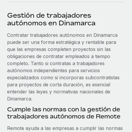
plataforma de forma flexible.
Sala de prensa
Integraciones
Gestión de trabajadores
Asociarse
Optimiza los procesos con herramientas empresariales
Información sobre salarios y talento
autónomos en Dinamarca
Descubre oportunidades de colaborar con nosotros.
esenciales.
Centro de información
Contratar trabajadores autónomos en Dinamarca
Remote Build
Próximamente
puede ser una forma estratégica y rentable para
Consultoría de integraciones y automatización con IA.
Obtén ayuda
SERVICIOS
que las empresas completen proyectos sin las
Pregunta a un experto
Consulta todos los recursos
obligaciones de contratar empleados a tiempo
CASOS PRÁCTICOS
Obtén ayuda de gente experta en RR. HH. globales
completo. Tanto si contratas a trabajadores
y cumplimiento normativo.
autónomos independientes para servicios
BLOG
especializados como si incorporas subcontratistas
Comprobaciones de antecedentes
para proyectos de corta duración, es esencial
Nómina global
Simplifica los procesos de cribado de candidatos.
entender las leyes y normativas nacionales de
EOR y PEO
Dinamarca.
Cumplimiento normativo
Cumple las normas con la gestión de
Contractor Management
Adelántate a los riesgos de cumplimiento
trabajadores autónomos de Remote
normativo.
Impuestos
Remote ayuda a las empresas a cumplir las normas
Gestión de dispositivos