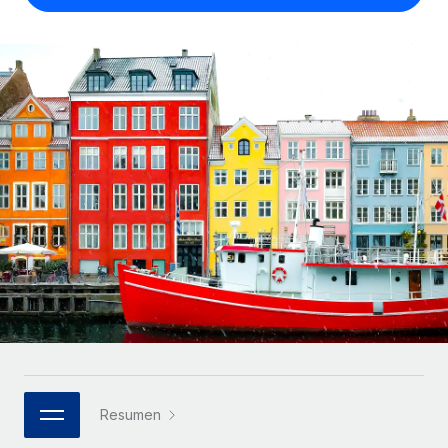
Compáranos con otras empresas.
Iniciar sesión
Contractor Management
Nederlands
Calculadora de pagos a autónomos
Integra y gestiona a autónomos globalmente.
Descubre opciones de divisas y tiempos de pago para
ETAPAS DE CRECIMIENTO
Français
autónomos globales.
PEO
Startups
Externaliza tareas laborales complejas.
Deutsch
Soluciones ágiles de RR. HH. globales y nóminas para
APRENDIZAJE CON REMOTE
empresas en crecimiento.
Español
Guías y recursos
INFRAESTRUCTURA
Mediana empresa
Conexión Remote
Casos prácticos
Amplía tu equipo con soluciones de RR. HH.
Italiano
Integra los RR. HH. en tus flujos de trabajo sin
personalizadas.
Glosario de RR. HH.
complicaciones.
Português (Portugal)
Empresa
Listas de verificación y plantillas
Plataforma
RR. HH. globales para grandes empresas.
日本語
Funciones esenciales de RR. HH. integradas para tu
Biblioteca de descripciones de puestos
equipo.
한국어
ASOCIARSE
Webinarios
Conectar
Nuevo
Socios tecnológicos estratégicos
Resumen
中文（简体）
Conecta cualquier herramienta de IA con Remote
Eventos
Integra la gestión de los RR. HH. globales en tu
mediante nuestro MCP.