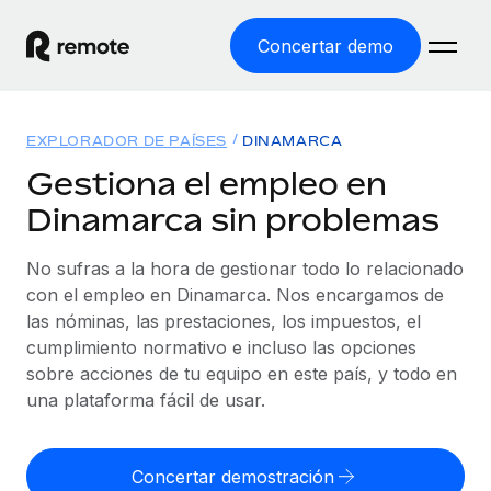
Concertar demo
Inicio
EXPLORADOR DE PAÍSES
DINAMARCA
Productos
Gestiona el empleo en
Dinamarca sin problemas
Soluciones
EMPLEO GLOBAL
Nómina global
No sufras a la hora de gestionar todo lo relacionado
Recursos
COBERTURA MUNDIAL
Gestiona las nóminas de forma sencilla y conforme a la
con el empleo en Dinamarca. Nos encargamos de
Explorador de países
legalidad.
las nóminas, las prestaciones, los impuestos, el
Precios
HERRAMIENTAS Y CALCULADORAS
Consulta el soporte del empleo global según el país.
cumplimiento normativo e incluso las opciones
Employer of Record
Calculadora del riesgo de clasificación errónea
sobre acciones de tu equipo en este país, y todo en
Explorador estatal de EE. UU.
Expándete en todo el mundo sin gastar en entidades.
Consulta el riesgo de clasificación errónea por país.
una plataforma fácil de usar.
Simplifica la contratación en todos los estados de EE.
Español
Contractor of Record
Calculadora del coste por empleado
UU.
Contrata a autónomos en cualquier parte del mundo
Calcula lo que cuestan los empleados en total en
Concertar demostración
English
Comparador de Remote
cumpliendo la normativa.
cualquier país.