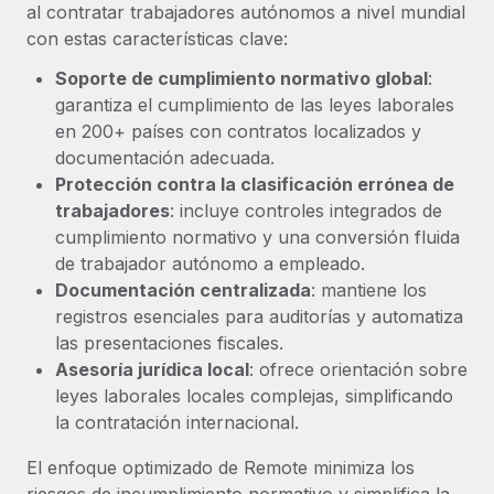
Explora el blog
al contratar trabajadores autónomos a nivel mundial
Proporciona dispositivos tecnológicos y contrólalos
con estas características clave:
en todo el mundo.
Soporte de cumplimiento normativo global
:
BLOG
Apertura de entidades
garantiza el cumplimiento de las leyes laborales
Abre entidades conforme a la legalidad enseguida.
Novedades de producto de Remote:
en 200+ países con contratos localizados y
Integraciones con Gusto y Xero y Contractor
documentación adecuada.
Movilidad y reubicación
Management Plus
Protección contra la clasificación errónea de
Reubica a los empleados con facilidad.
La misión de Remote sigue siendo ayudar a empresas de
trabajadores
: incluye controles integrados de
todos los tamaños a contratar, gestionar y...
cumplimiento normativo y una conversión fluida
Prestaciones
de trabajador autónomo a empleado.
Gestiona las prestaciones de los empleados sin
Más información
Documentación centralizada
: mantiene los
complicaciones.
registros esenciales para auditorías y automatiza
las presentaciones fiscales.
Pento se convierte en un empleador equitativo
Asesoría jurídica local
: ofrece orientación sobre
con Remote
leyes laborales locales complejas, simplificando
Gestionar las nóminas internamente es complicado. Tardas
la contratación internacional.
semanas en hacerlo manualmente y, al mes...
El enfoque optimizado de Remote minimiza los
Más información
riesgos de incumplimiento normativo y simplifica la