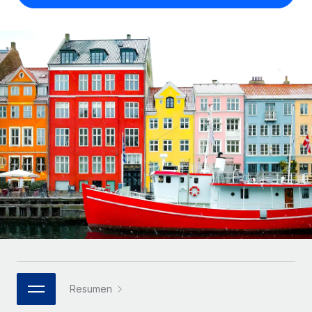
Compáranos con otras empresas.
Iniciar sesión
Contractor Management
Nederlands
Calculadora de pagos a autónomos
Integra y gestiona a autónomos globalmente.
Descubre opciones de divisas y tiempos de pago para
ETAPAS DE CRECIMIENTO
Français
autónomos globales.
PEO
Startups
Externaliza tareas laborales complejas.
Deutsch
Soluciones ágiles de RR. HH. globales y nóminas para
APRENDIZAJE CON REMOTE
empresas en crecimiento.
Español
Guías y recursos
INFRAESTRUCTURA
Mediana empresa
Conexión Remote
Casos prácticos
Amplía tu equipo con soluciones de RR. HH.
Italiano
Integra los RR. HH. en tus flujos de trabajo sin
personalizadas.
Glosario de RR. HH.
complicaciones.
Português (Portugal)
Empresa
Listas de verificación y plantillas
Plataforma
RR. HH. globales para grandes empresas.
日本語
Funciones esenciales de RR. HH. integradas para tu
Biblioteca de descripciones de puestos
equipo.
한국어
ASOCIARSE
Webinarios
Conectar
Nuevo
Socios tecnológicos estratégicos
Resumen
中文（简体）
Conecta cualquier herramienta de IA con Remote
Eventos
Integra la gestión de los RR. HH. globales en tu
mediante nuestro MCP.