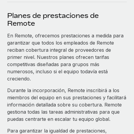
plataforma de forma flexible.
Sala de prensa
Integraciones
Planes de prestaciones de
Asociarse
Optimiza los procesos con herramientas empresariales
Información sobre salarios y talento
Remote
Descubre oportunidades de colaborar con nosotros.
esenciales.
Centro de información
En Remote, ofrecemos prestaciones a medida para
Remote Build
Próximamente
garantizar que todos los empleados de Remote
Consultoría de integraciones y automatización con IA.
Obtén ayuda
SERVICIOS
reciban cobertura integral de proveedores de
Pregunta a un experto
Consulta todos los recursos
primer nivel. Nuestros planes ofrecen tarifas
CASOS PRÁCTICOS
Obtén ayuda de gente experta en RR. HH. globales
competitivas diseñadas para grupos más
y cumplimiento normativo.
numerosos, incluso si el equipo todavía está
BLOG
creciendo.
Comprobaciones de antecedentes
Nómina global
Durante la incorporación, Remote inscribirá a los
Simplifica los procesos de cribado de candidatos.
miembros del equipo en sus prestaciones y facilitará
EOR y PEO
Cumplimiento normativo
información detallada sobre su cobertura. Remote
Contractor Management
gestiona todas las tareas administrativas para que
Adelántate a los riesgos de cumplimiento
puedas centrarte en escalar tu equipo global.
normativo.
Impuestos
Para garantizar la igualdad de prestaciones,
Gestión de dispositivos