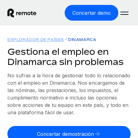
Concertar demo
Inicio
EXPLORADOR DE PAÍSES
DINAMARCA
Productos
Gestiona el empleo en
Dinamarca sin problemas
Soluciones
EMPLEO GLOBAL
Nómina global
No sufras a la hora de gestionar todo lo relacionado
Recursos
COBERTURA MUNDIAL
Gestiona las nóminas de forma sencilla y conforme a la
con el empleo en Dinamarca. Nos encargamos de
Explorador de países
legalidad.
las nóminas, las prestaciones, los impuestos, el
Precios
HERRAMIENTAS Y CALCULADORAS
Consulta el soporte del empleo global según el país.
cumplimiento normativo e incluso las opciones
Employer of Record
Calculadora del riesgo de clasificación errónea
sobre acciones de tu equipo en este país, y todo en
Explorador estatal de EE. UU.
Expándete en todo el mundo sin gastar en entidades.
Consulta el riesgo de clasificación errónea por país.
una plataforma fácil de usar.
Simplifica la contratación en todos los estados de EE.
Español
Contractor of Record
Calculadora del coste por empleado
UU.
Contrata a autónomos en cualquier parte del mundo
Calcula lo que cuestan los empleados en total en
Concertar demostración
English
Comparador de Remote
cumpliendo la normativa.
cualquier país.