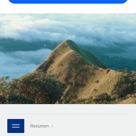
Compáranos con otras empresas.
Iniciar sesión
Contractor Management
Nederlands
Calculadora de pagos a autónomos
Integra y gestiona a autónomos globalmente.
Descubre opciones de divisas y tiempos de pago para
ETAPAS DE CRECIMIENTO
Français
autónomos globales.
PEO
Startups
Externaliza tareas laborales complejas.
Deutsch
Soluciones ágiles de RR. HH. globales y nóminas para
APRENDIZAJE CON REMOTE
empresas en crecimiento.
Español
Guías y recursos
INFRAESTRUCTURA
Mediana empresa
Conexión Remote
Casos prácticos
Amplía tu equipo con soluciones de RR. HH.
Italiano
Integra los RR. HH. en tus flujos de trabajo sin
personalizadas.
Glosario de RR. HH.
complicaciones.
Português (Portugal)
Empresa
Listas de verificación y plantillas
Plataforma
RR. HH. globales para grandes empresas.
日本語
Funciones esenciales de RR. HH. integradas para tu
Biblioteca de descripciones de puestos
equipo.
한국어
ASOCIARSE
Webinarios
Conectar
Nuevo
Socios tecnológicos estratégicos
Resumen
中文（简体）
Conecta cualquier herramienta de IA con Remote
Eventos
Integra la gestión de los RR. HH. globales en tu
mediante nuestro MCP.