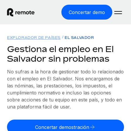
Concertar demo
Inicio
EXPLORADOR DE PAÍSES
EL SALVADOR
Productos
Gestiona el empleo en El
Salvador sin problemas
Soluciones
EMPLEO GLOBAL
Nómina global
No sufras a la hora de gestionar todo lo relacionado
Recursos
COBERTURA MUNDIAL
Gestiona las nóminas de forma sencilla y conforme a la
con el empleo en El Salvador. Nos encargamos de
Explorador de países
legalidad.
las nóminas, las prestaciones, los impuestos, el
Precios
HERRAMIENTAS Y CALCULADORAS
Consulta el soporte del empleo global según el país.
cumplimiento normativo e incluso las opciones
Employer of Record
Calculadora del riesgo de clasificación errónea
sobre acciones de tu equipo en este país, y todo en
Explorador estatal de EE. UU.
Expándete en todo el mundo sin gastar en entidades.
Consulta el riesgo de clasificación errónea por país.
una plataforma fácil de usar.
Simplifica la contratación en todos los estados de EE.
Español
Contractor of Record
Calculadora del coste por empleado
UU.
Contrata a autónomos en cualquier parte del mundo
Calcula lo que cuestan los empleados en total en
Concertar demostración
English
Comparador de Remote
cumpliendo la normativa.
cualquier país.