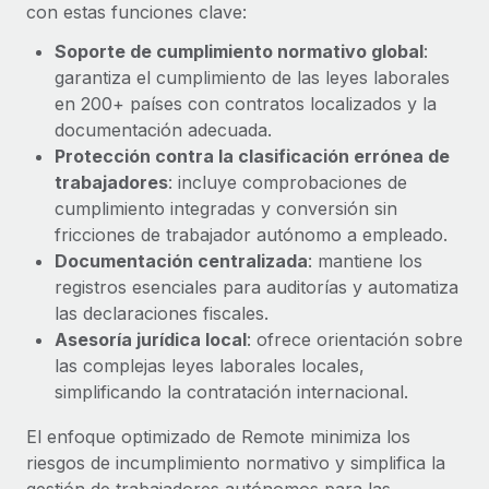
Explora el blog
con estas funciones clave:
Proporciona dispositivos tecnológicos y contrólalos
en todo el mundo.
Soporte de cumplimiento normativo global
:
garantiza el cumplimiento de las leyes laborales
BLOG
Apertura de entidades
en 200+ países con contratos localizados y la
Abre entidades conforme a la legalidad enseguida.
Novedades de producto de Remote:
documentación adecuada.
Integraciones con Gusto y Xero y Contractor
Protección contra la clasificación errónea de
Movilidad y reubicación
Management Plus
trabajadores
: incluye comprobaciones de
Reubica a los empleados con facilidad.
La misión de Remote sigue siendo ayudar a empresas de
cumplimiento integradas y conversión sin
todos los tamaños a contratar, gestionar y...
fricciones de trabajador autónomo a empleado.
Prestaciones
Documentación centralizada
: mantiene los
Gestiona las prestaciones de los empleados sin
Más información
registros esenciales para auditorías y automatiza
complicaciones.
las declaraciones fiscales.
Asesoría jurídica local
: ofrece orientación sobre
Pento se convierte en un empleador equitativo
las complejas leyes laborales locales,
con Remote
simplificando la contratación internacional.
Gestionar las nóminas internamente es complicado. Tardas
semanas en hacerlo manualmente y, al mes...
El enfoque optimizado de Remote minimiza los
riesgos de incumplimiento normativo y simplifica la
Más información
gestión de trabajadores autónomos para las