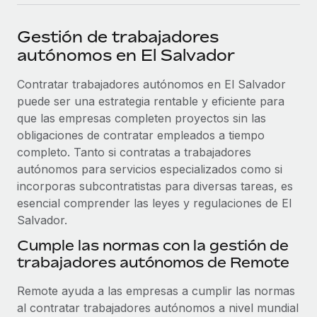
plataforma de forma flexible.
Sala de prensa
Integraciones
Gestión de trabajadores
Asociarse
Optimiza los procesos con herramientas empresariales
Información sobre salarios y talento
autónomos en El Salvador
Descubre oportunidades de colaborar con nosotros.
esenciales.
Centro de información
Contratar trabajadores autónomos en El Salvador
Remote Build
Próximamente
puede ser una estrategia rentable y eficiente para
Consultoría de integraciones y automatización con IA.
Obtén ayuda
SERVICIOS
que las empresas completen proyectos sin las
Pregunta a un experto
Consulta todos los recursos
obligaciones de contratar empleados a tiempo
CASOS PRÁCTICOS
Obtén ayuda de gente experta en RR. HH. globales
completo. Tanto si contratas a trabajadores
y cumplimiento normativo.
autónomos para servicios especializados como si
BLOG
incorporas subcontratistas para diversas tareas, es
Comprobaciones de antecedentes
esencial comprender las leyes y regulaciones de El
Nómina global
Simplifica los procesos de cribado de candidatos.
Salvador.
EOR y PEO
Cumple las normas con la gestión de
Cumplimiento normativo
trabajadores autónomos de Remote
Contractor Management
Adelántate a los riesgos de cumplimiento
normativo.
Impuestos
Remote ayuda a las empresas a cumplir las normas
al contratar trabajadores autónomos a nivel mundial
Gestión de dispositivos