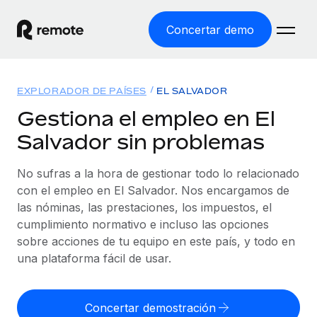
Concertar demo
Inicio
EXPLORADOR DE PAÍSES
EL SALVADOR
Productos
Gestiona el empleo en El
Salvador sin problemas
Soluciones
EMPLEO GLOBAL
Nómina global
No sufras a la hora de gestionar todo lo relacionado
Recursos
COBERTURA MUNDIAL
Gestiona las nóminas de forma sencilla y conforme a la
con el empleo en El Salvador. Nos encargamos de
Explorador de países
legalidad.
las nóminas, las prestaciones, los impuestos, el
Precios
HERRAMIENTAS Y CALCULADORAS
Consulta el soporte del empleo global según el país.
cumplimiento normativo e incluso las opciones
Employer of Record
Calculadora del riesgo de clasificación errónea
sobre acciones de tu equipo en este país, y todo en
Explorador estatal de EE. UU.
Expándete en todo el mundo sin gastar en entidades.
Consulta el riesgo de clasificación errónea por país.
una plataforma fácil de usar.
Simplifica la contratación en todos los estados de EE.
Español
Contractor of Record
Calculadora del coste por empleado
UU.
Contrata a autónomos en cualquier parte del mundo
Calcula lo que cuestan los empleados en total en
Concertar demostración
English
Comparador de Remote
cumpliendo la normativa.
cualquier país.