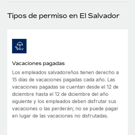
plataforma de forma flexible.
Sala de prensa
Integraciones
Tipos de permiso en El Salvador
Asociarse
Optimiza los procesos con herramientas empresariales
Información sobre salarios y talento
Descubre oportunidades de colaborar con nosotros.
esenciales.
Centro de información
Remote Build
Próximamente
Consultoría de integraciones y automatización con IA.
Obtén ayuda
SERVICIOS
Pregunta a un experto
Consulta todos los recursos
Vacaciones pagadas
CASOS PRÁCTICOS
Obtén ayuda de gente experta en RR. HH. globales
y cumplimiento normativo.
Los empleados salvadoreños tienen derecho a
BLOG
15 días de vacaciones pagadas cada año. Las
Comprobaciones de antecedentes
Nómina global
vacaciones pagadas se cuentan desde el 12 de
Simplifica los procesos de cribado de candidatos.
diciembre hasta el 12 de diciembre del año
EOR y PEO
siguiente y los empleados deben disfrutar sus
Cumplimiento normativo
vacaciones o las perderán; no se puede pagar
Contractor Management
Adelántate a los riesgos de cumplimiento
en lugar de las vacaciones no disfrutadas.
normativo.
Impuestos
Gestión de dispositivos