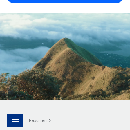
Compáranos con otras empresas.
Iniciar sesión
Contractor Management
Nederlands
Calculadora de pagos a autónomos
Integra y gestiona a autónomos globalmente.
Descubre opciones de divisas y tiempos de pago para
ETAPAS DE CRECIMIENTO
Français
autónomos globales.
PEO
Startups
Externaliza tareas laborales complejas.
Deutsch
Soluciones ágiles de RR. HH. globales y nóminas para
APRENDIZAJE CON REMOTE
empresas en crecimiento.
Español
Guías y recursos
INFRAESTRUCTURA
Mediana empresa
Conexión Remote
Casos prácticos
Amplía tu equipo con soluciones de RR. HH.
Italiano
Integra los RR. HH. en tus flujos de trabajo sin
personalizadas.
Glosario de RR. HH.
complicaciones.
Português (Portugal)
Empresa
Listas de verificación y plantillas
Plataforma
RR. HH. globales para grandes empresas.
日本語
Funciones esenciales de RR. HH. integradas para tu
Biblioteca de descripciones de puestos
equipo.
한국어
ASOCIARSE
Webinarios
Conectar
Nuevo
Socios tecnológicos estratégicos
Resumen
中文（简体）
Conecta cualquier herramienta de IA con Remote
Eventos
Integra la gestión de los RR. HH. globales en tu
mediante nuestro MCP.