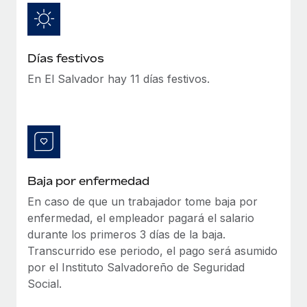
Explora el blog
Proporciona dispositivos tecnológicos y contrólalos
en todo el mundo.
BLOG
Días festivos
Apertura de entidades
Abre entidades conforme a la legalidad enseguida.
En El Salvador hay 11 días festivos.
Novedades de producto de Remote:
Integraciones con Gusto y Xero y Contractor
Movilidad y reubicación
Management Plus
Reubica a los empleados con facilidad.
La misión de Remote sigue siendo ayudar a empresas de
todos los tamaños a contratar, gestionar y...
Prestaciones
Gestiona las prestaciones de los empleados sin
Más información
Baja por enfermedad
complicaciones.
En caso de que un trabajador tome baja por
enfermedad, el empleador pagará el salario
Pento se convierte en un empleador equitativo
con Remote
durante los primeros 3 días de la baja.
Transcurrido ese periodo, el pago será asumido
Gestionar las nóminas internamente es complicado. Tardas
por el Instituto Salvadoreño de Seguridad
semanas en hacerlo manualmente y, al mes...
Social.
Más información