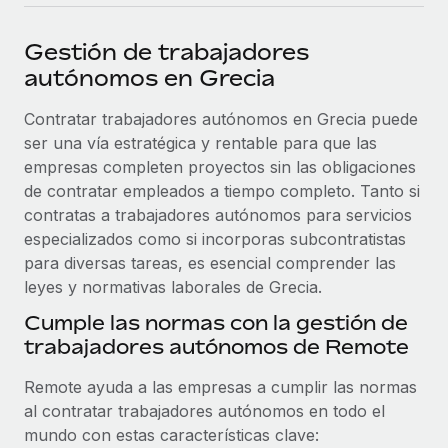
plataforma de forma flexible.
Sala de prensa
Integraciones
Gestión de trabajadores
Asociarse
Optimiza los procesos con herramientas empresariales
Información sobre salarios y talento
autónomos en Grecia
Descubre oportunidades de colaborar con nosotros.
esenciales.
Centro de información
Contratar trabajadores autónomos en Grecia puede
Remote Build
Próximamente
ser una vía estratégica y rentable para que las
Consultoría de integraciones y automatización con IA.
Obtén ayuda
SERVICIOS
empresas completen proyectos sin las obligaciones
Pregunta a un experto
Consulta todos los recursos
de contratar empleados a tiempo completo. Tanto si
CASOS PRÁCTICOS
Obtén ayuda de gente experta en RR. HH. globales
contratas a trabajadores autónomos para servicios
y cumplimiento normativo.
especializados como si incorporas subcontratistas
BLOG
para diversas tareas, es esencial comprender las
Comprobaciones de antecedentes
leyes y normativas laborales de Grecia.
Nómina global
Simplifica los procesos de cribado de candidatos.
Cumple las normas con la gestión de
EOR y PEO
trabajadores autónomos de Remote
Cumplimiento normativo
Contractor Management
Adelántate a los riesgos de cumplimiento
Remote ayuda a las empresas a cumplir las normas
normativo.
Impuestos
al contratar trabajadores autónomos en todo el
mundo con estas características clave:
Gestión de dispositivos