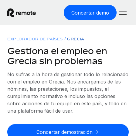
Concertar demo
Inicio
EXPLORADOR DE PAÍSES
GRECIA
Productos
Gestiona el empleo en
Grecia sin problemas
Soluciones
EMPLEO GLOBAL
Nómina global
No sufras a la hora de gestionar todo lo relacionado
Recursos
COBERTURA MUNDIAL
Gestiona las nóminas de forma sencilla y conforme a la
con el empleo en Grecia. Nos encargamos de las
Explorador de países
legalidad.
nóminas, las prestaciones, los impuestos, el
Precios
HERRAMIENTAS Y CALCULADORAS
Consulta el soporte del empleo global según el país.
cumplimiento normativo e incluso las opciones
Employer of Record
Calculadora del riesgo de clasificación errónea
sobre acciones de tu equipo en este país, y todo en
Explorador estatal de EE. UU.
Expándete en todo el mundo sin gastar en entidades.
Consulta el riesgo de clasificación errónea por país.
una plataforma fácil de usar.
Simplifica la contratación en todos los estados de EE.
Español
Contractor of Record
Calculadora del coste por empleado
UU.
Contrata a autónomos en cualquier parte del mundo
Calcula lo que cuestan los empleados en total en
Concertar demostración
English
Comparador de Remote
cumpliendo la normativa.
cualquier país.