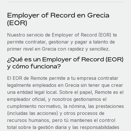
plataforma de forma flexible.
Sala de prensa
Integraciones
Employer of Record en Grecia
Asociarse
Optimiza los procesos con herramientas empresariales
Información sobre salarios y talento
(EOR)
Descubre oportunidades de colaborar con nosotros.
esenciales.
Centro de información
Nuestro servicio de Employer of Record (EOR) te
Remote Build
Próximamente
permite contratar, gestionar y pagar a talento de
Consultoría de integraciones y automatización con IA.
Obtén ayuda
SERVICIOS
primer nivel en Grecia con rapidez y sencillez.
Pregunta a un experto
Consulta todos los recursos
¿Qué es un Employer of Record (EOR)
CASOS PRÁCTICOS
Obtén ayuda de gente experta en RR. HH. globales
y cómo funciona?
y cumplimiento normativo.
BLOG
El EOR de Remote permite a tu empresa contratar
Comprobaciones de antecedentes
Nómina global
legalmente empleados en Grecia sin tener que crear
Simplifica los procesos de cribado de candidatos.
una entidad legal local. Sobre el papel, Remote es el
EOR y PEO
empleador oficial, y nosotros gestionamos el
Cumplimiento normativo
cumplimiento normativo, la nómina, las prestaciones
Contractor Management
Adelántate a los riesgos de cumplimiento
(incluidas las acciones) y otros procesos de
normativo.
Impuestos
recursos humanos, pero tú mantienes el control
total sobre la gestión diaria y las responsabilidades
Gestión de dispositivos