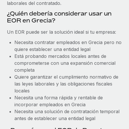
Explora el blog
laborales del contratado.
Proporciona dispositivos tecnológicos y contrólalos
en todo el mundo.
¿Quién debería considerar usar un
EOR en Grecia?
BLOG
Apertura de entidades
Abre entidades conforme a la legalidad enseguida.
Un EOR puede ser la solución ideal si tu empresa:
Novedades de producto de Remote:
Integraciones con Gusto y Xero y Contractor
Necesita contratar empleados en Grecia pero no
Movilidad y reubicación
Management Plus
quiere establecer una entidad legal
Reubica a los empleados con facilidad.
La misión de Remote sigue siendo ayudar a empresas de
Está probando mercados locales antes de
todos los tamaños a contratar, gestionar y...
comprometerse con una expansión comercial
Prestaciones
completa
Gestiona las prestaciones de los empleados sin
Más información
Quiere garantizar el cumplimiento normativo de
complicaciones.
las leyes laborales y las obligaciones fiscales
locales
Pento se convierte en un empleador equitativo
Necesita una forma rápida y rentable de
con Remote
incorporar empleados en Grecia
Gestionar las nóminas internamente es complicado. Tardas
Necesita una solución de contratación temporal
semanas en hacerlo manualmente y, al mes...
antes de establecer una entidad legal
Más información