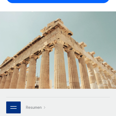
Compáranos con otras empresas.
Iniciar sesión
Contractor Management
Nederlands
Calculadora de pagos a autónomos
Integra y gestiona a autónomos globalmente.
Descubre opciones de divisas y tiempos de pago para
ETAPAS DE CRECIMIENTO
Français
autónomos globales.
PEO
Startups
Externaliza tareas laborales complejas.
Deutsch
Soluciones ágiles de RR. HH. globales y nóminas para
APRENDIZAJE CON REMOTE
empresas en crecimiento.
Español
Guías y recursos
INFRAESTRUCTURA
Mediana empresa
Conexión Remote
Casos prácticos
Amplía tu equipo con soluciones de RR. HH.
Italiano
Integra los RR. HH. en tus flujos de trabajo sin
personalizadas.
Glosario de RR. HH.
complicaciones.
Português (Portugal)
Empresa
Listas de verificación y plantillas
Plataforma
RR. HH. globales para grandes empresas.
日本語
Funciones esenciales de RR. HH. integradas para tu
Biblioteca de descripciones de puestos
equipo.
한국어
ASOCIARSE
Webinarios
Conectar
Nuevo
Socios tecnológicos estratégicos
Resumen
中文（简体）
Conecta cualquier herramienta de IA con Remote
Eventos
Integra la gestión de los RR. HH. globales en tu
mediante nuestro MCP.