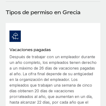
plataforma de forma flexible.
Sala de prensa
Integraciones
Tipos de permiso en Grecia
Asociarse
Optimiza los procesos con herramientas empresariales
Información sobre salarios y talento
Descubre oportunidades de colaborar con nosotros.
esenciales.
Centro de información
Remote Build
Próximamente
Consultoría de integraciones y automatización con IA.
Obtén ayuda
SERVICIOS
Pregunta a un experto
Consulta todos los recursos
Vacaciones pagadas
CASOS PRÁCTICOS
Obtén ayuda de gente experta en RR. HH. globales
y cumplimiento normativo.
Después de trabajar con un empleador durante
BLOG
Colaboración estratégica de Reverse Tech con
un año completo, los empleados tienen derecho
Remote para gestionar a autónomos y las
Comprobaciones de antecedentes
Nómina global
a un máximo de 26 días de vacaciones pagadas
nóminas
Simplifica los procesos de cribado de candidatos.
al año. La cifra final depende de su antigüedad
EOR y PEO
Reverse Tech en resumen La startup de salud y bienestar
en la organización del empleador. Los
Cumplimiento normativo
Reverse Tech se asoció con Remote para...
empleados que trabajan una semana de cinco
Contractor Management
Adelántate a los riesgos de cumplimiento
días obtienen 20 días de vacaciones
Más información
normativo.
prorrateados al año, que aumentan en un día,
Impuestos
hasta alcanzar 22 días, por cada año que el
Gestión de dispositivos