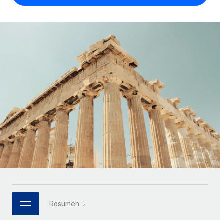
Compáranos con otras empresas.
Iniciar sesión
Contractor Management
Nederlands
Calculadora de pagos a autónomos
Integra y gestiona a autónomos globalmente.
Descubre opciones de divisas y tiempos de pago para
ETAPAS DE CRECIMIENTO
Français
autónomos globales.
PEO
Startups
Externaliza tareas laborales complejas.
Deutsch
Soluciones ágiles de RR. HH. globales y nóminas para
APRENDIZAJE CON REMOTE
empresas en crecimiento.
Español
Guías y recursos
INFRAESTRUCTURA
Mediana empresa
Conexión Remote
Casos prácticos
Amplía tu equipo con soluciones de RR. HH.
Italiano
Integra los RR. HH. en tus flujos de trabajo sin
personalizadas.
Glosario de RR. HH.
complicaciones.
Português (Portugal)
Empresa
Listas de verificación y plantillas
Plataforma
RR. HH. globales para grandes empresas.
日本語
Funciones esenciales de RR. HH. integradas para tu
Biblioteca de descripciones de puestos
equipo.
한국어
ASOCIARSE
Webinarios
Conectar
Nuevo
Socios tecnológicos estratégicos
Resumen
中文（简体）
Conecta cualquier herramienta de IA con Remote
Eventos
Integra la gestión de los RR. HH. globales en tu
mediante nuestro MCP.