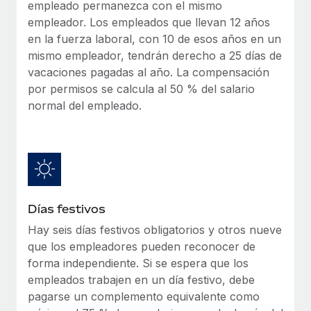
Explora el blog
empleado permanezca con el mismo
Cómo el personal de Weaviate, empresa
Proporciona dispositivos tecnológicos y contrólalos
empleador. Los empleados que llevan 12 años
pionera en IA, ha crecido un 120 % con Remote
en todo el mundo.
en la fuerza laboral, con 10 de esos años en un
Weaviate en resumen Weaviate crea infraestructuras de
BLOG
mismo empleador, tendrán derecho a 25 días de
Apertura de entidades
código abierto basadas en la inteligencia...
vacaciones pagadas al año. La compensación
Abre entidades conforme a la legalidad enseguida.
Novedades de producto de Remote:
por permisos se calcula al 50 % del salario
Más información
Integraciones con Gusto y Xero y Contractor
normal del empleado.
Movilidad y reubicación
Management Plus
Reubica a los empleados con facilidad.
La misión de Remote sigue siendo ayudar a empresas de
todos los tamaños a contratar, gestionar y...
Prestaciones
Gestiona las prestaciones de los empleados sin
Más información
complicaciones.
Días festivos
Pento se convierte en un empleador equitativo
Hay seis días festivos obligatorios y otros nueve
con Remote
que los empleadores pueden reconocer de
Gestionar las nóminas internamente es complicado. Tardas
forma independiente. Si se espera que los
semanas en hacerlo manualmente y, al mes...
empleados trabajen en un día festivo, debe
pagarse un complemento equivalente como
Más información