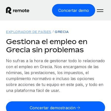
Concertar demo
Inicio
EXPLORADOR DE PAÍSES
GRECIA
Productos
Gestiona el empleo en
Grecia sin problemas
Soluciones
EMPLEO GLOBAL
Nómina global
No sufras a la hora de gestionar todo lo relacionado
Recursos
COBERTURA MUNDIAL
Gestiona las nóminas de forma sencilla y conforme a la
con el empleo en Grecia. Nos encargamos de las
Explorador de países
legalidad.
nóminas, las prestaciones, los impuestos, el
Precios
HERRAMIENTAS Y CALCULADORAS
Consulta el soporte del empleo global según el país.
cumplimiento normativo e incluso las opciones
Employer of Record
Calculadora del riesgo de clasificación errónea
sobre acciones de tu equipo en este país, y todo en
Explorador estatal de EE. UU.
Expándete en todo el mundo sin gastar en entidades.
Consulta el riesgo de clasificación errónea por país.
una plataforma fácil de usar.
Simplifica la contratación en todos los estados de EE.
Español
Contractor of Record
Calculadora del coste por empleado
UU.
Contrata a autónomos en cualquier parte del mundo
Calcula lo que cuestan los empleados en total en
Concertar demostración
English
Comparador de Remote
cumpliendo la normativa.
cualquier país.