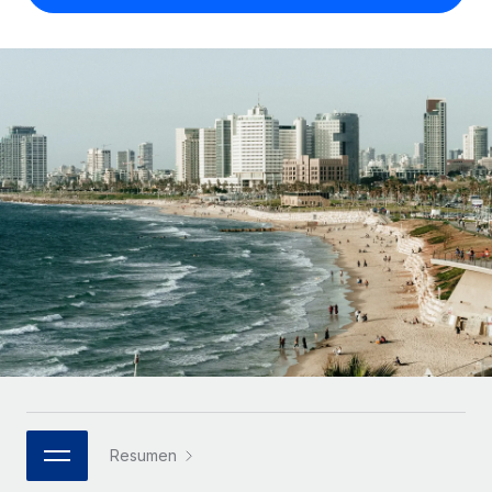
Compáranos con otras empresas.
Iniciar sesión
Contractor Management
Nederlands
Calculadora de pagos a autónomos
Integra y gestiona a autónomos globalmente.
Descubre opciones de divisas y tiempos de pago para
ETAPAS DE CRECIMIENTO
Français
autónomos globales.
PEO
Startups
Externaliza tareas laborales complejas.
Deutsch
Soluciones ágiles de RR. HH. globales y nóminas para
APRENDIZAJE CON REMOTE
empresas en crecimiento.
Español
Guías y recursos
INFRAESTRUCTURA
Mediana empresa
Conexión Remote
Casos prácticos
Amplía tu equipo con soluciones de RR. HH.
Italiano
Integra los RR. HH. en tus flujos de trabajo sin
personalizadas.
Glosario de RR. HH.
complicaciones.
Português (Portugal)
Empresa
Listas de verificación y plantillas
Plataforma
RR. HH. globales para grandes empresas.
日本語
Funciones esenciales de RR. HH. integradas para tu
Biblioteca de descripciones de puestos
equipo.
한국어
ASOCIARSE
Webinarios
Conectar
Nuevo
Socios tecnológicos estratégicos
Resumen
中文（简体）
Conecta cualquier herramienta de IA con Remote
Eventos
Integra la gestión de los RR. HH. globales en tu
mediante nuestro MCP.