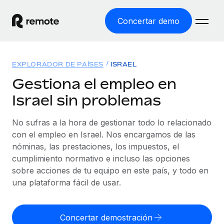
Concertar demo
Inicio
EXPLORADOR DE PAÍSES
ISRAEL
Productos
Gestiona el empleo en
Israel sin problemas
Soluciones
EMPLEO GLOBAL
Nómina global
No sufras a la hora de gestionar todo lo relacionado
Recursos
COBERTURA MUNDIAL
Gestiona las nóminas de forma sencilla y conforme a la
con el empleo en Israel. Nos encargamos de las
Explorador de países
legalidad.
nóminas, las prestaciones, los impuestos, el
Precios
HERRAMIENTAS Y CALCULADORAS
Consulta el soporte del empleo global según el país.
cumplimiento normativo e incluso las opciones
Employer of Record
Calculadora del riesgo de clasificación errónea
sobre acciones de tu equipo en este país, y todo en
Explorador estatal de EE. UU.
Expándete en todo el mundo sin gastar en entidades.
Consulta el riesgo de clasificación errónea por país.
una plataforma fácil de usar.
Simplifica la contratación en todos los estados de EE.
Español
Contractor of Record
Calculadora del coste por empleado
UU.
Contrata a autónomos en cualquier parte del mundo
Calcula lo que cuestan los empleados en total en
Concertar demostración
English
Comparador de Remote
cumpliendo la normativa.
cualquier país.