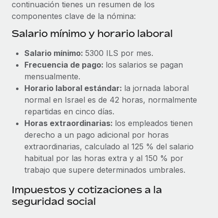
Explora el blog
continuación tienes un resumen de los
Proporciona dispositivos tecnológicos y contrólalos
componentes clave de la nómina:
en todo el mundo.
Salario mínimo y horario laboral
BLOG
Apertura de entidades
Salario mínimo:
5300 ILS por mes.
Abre entidades conforme a la legalidad enseguida.
Novedades de producto de Remote:
Frecuencia de pago:
los salarios se pagan
Integraciones con Gusto y Xero y Contractor
Movilidad y reubicación
Management Plus
mensualmente.
Reubica a los empleados con facilidad.
Horario laboral estándar:
la jornada laboral
La misión de Remote sigue siendo ayudar a empresas de
normal en Israel es de 42 horas, normalmente
todos los tamaños a contratar, gestionar y...
Prestaciones
repartidas en cinco días.
Gestiona las prestaciones de los empleados sin
Más información
Horas extraordinarias:
los empleados tienen
complicaciones.
derecho a un pago adicional por horas
extraordinarias, calculado al 125 % del salario
Pento se convierte en un empleador equitativo
habitual por las horas extra y al 150 % por
con Remote
trabajo que supere determinados umbrales.
Gestionar las nóminas internamente es complicado. Tardas
Impuestos y cotizaciones a la
semanas en hacerlo manualmente y, al mes...
seguridad social
Más información