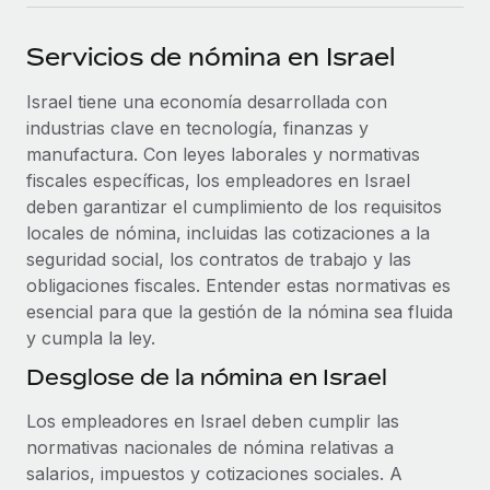
plataforma de forma flexible.
Sala de prensa
Integraciones
Servicios de nómina en Israel
Asociarse
Optimiza los procesos con herramientas empresariales
Información sobre salarios y talento
Descubre oportunidades de colaborar con nosotros.
esenciales.
Israel tiene una economía desarrollada con
Centro de información
industrias clave en tecnología, finanzas y
Remote Build
Próximamente
manufactura. Con leyes laborales y normativas
Consultoría de integraciones y automatización con IA.
Obtén ayuda
SERVICIOS
fiscales específicas, los empleadores en Israel
deben garantizar el cumplimiento de los requisitos
Pregunta a un experto
Consulta todos los recursos
CASOS PRÁCTICOS
locales de nómina, incluidas las cotizaciones a la
Obtén ayuda de gente experta en RR. HH. globales
seguridad social, los contratos de trabajo y las
y cumplimiento normativo.
BLOG
obligaciones fiscales. Entender estas normativas es
Comprobaciones de antecedentes
esencial para que la gestión de la nómina sea fluida
Nómina global
Simplifica los procesos de cribado de candidatos.
y cumpla la ley.
EOR y PEO
Desglose de la nómina en Israel
Cumplimiento normativo
Contractor Management
Adelántate a los riesgos de cumplimiento
Los empleadores en Israel deben cumplir las
normativo.
normativas nacionales de nómina relativas a
Impuestos
salarios, impuestos y cotizaciones sociales. A
Gestión de dispositivos