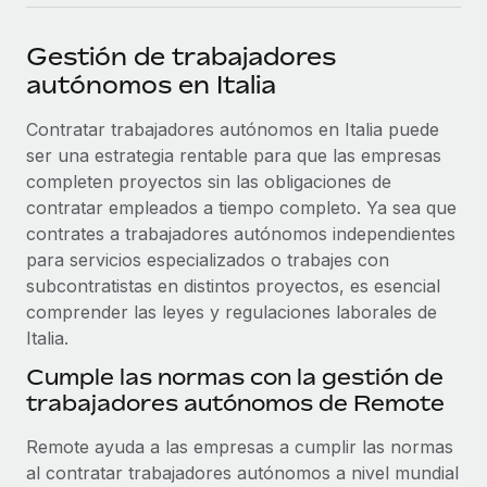
plataforma de forma flexible.
Sala de prensa
Integraciones
Gestión de trabajadores
Asociarse
Optimiza los procesos con herramientas empresariales
Información sobre salarios y talento
autónomos en Italia
Descubre oportunidades de colaborar con nosotros.
esenciales.
Centro de información
Contratar trabajadores autónomos en Italia puede
Remote Build
Próximamente
ser una estrategia rentable para que las empresas
Consultoría de integraciones y automatización con IA.
Obtén ayuda
SERVICIOS
completen proyectos sin las obligaciones de
Pregunta a un experto
Consulta todos los recursos
contratar empleados a tiempo completo. Ya sea que
CASOS PRÁCTICOS
Obtén ayuda de gente experta en RR. HH. globales
contrates a trabajadores autónomos independientes
y cumplimiento normativo.
para servicios especializados o trabajes con
BLOG
subcontratistas en distintos proyectos, es esencial
Comprobaciones de antecedentes
comprender las leyes y regulaciones laborales de
Nómina global
Simplifica los procesos de cribado de candidatos.
Italia.
EOR y PEO
Cumple las normas con la gestión de
Cumplimiento normativo
trabajadores autónomos de Remote
Contractor Management
Adelántate a los riesgos de cumplimiento
normativo.
Impuestos
Remote ayuda a las empresas a cumplir las normas
al contratar trabajadores autónomos a nivel mundial
Gestión de dispositivos