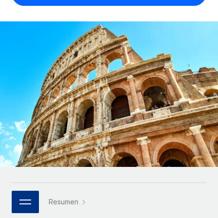
Compáranos con otras empresas.
Iniciar sesión
Contractor Management
Nederlands
Calculadora de pagos a autónomos
Integra y gestiona a autónomos globalmente.
Descubre opciones de divisas y tiempos de pago para
ETAPAS DE CRECIMIENTO
Français
autónomos globales.
PEO
Startups
Externaliza tareas laborales complejas.
Deutsch
Soluciones ágiles de RR. HH. globales y nóminas para
APRENDIZAJE CON REMOTE
empresas en crecimiento.
Español
Guías y recursos
INFRAESTRUCTURA
Mediana empresa
Conexión Remote
Casos prácticos
Amplía tu equipo con soluciones de RR. HH.
Italiano
Integra los RR. HH. en tus flujos de trabajo sin
personalizadas.
Glosario de RR. HH.
complicaciones.
Português (Portugal)
Empresa
Listas de verificación y plantillas
Plataforma
RR. HH. globales para grandes empresas.
日本語
Funciones esenciales de RR. HH. integradas para tu
Biblioteca de descripciones de puestos
equipo.
한국어
ASOCIARSE
Webinarios
Conectar
Nuevo
Socios tecnológicos estratégicos
Resumen
中文（简体）
Conecta cualquier herramienta de IA con Remote
Eventos
Integra la gestión de los RR. HH. globales en tu
mediante nuestro MCP.