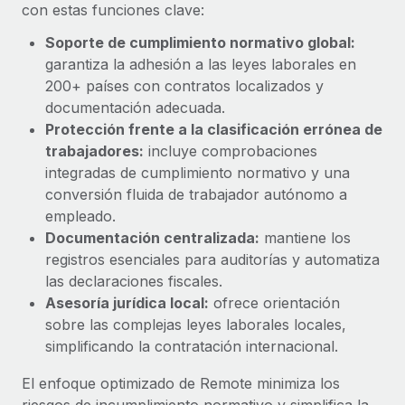
Explora el blog
con estas funciones clave:
Proporciona dispositivos tecnológicos y contrólalos
en todo el mundo.
Soporte de cumplimiento normativo global:
garantiza la adhesión a las leyes laborales en
BLOG
Apertura de entidades
200+ países con contratos localizados y
Abre entidades conforme a la legalidad enseguida.
Novedades de producto de Remote:
documentación adecuada.
Integraciones con Gusto y Xero y Contractor
Protección frente a la clasificación errónea de
Movilidad y reubicación
Management Plus
trabajadores:
incluye comprobaciones
Reubica a los empleados con facilidad.
La misión de Remote sigue siendo ayudar a empresas de
integradas de cumplimiento normativo y una
todos los tamaños a contratar, gestionar y...
conversión fluida de trabajador autónomo a
Prestaciones
empleado.
Gestiona las prestaciones de los empleados sin
Más información
Documentación centralizada:
mantiene los
complicaciones.
registros esenciales para auditorías y automatiza
las declaraciones fiscales.
Pento se convierte en un empleador equitativo
Asesoría jurídica local:
ofrece orientación
con Remote
sobre las complejas leyes laborales locales,
Gestionar las nóminas internamente es complicado. Tardas
simplificando la contratación internacional.
semanas en hacerlo manualmente y, al mes...
El enfoque optimizado de Remote minimiza los
Más información
riesgos de incumplimiento normativo y simplifica la