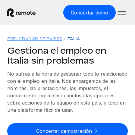
Concertar demo
Inicio
EXPLORADOR DE PAÍSES
ITALIA
Productos
Gestiona el empleo en
Italia sin problemas
Soluciones
EMPLEO GLOBAL
Nómina global
No sufras a la hora de gestionar todo lo relacionado
Recursos
COBERTURA MUNDIAL
Gestiona las nóminas de forma sencilla y conforme a la
con el empleo en Italia. Nos encargamos de las
Explorador de países
legalidad.
nóminas, las prestaciones, los impuestos, el
Precios
HERRAMIENTAS Y CALCULADORAS
Consulta el soporte del empleo global según el país.
cumplimiento normativo e incluso las opciones
Employer of Record
Calculadora del riesgo de clasificación errónea
sobre acciones de tu equipo en este país, y todo en
Explorador estatal de EE. UU.
Expándete en todo el mundo sin gastar en entidades.
Consulta el riesgo de clasificación errónea por país.
una plataforma fácil de usar.
Simplifica la contratación en todos los estados de EE.
Español
Contractor of Record
Calculadora del coste por empleado
UU.
Contrata a autónomos en cualquier parte del mundo
Calcula lo que cuestan los empleados en total en
Concertar demostración
English
Comparador de Remote
cumpliendo la normativa.
cualquier país.